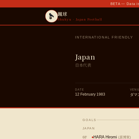
BETA — Data is
蹴球
Shukyu · Japan Football
INTERNATIONAL FRIENDLY
Japan
日本代表
DATE
VEN
12 February 1983
ダマ
GOALS
JAPAN
HARA Hiromi
68
'
(
原博実
)