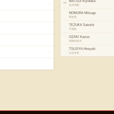
MATSUI Kiyotaka
GK
↓
松井清隆
NOMURA Mitsugu
野村貢
TEZUKA Satoshi
手塚聡
OZAKI Kazuo
尾崎加寿夫
TSUJIYA Hiroyuki
↓
辻谷浩幸