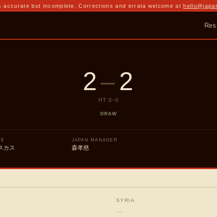
 accurate but incomplete. Corrections and errata welcome at
hello@japa
Res
2
–
2
HT
0
–
0
DRAW
UE
JAPAN MANAGER
スカス
森孝慈
SYRIA
—