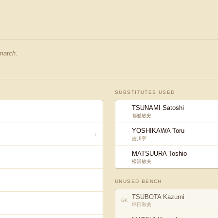
 match.
SUBSTITUTES USED
TSUNAMI Satoshi
都並敏史
YOSHIKAWA Toru
↓
吉川亨
MATSUURA Toshio
松浦敏夫
UNUSED BENCH
TSUBOTA Kazumi
GK
坪田和美