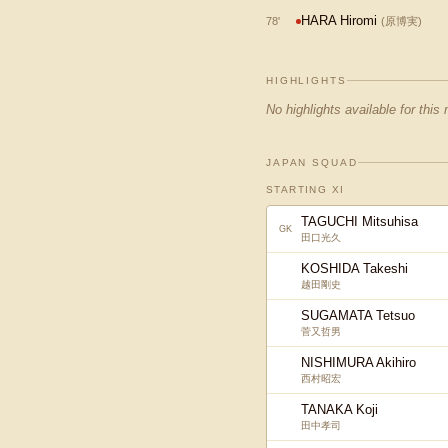
HARA Hiromi
78
'
(
原博実
)
HIGHLIGHTS
No highlights available for this
JAPAN SQUAD
STARTING XI
TAGUCHI Mitsuhisa
GK
田口光久
KOSHIDA Takeshi
越田剛史
SUGAMATA Tetsuo
菅又哲男
NISHIMURA Akihiro
西村昭宏
TANAKA Koji
田中孝司