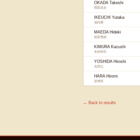
OKADA Takeshi
岡田武史
IKEUCHI Yutaka
池内豊
MAEDA Hideki
前田秀樹
KIMURA Kazushi
木村和司
YOSHIDA Hiroshi
吉田弘
HARA Hiromi
原博実
← Back to results