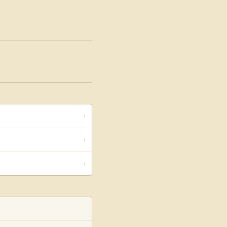
↑
↑
↑