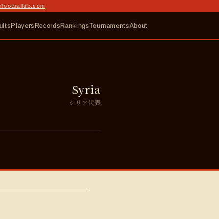
nfootballdb.com
ults
Players
Records
Rankings
Tournaments
About
Syria
シリア代表