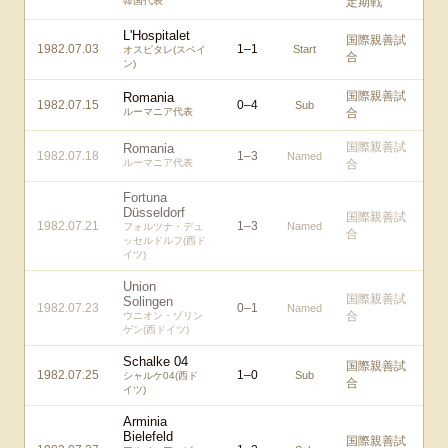
韓国代表
定期戦
L'Hospitalet
国際親善試
1982.07.03
1
–
1
Start
オスピタレ(スペイ
合
ン)
国際親善試
Romania
1982.07.15
0
–
4
Sub
ルーマニア代表
合
国際親善試
Romania
1982.07.18
1
–
3
Named
ルーマニア代表
合
Fortuna
Düsseldorf
国際親善試
1982.07.21
1
–
3
Named
フォルツナ・デュ
合
ッセルドルフ(西ド
イツ)
Union
国際親善試
Solingen
1982.07.23
0
–
1
Named
合
ウニオン・ゾリン
ゲン(西ドイツ)
Schalke 04
国際親善試
1982.07.25
1
–
0
Sub
シャルケ04(西ド
合
イツ)
Arminia
Bielefeld
国際親善試