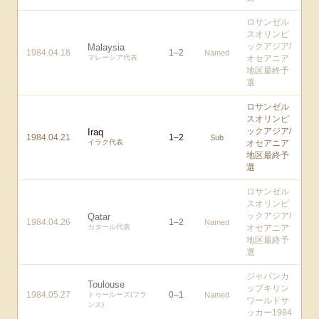
ロサンゼル
スオリンピ
ックアジア/
Malaysia
1984.04.18
1
–
2
Named
マレーシア代表
オセアニア
地区最終予
選
ロサンゼル
スオリンピ
ックアジア/
Iraq
1984.04.21
1
–
2
Sub
イラク代表
オセアニア
地区最終予
選
ロサンゼル
スオリンピ
ックアジア/
Qatar
1984.04.26
1
–
2
Named
カタール代表
オセアニア
地区最終予
選
ジャパンカ
Toulouse
ップキリン
1984.05.27
0
–
1
トゥールーズ(フラ
Named
ワールドサ
ンス)
ッカー1984