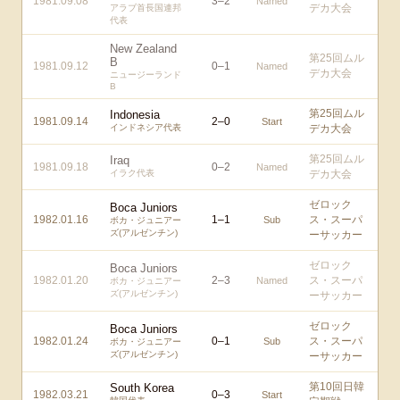
1981.09.08
3
–
2
Named
デカ大会
アラブ首長国連邦
代表
New Zealand
第25回ムル
B
1981.09.12
0
–
1
Named
デカ大会
ニュージーランド
B
第25回ムル
Indonesia
1981.09.14
2
–
0
Start
インドネシア代表
デカ大会
第25回ムル
Iraq
1981.09.18
0
–
2
Named
イラク代表
デカ大会
ゼロック
Boca Juniors
1982.01.16
1
–
1
ス・スーパ
Sub
ボカ・ジュニアー
ズ(アルゼンチン)
ーサッカー
ゼロック
Boca Juniors
1982.01.20
2
–
3
ス・スーパ
Named
ボカ・ジュニアー
ズ(アルゼンチン)
ーサッカー
ゼロック
Boca Juniors
1982.01.24
0
–
1
ス・スーパ
Sub
ボカ・ジュニアー
ズ(アルゼンチン)
ーサッカー
第10回日韓
South Korea
1982.03.21
0
–
3
Start