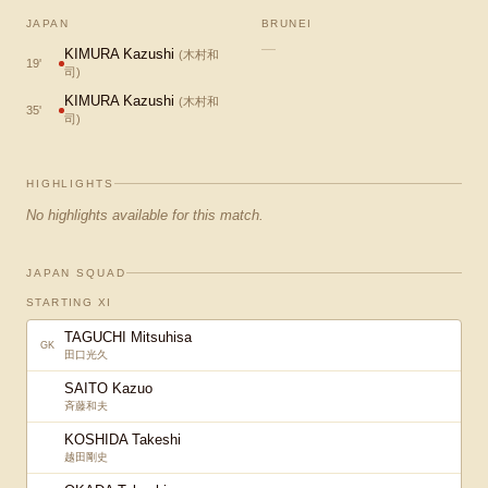
JAPAN
BRUNEI
—
KIMURA Kazushi
(
木村和
19
'
司
)
KIMURA Kazushi
(
木村和
35
'
司
)
HIGHLIGHTS
No highlights available for this match.
JAPAN SQUAD
STARTING XI
TAGUCHI Mitsuhisa
GK
田口光久
SAITO Kazuo
斉藤和夫
KOSHIDA Takeshi
越田剛史