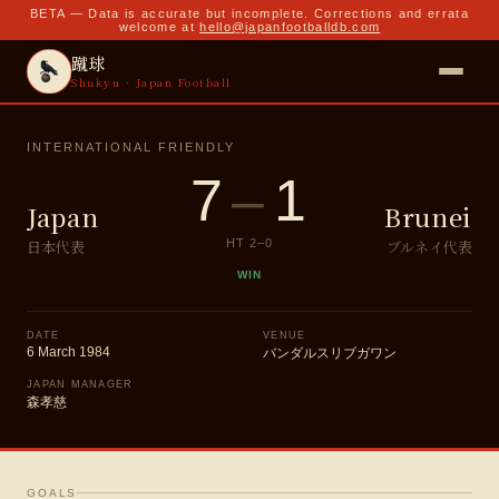
BETA — Data is accurate but incomplete. Corrections and errata
welcome at
hello@japanfootballdb.com
蹴球
Shukyu · Japan Football
INTERNATIONAL FRIENDLY
7
–
1
Japan
Brunei
日本代表
ブルネイ代表
HT
2
–
0
WIN
DATE
VENUE
6 March 1984
バンダルスリブガワン
JAPAN MANAGER
森孝慈
GOALS