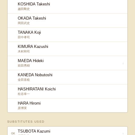
KOSHIDA Takeshi
越田剛史
OKADA Takeshi
岡田武史
TANAKA Koji
田中孝司
KIMURA Kazushi
木村和司
MAEDA Hideki
↓
前田秀樹
KANEDA Nobutoshi
金田喜稔
HASHIRATANI Koichi
柱谷幸一
HARA Hiromi
原博実
SUBSTITUTES USED
TSUBOTA Kazumi
↑
GK