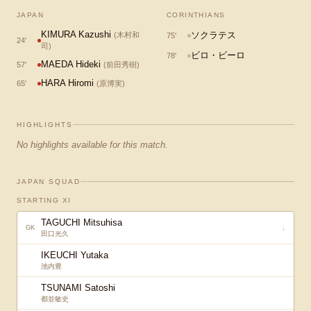
JAPAN
CORINTHIANS
KIMURA Kazushi
ソクラテス
(
木村和
75
'
24
'
司
)
ビロ・ビーロ
78
'
MAEDA Hideki
57
'
(
前田秀樹
)
HARA Hiromi
65
'
(
原博実
)
HIGHLIGHTS
No highlights available for this match.
JAPAN SQUAD
STARTING XI
TAGUCHI Mitsuhisa
↓
GK
田口光久
IKEUCHI Yutaka
池内豊
TSUNAMI Satoshi
都並敏史