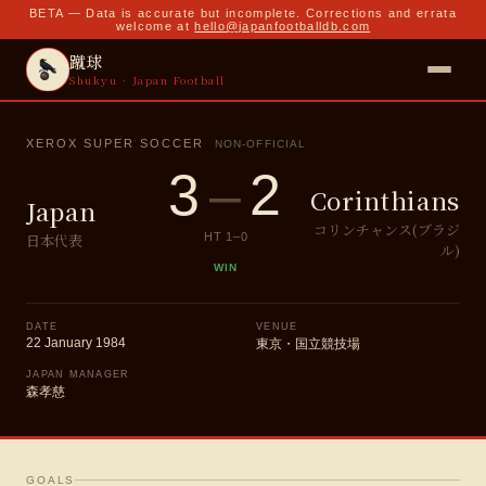
BETA — Data is accurate but incomplete. Corrections and errata
welcome at
hello@japanfootballdb.com
蹴球
Shukyu · Japan Football
XEROX SUPER SOCCER
NON-OFFICIAL
3
–
2
Corinthians
Japan
コリンチャンス(ブラジ
日本代表
HT
1
–
0
ル)
WIN
DATE
VENUE
22 January 1984
東京・国立競技場
JAPAN MANAGER
森孝慈
GOALS