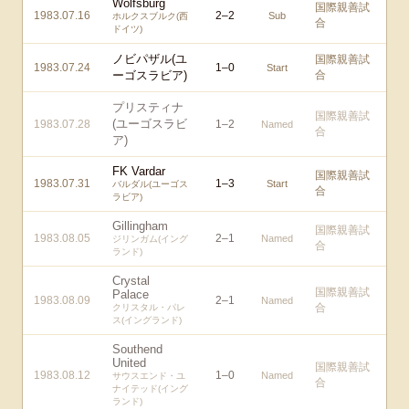
Wolfsburg
国際親善試
1983.07.16
2
–
2
Sub
ホルクスブルク(西
合
ドイツ)
ノビパザル(ユ
国際親善試
1983.07.24
1
–
0
Start
ーゴスラビア)
合
プリスティナ
国際親善試
(ユーゴスラビ
1983.07.28
1
–
2
Named
合
ア)
FK Vardar
国際親善試
1983.07.31
1
–
3
Start
バルダル(ユーゴス
合
ラビア)
Gillingham
国際親善試
1983.08.05
2
–
1
Named
ジリンガム(イング
合
ランド)
Crystal
国際親善試
Palace
1983.08.09
2
–
1
Named
合
クリスタル・パレ
ス(イングランド)
Southend
United
国際親善試
1983.08.12
1
–
0
Named
サウスエンド・ユ
合
ナイテッド(イング
ランド)