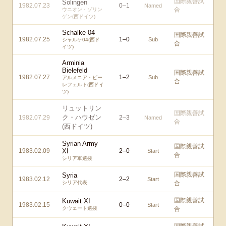
国際親善試
Solingen
1982.07.23
0
–
1
Named
合
ウニオン・ゾリン
ゲン(西ドイツ)
Schalke 04
国際親善試
1982.07.25
1
–
0
Sub
シャルケ04(西ド
合
イツ)
Arminia
Bielefeld
国際親善試
1982.07.27
1
–
2
Sub
アルメニア・ビー
合
レフェルト(西ドイ
ツ)
リュットリン
国際親善試
ク・ハウゼン
1982.07.29
2
–
3
Named
合
(西ドイツ)
Syrian Army
国際親善試
1983.02.09
XI
2
–
0
Start
合
シリア軍選抜
国際親善試
Syria
1983.02.12
2
–
2
Start
シリア代表
合
国際親善試
Kuwait XI
1983.02.15
0
–
0
Start
クウェート選抜
合