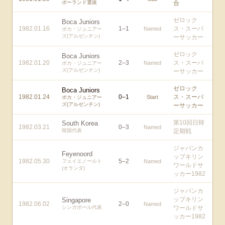
ポーランド選抜
合
ゼロック
Boca Juniors
1982.01.16
1
–
1
ス・スーパ
Named
ボカ・ジュニアー
ズ(アルゼンチン)
ーサッカー
ゼロック
Boca Juniors
1982.01.20
2
–
3
ス・スーパ
Named
ボカ・ジュニアー
ズ(アルゼンチン)
ーサッカー
ゼロック
Boca Juniors
1982.01.24
0
–
1
ス・スーパ
Start
ボカ・ジュニアー
ズ(アルゼンチン)
ーサッカー
第10回日韓
South Korea
1982.03.21
0
–
3
Named
韓国代表
定期戦
ジャパンカ
Feyenoord
ップキリン
1982.05.30
5
–
2
フェイエノールト
Named
ワールドサ
(オランダ)
ッカー1982
ジャパンカ
ップキリン
Singapore
1982.06.02
2
–
0
Named
シンガポール代表
ワールドサ
ッカー1982