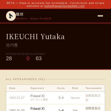
BETA — Data is accurate but incomplete. Corrections and errata
welcome at
hello@japanfootballdb.com
蹴球
Shukyu · Japan Football
IKEUCHI Yutaka
池内豊
APPEARANCES
GOALS
NAMED
28
0
63
ALL APPEARANCES (
63
)
Date
Opponent
Score
Role
Tournament
国際親善試
Poland XI
1981.01.27
2
–
4
Named
ポーランド選抜
合
国際親善試
Poland XI
1981.01.30
1
–
4
Sub