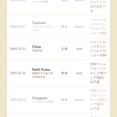
1984.04.26
1
–
2
Named
カタール代表
オセアニア
地区最終予
選
ジャパンカ
Toulouse
ップキリン
1984.05.27
0
–
1
トゥールーズ(フラ
Named
ワールドサ
ンス)
ッカー1984
ジャパンカ
ップキリン
China
1984.05.31
1
–
0
Start
中国代表
ワールドサ
ッカー1984
FIFAワール
ドカップメ
North Korea
1985.04.30
0
–
0
キシコ'86ア
Start
朝鮮民主主義人民
共和国代表
ジア地区1
次予選
FIFAワール
ドカップメ
Singapore
1985.05.18
5
–
0
キシコ'86ア
Named
シンガポール代表
ジア地区1
次予選