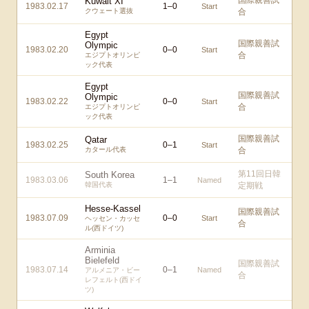
国際親善試
Kuwait XI
1983.02.17
1
–
0
Start
クウェート選抜
合
Egypt
国際親善試
Olympic
1983.02.20
0
–
0
Start
合
エジプトオリンピ
ック代表
Egypt
国際親善試
Olympic
1983.02.22
0
–
0
Start
合
エジプトオリンピ
ック代表
国際親善試
Qatar
1983.02.25
0
–
1
Start
カタール代表
合
第11回日韓
South Korea
1983.03.06
1
–
1
Named
韓国代表
定期戦
Hesse-Kassel
国際親善試
1983.07.09
0
–
0
Start
ヘッセン・カッセ
合
ル(西ドイツ)
Arminia
Bielefeld
国際親善試
1983.07.14
0
–
1
Named
アルメニア・ビー
合
レフェルト(西ドイ
ツ)