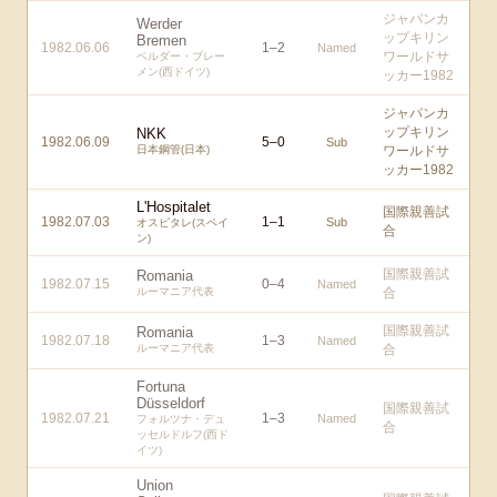
ジャパンカ
Werder
ップキリン
Bremen
1982.06.06
1
–
2
Named
ワールドサ
ベルダー・ブレー
メン(西ドイツ)
ッカー1982
ジャパンカ
ップキリン
NKK
1982.06.09
5
–
0
Sub
日本鋼管(日本)
ワールドサ
ッカー1982
L'Hospitalet
国際親善試
1982.07.03
1
–
1
Sub
オスピタレ(スペイ
合
ン)
国際親善試
Romania
1982.07.15
0
–
4
Named
ルーマニア代表
合
国際親善試
Romania
1982.07.18
1
–
3
Named
ルーマニア代表
合
Fortuna
Düsseldorf
国際親善試
1982.07.21
1
–
3
Named
フォルツナ・デュ
合
ッセルドルフ(西ド
イツ)
Union