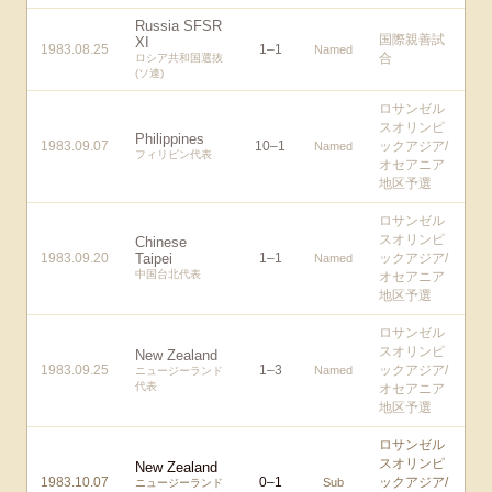
Russia SFSR
国際親善試
XI
1983.08.25
1
–
1
Named
合
ロシア共和国選抜
(ソ連)
ロサンゼル
スオリンピ
Philippines
1983.09.07
10
–
1
ックアジア/
Named
フィリピン代表
オセアニア
地区予選
ロサンゼル
スオリンピ
Chinese
1983.09.20
Taipei
1
–
1
ックアジア/
Named
中国台北代表
オセアニア
地区予選
ロサンゼル
スオリンピ
New Zealand
1983.09.25
1
–
3
ックアジア/
Named
ニュージーランド
代表
オセアニア
地区予選
ロサンゼル
スオリンピ
New Zealand
1983.10.07
0
–
1
ックアジア/
Sub
ニュージーランド