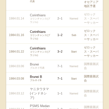
代表
オセアニア
地区予選
ゼロック
Corinthians
1984.01.14
2
–
1
ス・スーパ
Named
コリンチャンス(ブ
ラジル)
ーサッカー
ゼロック
Corinthians
1984.01.16
1
–
2
ス・スーパ
Sub
コリンチャンス(ブ
ラジル)
ーサッカー
ゼロック
Corinthians
1984.01.22
3
–
2
ス・スーパ
Start
コリンチャンス(ブ
ラジル)
ーサッカー
国際親善試
Brunei
1984.03.06
7
–
1
Named
ブルネイ代表
合
国際親善試
Brunei B
1984.03.08
7
–
1
Start
ブルネイB
合
ヤニタウタマ
国際親善試
(インドネシ
1984.03.12
1
–
1
Named
合
ア)
PSMS Medan
国際親善試