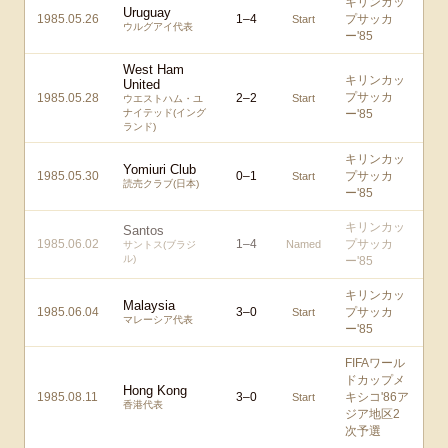
キリンカッ
Uruguay
1985.05.26
1
–
4
プサッカ
Start
ウルグアイ代表
ー'85
West Ham
キリンカッ
United
プサッカ
1985.05.28
2
–
2
Start
ウエストハム・ユ
ナイテッド(イング
ー'85
ランド)
キリンカッ
Yomiuri Club
1985.05.30
0
–
1
プサッカ
Start
読売クラブ(日本)
ー'85
キリンカッ
Santos
1985.06.02
1
–
4
プサッカ
Named
サントス(ブラジ
ル)
ー'85
キリンカッ
Malaysia
1985.06.04
3
–
0
プサッカ
Start
マレーシア代表
ー'85
FIFAワール
ドカップメ
Hong Kong
1985.08.11
3
–
0
キシコ'86ア
Start
香港代表
ジア地区2
次予選