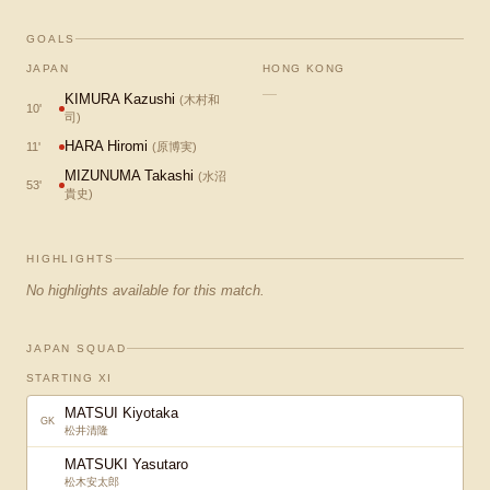
GOALS
JAPAN
HONG KONG
—
KIMURA Kazushi
(
木村和
10
'
司
)
HARA Hiromi
11
'
(
原博実
)
MIZUNUMA Takashi
(
水沼
53
'
貴史
)
HIGHLIGHTS
No highlights available for this match.
JAPAN SQUAD
STARTING XI
MATSUI Kiyotaka
GK
松井清隆
MATSUKI Yasutaro
松木安太郎