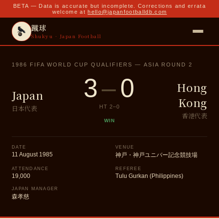
BETA — Data is accurate but incomplete. Corrections and errata
welcome at
hello@japanfootballdb.com
蹴球
Shukyu · Japan Football
1986 FIFA WORLD CUP QUALIFIERS — ASIA ROUND 2
3
–
0
Hong
Japan
Kong
日本代表
HT
2
–
0
香港代表
WIN
DATE
VENUE
11 August 1985
神戸・神戸ユニバー記念競技場
ATTENDANCE
REFEREE
19,000
Tulu Gurkan (Philippines)
JAPAN MANAGER
森孝慈