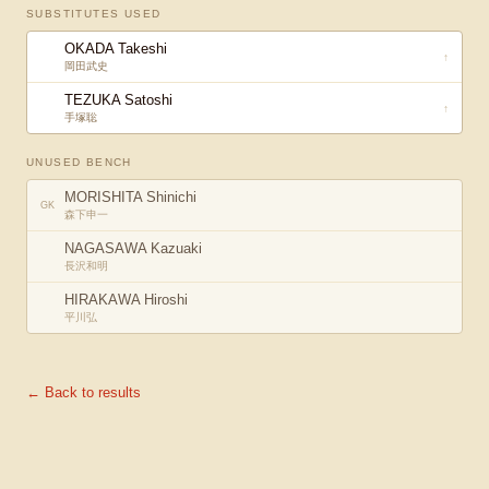
SUBSTITUTES USED
OKADA Takeshi
↑
岡田武史
TEZUKA Satoshi
↑
手塚聡
UNUSED BENCH
MORISHITA Shinichi
GK
森下申一
NAGASAWA Kazuaki
長沢和明
HIRAKAWA Hiroshi
平川弘
← Back to results