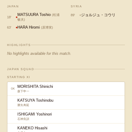
JAPAN
SYRIA
MATSUURA Toshio
ジョルジュ・コウリ
(
松浦
89
'
18
'
敏夫
)
HARA Hiromi
63
'
(
原博実
)
HIGHLIGHTS
No highlights available for this match.
JAPAN SQUAD
STARTING XI
MORISHITA Shinichi
GK
森下申一
KATSUYA Toshinobu
勝矢寿延
ISHIGAMI Yoshinori
石神良訓
KANEKO Hisashi