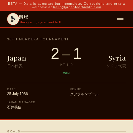
BETA — Data is accurate but incomplete. Corrections and errata
welcome at
hello@japanfootballdb.com
蹴球
Shukyu · Japan Football
30TH MERDEKA TOURNAMENT
2
–
1
Japan
Syria
日本代表
シリア代表
HT
1
–
0
WIN
DATE
VENUE
25 July 1986
クアラルンプール
JAPAN MANAGER
石井義信
GOALS