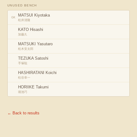
UNUSED BENCH
MATSUI Kiyotaka
GK
松井清隆
KATO Hisashi
加藤久
MATSUKI Yasutaro
松木安太郎
TEZUKA Satoshi
手塚聡
HASHIRATANI Koichi
柱谷幸一
HORIIKE Takumi
堀池巧
← Back to results