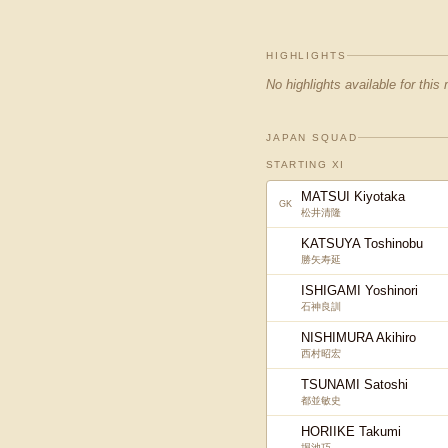
HIGHLIGHTS
No highlights available for this
JAPAN SQUAD
STARTING XI
MATSUI Kiyotaka
GK
松井清隆
KATSUYA Toshinobu
勝矢寿延
ISHIGAMI Yoshinori
石神良訓
NISHIMURA Akihiro
西村昭宏
TSUNAMI Satoshi
都並敏史
HORIIKE Takumi
堀池巧