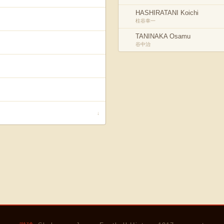
HASHIRATANI Koichi
柱谷幸一
TANINAKA Osamu
谷中治
↓