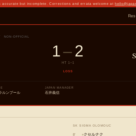
 accurate but incomplete. Corrections and errata welcome at
hello@japa
Res
T
NON-OFFICIAL
1
–
2
HT
1
–
1
LOSS
UE
JAPAN MANAGER
ラルンプール
石井義信
SK SIGMA OLOMOUC
クセルナク
)
8
'