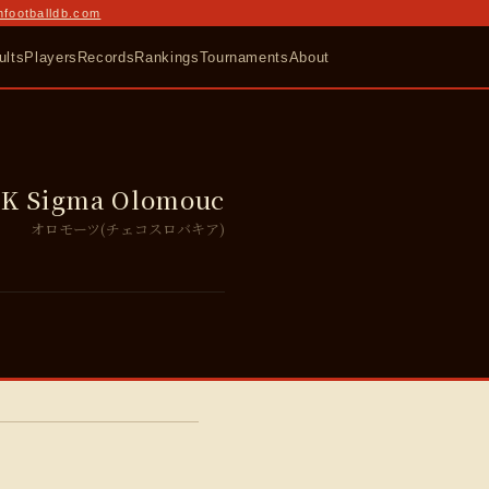
nfootballdb.com
ults
Players
Records
Rankings
Tournaments
About
SK Sigma Olomouc
オロモーツ(チェコスロバキア)