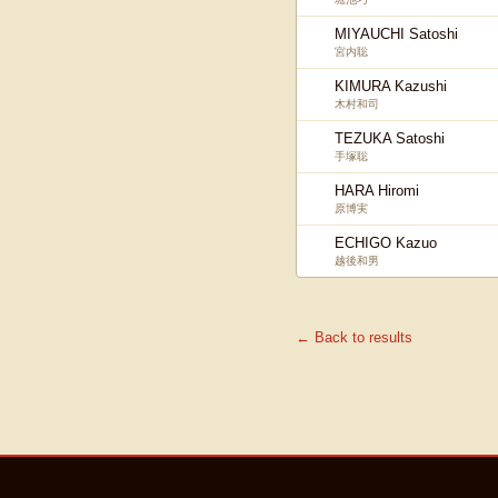
MIYAUCHI Satoshi
宮内聡
KIMURA Kazushi
木村和司
TEZUKA Satoshi
手塚聡
HARA Hiromi
原博実
ECHIGO Kazuo
越後和男
← Back to results