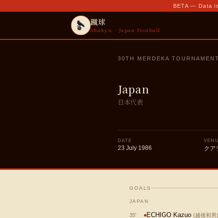
BETA — Data is
蹴球
Shukyu · Japan Football
30TH MERDEKA TOURNAMEN
Japan
日本代表
DATE
VEN
23 July 1986
クア
GOALS
JAPAN
ECHIGO Kazuo
35
'
(
越後和男