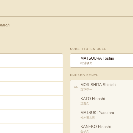
 match.
SUBSTITUTES USED
MATSUURA Toshio
松浦敏夫
UNUSED BENCH
MORISHITA Shinichi
GK
森下申一
KATO Hisashi
加藤久
MATSUKI Yasutaro
松木安太郎
KANEKO Hisashi
金子久