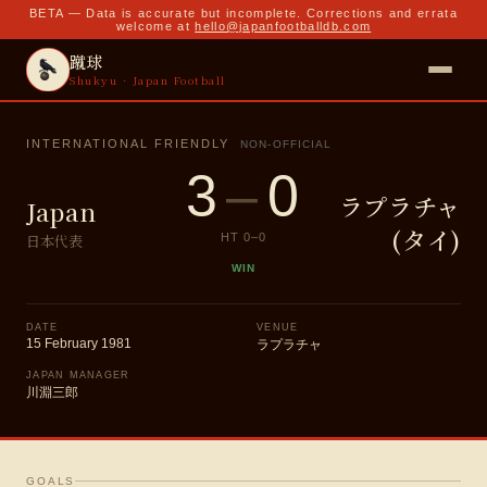
BETA — Data is accurate but incomplete. Corrections and errata
welcome at
hello@japanfootballdb.com
蹴球
Shukyu · Japan Football
INTERNATIONAL FRIENDLY
NON-OFFICIAL
3
–
0
ラプラチャ
Japan
(タイ)
日本代表
HT
0
–
0
WIN
DATE
VENUE
15 February 1981
ラプラチャ
JAPAN MANAGER
川淵三郎
GOALS