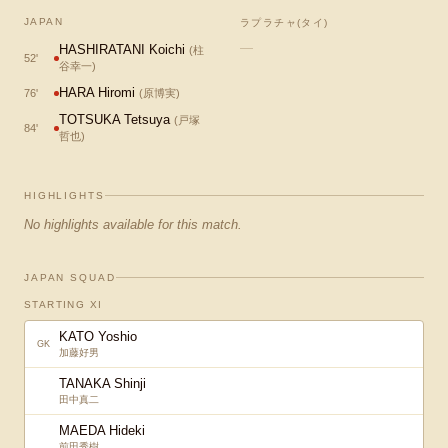
JAPAN
ラプラチャ(タイ)
—
HASHIRATANI Koichi
(
柱
52
'
谷幸一
)
HARA Hiromi
76
'
(
原博実
)
TOTSUKA Tetsuya
(
戸塚
84
'
哲也
)
HIGHLIGHTS
No highlights available for this match.
JAPAN SQUAD
STARTING XI
KATO Yoshio
GK
加藤好男
TANAKA Shinji
田中真二
MAEDA Hideki
前田秀樹