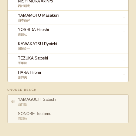
NISHIMURA Akihiro
↑
西村昭宏
YAMAMOTO Masakuni
↑
山本昌邦
YOSHIDA Hiroshi
↑
吉田弘
KAWAKATSU Ryoichi
↑
川勝良一
TEZUKA Satoshi
↑
手塚聡
HARA Hiromi
↑
原博実
UNUSED BENCH
YAMAGUCHI Satoshi
GK
山口悟
SONOBE Tsutomu
園部勉