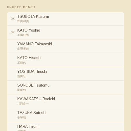
UNUSED BENCH
TSUBOTA Kazumi
GK
坪田和美
KATO Yoshio
GK
加藤好男
YAMANO Takayoshi
山野孝義
KATO Hisashi
加藤久
YOSHIDA Hiroshi
吉田弘
SONOBE Tsutomu
園部勉
KAWAKATSU Ryoichi
川勝良一
TEZUKA Satoshi
手塚聡
HARA Hiromi