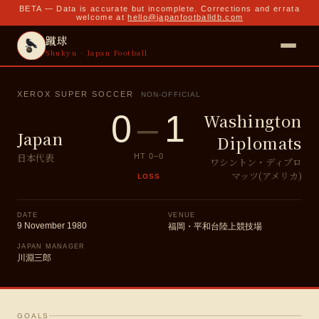
BETA — Data is accurate but incomplete. Corrections and errata
welcome at
hello@japanfootballdb.com
蹴球
Shukyu · Japan Football
XEROX SUPER SOCCER
NON-OFFICIAL
0
–
1
Washington
Japan
Diplomats
日本代表
HT
0
–
0
ワシントン・ディプロ
マッツ(アメリカ)
LOSS
DATE
VENUE
9 November 1980
福岡・平和台陸上競技場
JAPAN MANAGER
川淵三郎
GOALS