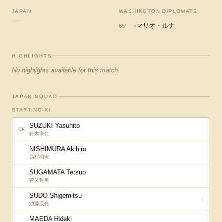
JAPAN
WASHINGTON DIPLOMATS
—
マリオ・ルナ
65
'
HIGHLIGHTS
No highlights available for this match.
JAPAN SQUAD
STARTING XI
SUZUKI Yasuhito
GK
鈴木康仁
NISHIMURA Akihiro
西村昭宏
SUGAMATA Tetsuo
菅又哲男
SUDO Shigemitsu
↓
須藤茂光
MAEDA Hideki