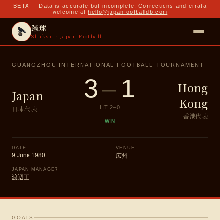
BETA — Data is accurate but incomplete. Corrections and errata
welcome at
hello@japanfootballdb.com
蹴球
Shukyu · Japan Football
GUANGZHOU INTERNATIONAL FOOTBALL TOURNAMENT
3
–
1
Hong
Japan
Kong
日本代表
HT
2
–
0
香港代表
WIN
DATE
VENUE
9 June 1980
広州
JAPAN MANAGER
渡辺正
GOALS