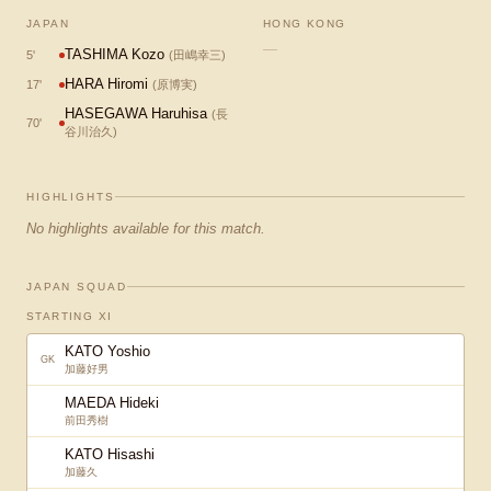
JAPAN
HONG KONG
—
TASHIMA Kozo
5
'
(
田嶋幸三
)
HARA Hiromi
17
'
(
原博実
)
HASEGAWA Haruhisa
(
長
70
'
谷川治久
)
HIGHLIGHTS
No highlights available for this match.
JAPAN SQUAD
STARTING XI
KATO Yoshio
GK
加藤好男
MAEDA Hideki
前田秀樹
KATO Hisashi
加藤久