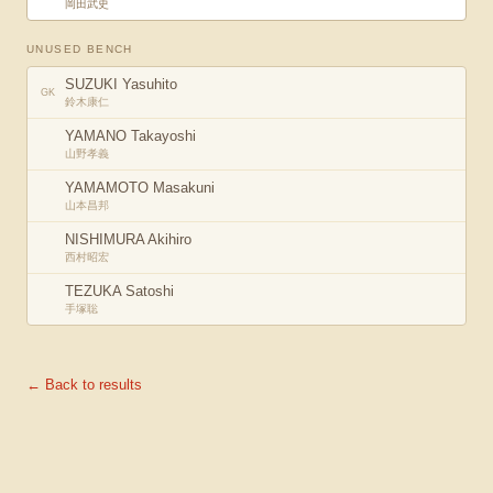
岡田武史
UNUSED BENCH
SUZUKI Yasuhito
GK
鈴木康仁
YAMANO Takayoshi
山野孝義
YAMAMOTO Masakuni
山本昌邦
NISHIMURA Akihiro
西村昭宏
TEZUKA Satoshi
手塚聡
← Back to results