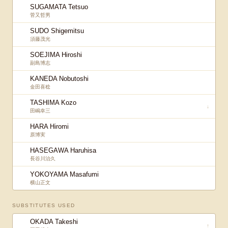
SUGAMATA Tetsuo
菅又哲男
SUDO Shigemitsu
須藤茂光
SOEJIMA Hiroshi
副島博志
KANEDA Nobutoshi
金田喜稔
TASHIMA Kozo
↓
田嶋幸三
HARA Hiromi
原博実
HASEGAWA Haruhisa
長谷川治久
YOKOYAMA Masafumi
横山正文
SUBSTITUTES USED
OKADA Takeshi
↑