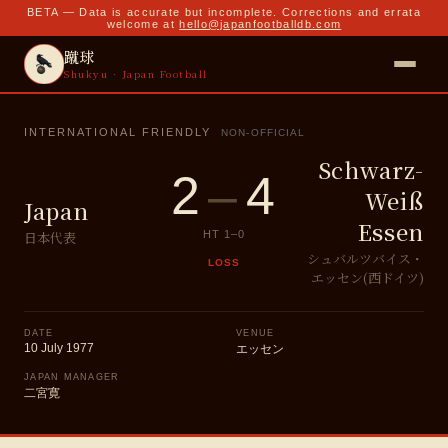
BETA — Data is accurate but incomplete. Corrections and errata
welcome at
hello@japanfootballdb.com
蹴球
Shukyu · Japan Football
INTERNATIONAL FRIENDLY
NON-OFFICIAL
Schwarz-
2
–
4
Weiß
Japan
Essen
日本代表
HT
1
–
0
シュバルツバイス・
LOSS
エッセン(西ドイツ)
DATE
VENUE
10 July 1977
エッセン
JAPAN MANAGER
二宮寛