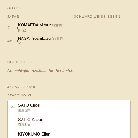
GOALS
JAPAN
SCHWARZ-WEISS ESSEN
—
KOMAEDA Mitsuru
(
古前
4
'
田充
)
NAGAI Yoshikazu
(
永井良
48
'
和
)
HIGHLIGHTS
No highlights available for this match.
JAPAN SQUAD
STARTING XI
SATO Choei
GK
佐藤長栄
SAITO Kazuo
斉藤和夫
KIYOKUMO Eijun