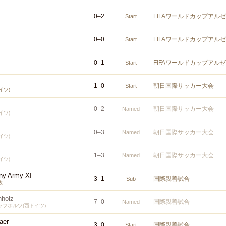
0
–
2
FIFAワールドカップアル
Start
0
–
0
FIFAワールドカップアル
Start
0
–
1
FIFAワールドカップアル
Start
1
–
0
朝日国際サッカー大会
Start
イツ)
0
–
2
朝日国際サッカー大会
Named
イツ)
0
–
3
朝日国際サッカー大会
Named
イツ)
1
–
3
朝日国際サッカー大会
Named
イツ)
ny Army XI
3
–
1
国際親善試合
Sub
抜
hholz
7
–
0
国際親善試合
Named
フホルツ(西ドイツ)
aer
3
–
0
国際親善試合
Start