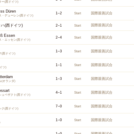
ー(西ドイツ)
ss Düren
1
–
2
国際親善試合
Start
・デューレン(西ドイツ)
ハ(西ドイツ)
国際親善試合
2
–
1
Start
iß Essen
2
–
4
国際親善試合
Start
・エッセン(西ドイツ)
1
–
3
国際親善試合
Start
(西ドイツ)
1
–
1
国際親善試合
Start
イツ)
tterdam
1
–
3
国際親善試合
Start
(オランダ)
essart
4
–
1
国際親善試合
Start
ュペザクト(西ドイツ)
7
–
0
国際親善試合
Start
ク(西ドイツ)
1
–
0
国際親善試合
Start
)
1
–
0
国際親善試合
Start