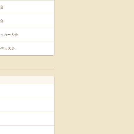
合
合
ッカー大会
ルデカ大会