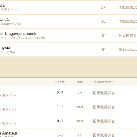
bra
27
'
国際親善試
ラ(西ドイツ)
da JC
30
'
国際親善試
ダJC(オランダ)
ur Blagoveshchensk
8
'
朝日国際サ
ール・ブラゴベシェンスク(ソ連)
laysia
8
'
第22回ム
レーシア代表
Score
Role
Tournament
2
–
2
国際親善試合
Sub
(西ドイツ)
1
–
1
国際親善試合
Start
(西ドイツ)
0
–
2
国際親善試合
Start
(西ドイツ)
s Amateur
1
–
1
国際親善試合
Sub