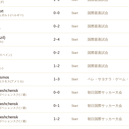
ダ)
rt
0
–
0
国際親善試合
Start
ポルト(ベルギー)
0
–
2
国際親善試合
Start
)
zil)
2
–
4
国際親善試合
Start
ル)
0
–
2
国際親善試合
Start
スペイン)
1
–
2
国際親善試合
Start
ン)
osmos
1
–
3
ペレ・サヨナラ・ゲーム・
Start
スモス(アメリカ)
veshchensk
0
–
0
朝日国際サッカー大会
Start
ベシェンスク(ソ連)
veshchensk
0
–
1
朝日国際サッカー大会
Start
ベシェンスク(ソ連)
veshchensk
1
–
2
朝日国際サッカー大会
Start
ベシェンスク(ソ連)