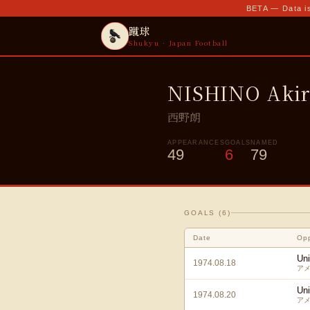
BETA — Data is
蹴球
Shukyu · Japan Football
NISHINO Akir
西野朗
APPEARANCES
GOALS
NAMED
49
6
79
GOALS (
6
)
Date
Op
Uni
1974.08.18
ア
Uni
1974.08.20
ア