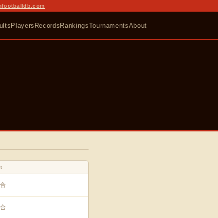
nfootballdb.com
ults
Players
Records
Rankings
Tournaments
About
t
合
合