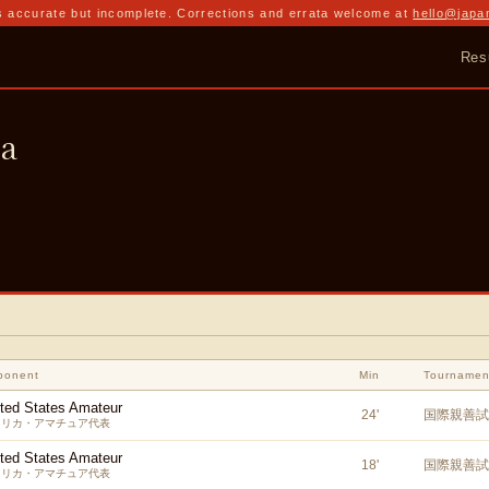
 accurate but incomplete. Corrections and errata welcome at
hello@japa
Res
a
ponent
Min
Tournamen
ted States Amateur
24
'
国際親善試
メリカ・アマチュア代表
ted States Amateur
18
'
国際親善試
メリカ・アマチュア代表