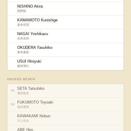
NISHINO Akira
西野朗
KAMAMOTO Kunishige
釜本邦茂
NAGAI Yoshikazu
永井良和
OKUDERA Yasuhiko
奥寺康彦
USUI Hiroyuki
碓井博行
UNUSED BENCH
SETA Tatsuhiko
GK
瀬田龍彦
FUKUMOTO Toyoaki
GK
福本豊明
KAWAKAMI Nobuo
川上信夫
ABE Hiro