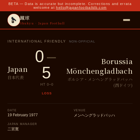
BETA — Data is accurate but incomplete. Corrections and errata
welcome at
hello@japanfootballdb.com
蹴球
Shukyu · Japan Football
INTERNATIONAL FRIENDLY
NON-OFFICIAL
0
–
Borussia
5
Japan
Mönchengladbach
日本代表
ボルシア・メンヘングラッドバッハ
(西ドイツ)
HT
0
–
0
LOSS
DATE
VENUE
19 February 1977
メンヘングラッドバッハ
JAPAN MANAGER
二宮寛