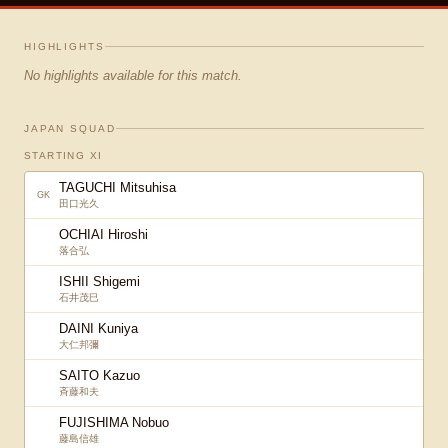
HIGHLIGHTS
No highlights available for this match.
JAPAN SQUAD
STARTING XI
TAGUCHI Mitsuhisa
GK
田口光久
OCHIAI Hiroshi
落合弘
ISHII Shigemi
石井茂巳
DAINI Kuniya
大仁邦彌
SAITO Kazuo
斉藤和夫
FUJISHIMA Nobuo
藤島信雄