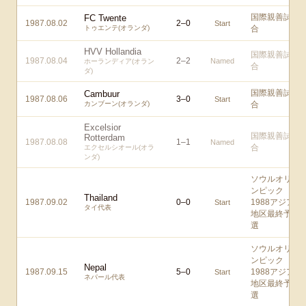
国際親善試
FC Twente
1987.08.02
2
–
0
Start
トゥエンテ(オランダ)
合
HVV Hollandia
国際親善試
1987.08.04
2
–
2
Named
ホーランディア(オラン
合
ダ)
国際親善試
Cambuur
1987.08.06
3
–
0
Start
カンブーン(オランダ)
合
Excelsior
国際親善試
Rotterdam
1987.08.08
1
–
1
Named
合
エクセルシオール(オラ
ンダ)
ソウルオリ
ンピック
Thailand
1987.09.02
0
–
0
1988アジア
Start
タイ代表
地区最終予
選
ソウルオリ
ンピック
Nepal
1987.09.15
5
–
0
1988アジア
Start
ネパール代表
地区最終予
選