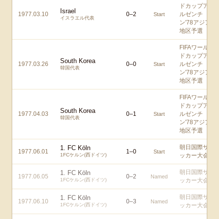
ドカップア
Israel
1977.03.10
0
–
2
ルゼンチ
Start
イスラエル代表
ン'78アジア
地区予選
FIFAワール
ドカップア
South Korea
1977.03.26
0
–
0
ルゼンチ
Start
韓国代表
ン'78アジア
地区予選
FIFAワール
ドカップア
South Korea
1977.04.03
0
–
1
ルゼンチ
Start
韓国代表
ン'78アジア
地区予選
朝日国際サ
1. FC Köln
1977.06.01
1
–
0
Start
1FCケルン(西ドイツ)
ッカー大会
朝日国際サ
1. FC Köln
1977.06.05
0
–
2
Named
1FCケルン(西ドイツ)
ッカー大会
朝日国際サ
1. FC Köln
1977.06.10
0
–
3
Named
1FCケルン(西ドイツ)
ッカー大会