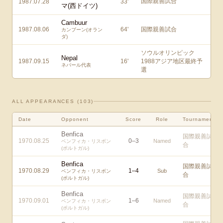
国際親善試合
1987.07.28
33
'
マ(西ドイツ)
Cambuur
1987.08.06
64
'
国際親善試合
カンブーン(オラン
ダ)
ソウルオリンピック
Nepal
1987.09.15
16
'
1988アジア地区最終予
ネパール代表
選
ALL APPEARANCES (
103
)
Date
Opponent
Score
Role
Tournament
Benfica
国際親善試
1970.08.25
0
–
3
Named
ベンフィカ・リスボン
合
(ポルトガル)
Benfica
国際親善試
1970.08.29
1
–
4
Sub
ベンフィカ・リスボン
合
(ポルトガル)
Benfica
国際親善試
1970.09.01
1
–
6
Named
ベンフィカ・リスボン
合
(ポルトガル)