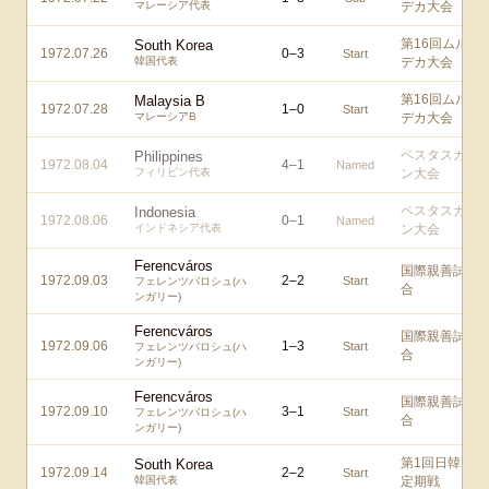
マレーシア代表
デカ大会
第16回ムル
South Korea
1972.07.26
0
–
3
Start
韓国代表
デカ大会
第16回ムル
Malaysia B
1972.07.28
1
–
0
Start
マレーシアB
デカ大会
ペスタスカ
Philippines
1972.08.04
4
–
1
Named
フィリピン代表
ン大会
ペスタスカ
Indonesia
1972.08.06
0
–
1
Named
インドネシア代表
ン大会
Ferencváros
国際親善試
1972.09.03
2
–
2
Start
フェレンツバロシュ(ハ
合
ンガリー)
Ferencváros
国際親善試
1972.09.06
1
–
3
Start
フェレンツバロシュ(ハ
合
ンガリー)
Ferencváros
国際親善試
1972.09.10
3
–
1
Start
フェレンツバロシュ(ハ
合
ンガリー)
第1回日韓
South Korea
1972.09.14
2
–
2
Start
韓国代表
定期戦