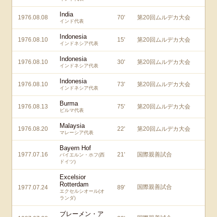
India
1976.08.08
70
'
第20回ムルデカ大会
インド代表
Indonesia
1976.08.10
15
'
第20回ムルデカ大会
インドネシア代表
Indonesia
1976.08.10
30
'
第20回ムルデカ大会
インドネシア代表
Indonesia
1976.08.10
73
'
第20回ムルデカ大会
インドネシア代表
Burma
1976.08.13
75
'
第20回ムルデカ大会
ビルマ代表
Malaysia
1976.08.20
22
'
第20回ムルデカ大会
マレーシア代表
Bayern Hof
1977.07.16
21
'
国際親善試合
バイエルン・ホフ(西
ドイツ)
Excelsior
Rotterdam
国際親善試合
1977.07.24
89
'
エクセルシオール(オ
ランダ)
ブレーメン・ア