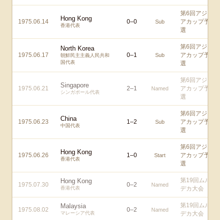
第6回アジ
Hong Kong
1975.06.14
0
–
0
アカップ予
Sub
香港代表
選
第6回アジ
North Korea
1975.06.17
0
–
1
アカップ予
Sub
朝鮮民主主義人民共和
国代表
選
第6回アジ
Singapore
1975.06.21
2
–
1
アカップ予
Named
シンガポール代表
選
第6回アジ
China
1975.06.23
1
–
2
アカップ予
Sub
中国代表
選
第6回アジ
Hong Kong
1975.06.26
1
–
0
アカップ予
Start
香港代表
選
第19回ムル
Hong Kong
1975.07.30
0
–
2
Named
香港代表
デカ大会
第19回ムル
Malaysia
1975.08.02
0
–
2
Named
マレーシア代表
デカ大会