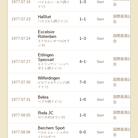
1977.07.16
1
–
3
Start
バイエルン・ホフ(西ド
合
イツ)
国際親善試
Haßfurt
1977.07.23
1
–
1
Start
ハスフルト(西ドイツ)
合
Excelsior
国際親善試
Rotterdam
1977.07.24
1
–
3
Start
合
エクセルシオール(オラ
ンダ)
Ettlingen
国際親善試
Spessart
1977.07.27
4
–
1
Start
合
エトリンゲン・シュペ
ザクト(西ドイツ)
Wilferdingen
国際親善試
1977.07.30
7
–
0
Start
ビルフェルディンク(西
合
ドイツ)
国際親善試
Bebra
1977.07.31
1
–
0
Start
ベブラ(西ドイツ)
合
国際親善試
Roda JC
1977.08.05
1
–
0
Start
ローダJC(オランダ)
合
Berchem Sport
国際親善試
1977.08.06
0
–
0
Start
ベルヒェム・シュポル
合
ト(ベルギー)