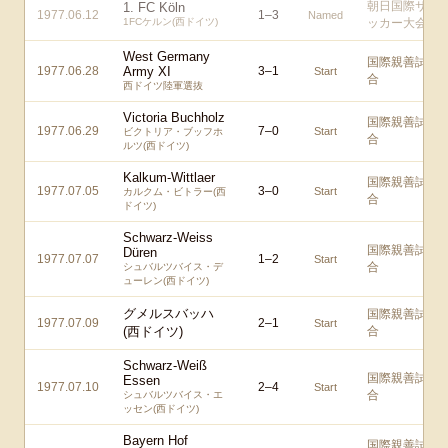
朝日国際サ
1. FC Köln
1977.06.12
1
–
3
Named
1FCケルン(西ドイツ)
ッカー大会
West Germany
国際親善試
1977.06.28
Army XI
3
–
1
Start
合
西ドイツ陸軍選抜
Victoria Buchholz
国際親善試
1977.06.29
7
–
0
Start
ビクトリア・ブッフホ
合
ルツ(西ドイツ)
Kalkum-Wittlaer
国際親善試
1977.07.05
3
–
0
Start
カルクム・ビトラー(西
合
ドイツ)
Schwarz-Weiss
国際親善試
Düren
1977.07.07
1
–
2
Start
合
シュバルツバイス・デ
ューレン(西ドイツ)
グメルスバッハ
国際親善試
1977.07.09
2
–
1
Start
(西ドイツ)
合
Schwarz-Weiß
国際親善試
Essen
1977.07.10
2
–
4
Start
合
シュバルツバイス・エ
ッセン(西ドイツ)
Bayern Hof
国際親善試