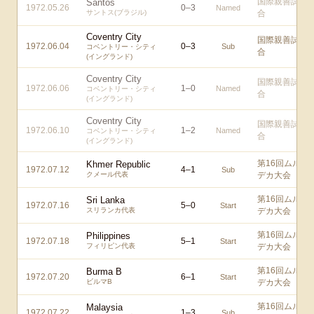
国際親善試
Santos
1972.05.26
0
–
3
Named
サントス(ブラジル)
合
Coventry City
国際親善試
1972.06.04
0
–
3
Sub
コベントリー・シティ
合
(イングランド)
Coventry City
国際親善試
1972.06.06
1
–
0
Named
コベントリー・シティ
合
(イングランド)
Coventry City
国際親善試
1972.06.10
1
–
2
Named
コベントリー・シティ
合
(イングランド)
第16回ムル
Khmer Republic
1972.07.12
4
–
1
Sub
クメール代表
デカ大会
第16回ムル
Sri Lanka
1972.07.16
5
–
0
Start
スリランカ代表
デカ大会
第16回ムル
Philippines
1972.07.18
5
–
1
Start
フィリピン代表
デカ大会
第16回ムル
Burma B
1972.07.20
6
–
1
Start
ビルマB
デカ大会
第16回ムル
Malaysia
1972.07.22
1
–
3
Sub