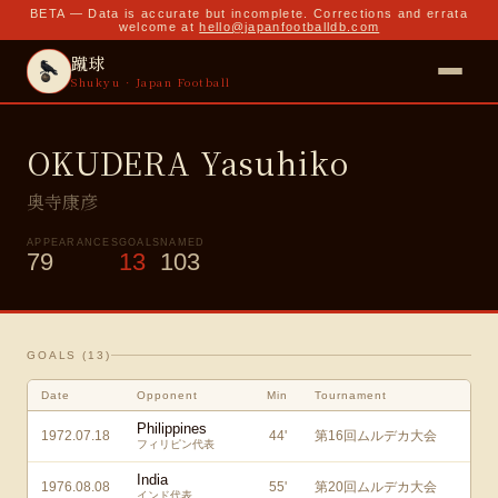
BETA — Data is accurate but incomplete. Corrections and errata
welcome at
hello@japanfootballdb.com
蹴球
Shukyu · Japan Football
OKUDERA Yasuhiko
奥寺康彦
APPEARANCES
GOALS
NAMED
79
13
103
GOALS (
13
)
Date
Opponent
Min
Tournament
Philippines
1972.07.18
44
'
第16回ムルデカ大会
フィリピン代表
India
1976.08.08
55
'
第20回ムルデカ大会
インド代表