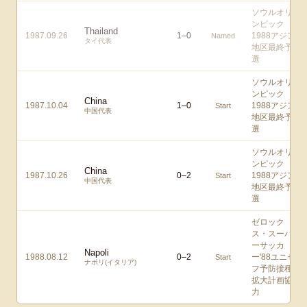
ソウルオリ
ンピック
Thailand
1987.09.26
1
–
0
1988アジア
Named
タイ代表
地区最終予
選
ソウルオリ
ンピック
China
1987.10.04
1
–
0
1988アジア
Start
中国代表
地区最終予
選
ソウルオリ
ンピック
China
1987.10.26
0
–
2
1988アジア
Start
中国代表
地区最終予
選
ゼロック
ス・スーパ
ーサッカ
Napoli
1988.08.12
0
–
2
ー'88ユニセ
Start
ナポリ(イタリア)
フ予防接種
拡大計画協
力