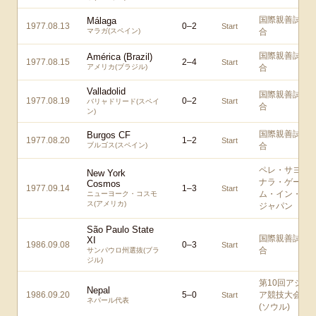
国際親善試
Málaga
1977.08.13
0
–
2
Start
マラガ(スペイン)
合
国際親善試
América (Brazil)
1977.08.15
2
–
4
Start
アメリカ(ブラジル)
合
Valladolid
国際親善試
1977.08.19
0
–
2
Start
バリャドリード(スペイ
合
ン)
国際親善試
Burgos CF
1977.08.20
1
–
2
Start
ブルゴス(スペイン)
合
ペレ・サヨ
New York
ナラ・ゲー
Cosmos
1977.09.14
1
–
3
Start
ム・イン・
ニューヨーク・コスモ
ス(アメリカ)
ジャパン
São Paulo State
国際親善試
XI
1986.09.08
0
–
3
Start
合
サンパウロ州選抜(ブラ
ジル)
第10回アジ
Nepal
1986.09.20
5
–
0
ア競技大会
Start
ネパール代表
(ソウル)