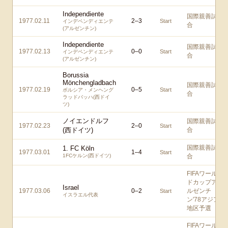
Independiente
国際親善試
1977.02.11
2
–
3
Start
インデペンディエンテ
合
(アルゼンチン)
Independiente
国際親善試
1977.02.13
0
–
0
Start
インデペンディエンテ
合
(アルゼンチン)
Borussia
Mönchengladbach
国際親善試
1977.02.19
0
–
5
Start
ボルシア・メンヘング
合
ラッドバッハ(西ドイ
ツ)
ノイエンドルフ
国際親善試
1977.02.23
2
–
0
Start
(西ドイツ)
合
国際親善試
1. FC Köln
1977.03.01
1
–
4
Start
1FCケルン(西ドイツ)
合
FIFAワール
ドカップア
Israel
1977.03.06
0
–
2
ルゼンチ
Start
イスラエル代表
ン'78アジア
地区予選
FIFAワール