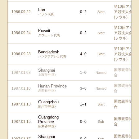
第10回アジ
Iran
1986.09.22
0
–
2
ア競技大会
Start
イラン代表
(ソウル)
第10回アジ
Kuwait
1986.09.24
0
–
2
ア競技大会
Start
クウェート代表
(ソウル)
第10回アジ
Bangladesh
1986.09.28
4
–
0
ア競技大会
Start
バングラデシュ代表
(ソウル)
国際親善試
Shanghai
1987.01.08
1
–
0
Named
上海市(中国)
合
国際親善試
Hunan Province
1987.01.10
3
–
0
Named
湖南省(中国)
合
国際親善試
Guangzhou
1987.01.13
1
–
1
Start
広州市(中国)
合
Guangdong
国際親善試
1987.01.15
Province
0
–
0
Sub
合
広東省(中国)
国際親善試
Shanghai