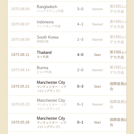
第19回ムル
Bangladesh
1975.08.04
3
–
0
Named
バングラデシュ代表
デカ大会
第19回ムル
Indonesia
1975.08.07
4
–
1
Named
インドネシア代表
デカ大会
第19回ムル
South Korea
1975.08.09
1
–
3
Named
韓国代表
デカ大会
第19回ムル
Thailand
1975.08.11
4
–
0
Start
タイ代表
デカ大会
第19回ムル
Burma
1975.08.14
2
–
0
Named
ビルマ代表
デカ大会
Manchester City
国際親善試
1976.05.21
0
–
3
Start
マンチェスター・シテ
合
ィ(イングランド)
Manchester City
国際親善試
1976.05.23
0
–
1
Named
マンチェスター・シテ
合
ィ(イングランド)
Manchester City
国際親善試
1976.05.26
0
–
1
Start
マンチェスター・シテ
合
ィ(イングランド)