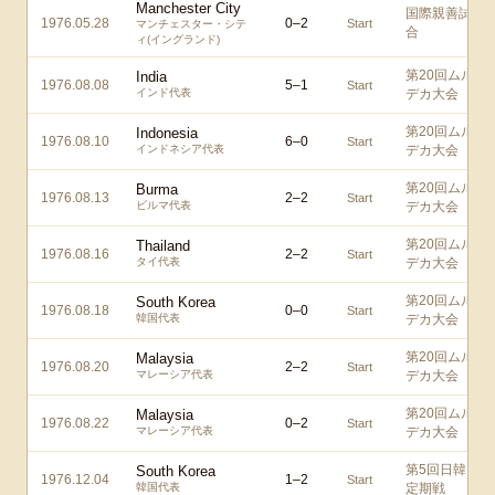
Manchester City
国際親善試
1976.05.28
0
–
2
Start
マンチェスター・シテ
合
ィ(イングランド)
第20回ムル
India
1976.08.08
5
–
1
Start
インド代表
デカ大会
第20回ムル
Indonesia
1976.08.10
6
–
0
Start
インドネシア代表
デカ大会
第20回ムル
Burma
1976.08.13
2
–
2
Start
ビルマ代表
デカ大会
第20回ムル
Thailand
1976.08.16
2
–
2
Start
タイ代表
デカ大会
第20回ムル
South Korea
1976.08.18
0
–
0
Start
韓国代表
デカ大会
第20回ムル
Malaysia
1976.08.20
2
–
2
Start
マレーシア代表
デカ大会
第20回ムル
Malaysia
1976.08.22
0
–
2
Start
マレーシア代表
デカ大会
第5回日韓
South Korea
1976.12.04
1
–
2
Start
韓国代表
定期戦