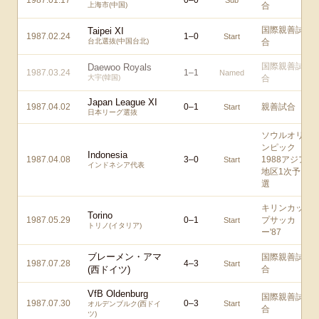
1987.01.17
0
–
0
Sub
上海市(中国)
合
国際親善試
Taipei XI
1987.02.24
1
–
0
Start
台北選抜(中国台北)
合
国際親善試
Daewoo Royals
1987.03.24
1
–
1
Named
大宇(韓国)
合
Japan League XI
1987.04.02
0
–
1
親善試合
Start
日本リーグ選抜
ソウルオリ
ンピック
Indonesia
1987.04.08
3
–
0
1988アジア
Start
インドネシア代表
地区1次予
選
キリンカッ
Torino
1987.05.29
0
–
1
プサッカ
Start
トリノ(イタリア)
ー'87
ブレーメン・アマ
国際親善試
1987.07.28
4
–
3
Start
(西ドイツ)
合
VfB Oldenburg
国際親善試
1987.07.30
0
–
3
Start
オルデンブルク(西ドイ
合
ツ)