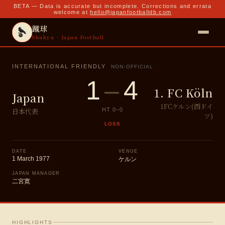
BETA — Data is accurate but incomplete. Corrections and errata
welcome at
hello@japanfootballdb.com
蹴球
Shukyu · Japan Football
INTERNATIONAL FRIENDLY
NON-OFFICIAL
1
–
4
1. FC Köln
Japan
1FCケルン(西ドイ
日本代表
HT
0
–
0
ツ)
LOSS
DATE
VENUE
1 March 1977
ケルン
JAPAN MANAGER
二宮寛
HIGHLIGHTS