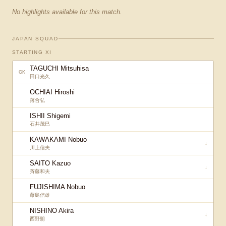
No highlights available for this match.
JAPAN SQUAD
STARTING XI
TAGUCHI Mitsuhisa
GK
田口光久
OCHIAI Hiroshi
落合弘
ISHII Shigemi
石井茂巳
KAWAKAMI Nobuo
↓
川上信夫
SAITO Kazuo
↓
斉藤和夫
FUJISHIMA Nobuo
藤島信雄
NISHINO Akira
↓
西野朗