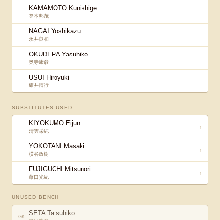
KAMAMOTO Kunishige
釜本邦茂
NAGAI Yoshikazu
永井良和
OKUDERA Yasuhiko
奥寺康彦
USUI Hiroyuki
碓井博行
SUBSTITUTES USED
KIYOKUMO Eijun
↑
清雲栄純
YOKOTANI Masaki
↑
横谷政樹
FUJIGUCHI Mitsunori
↑
藤口光紀
UNUSED BENCH
SETA Tatsuhiko
GK