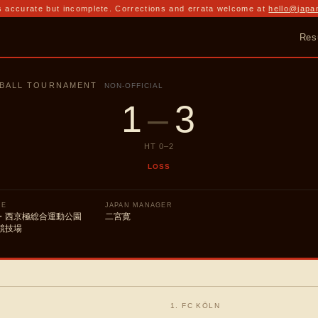
 accurate but incomplete. Corrections and errata welcome at
hello@japa
Res
TBALL TOURNAMENT
NON-OFFICIAL
1
–
3
HT
0
–
2
LOSS
UE
JAPAN MANAGER
・西京極総合運動公園
二宮寛
競技場
1. FC KÖLN