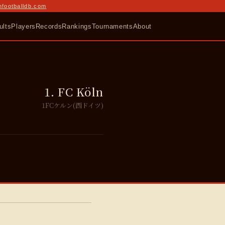
nfootballdb.com
ults
Players
Records
Rankings
Tournaments
About
1. FC Köln
1FCケルン(西ドイツ)