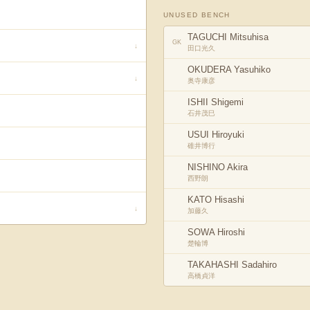
UNUSED BENCH
TAGUCHI Mitsuhisa
GK
↓
田口光久
OKUDERA Yasuhiko
↓
奥寺康彦
ISHII Shigemi
石井茂巳
USUI Hiroyuki
碓井博行
NISHINO Akira
西野朗
KATO Hisashi
↓
加藤久
SOWA Hiroshi
楚輪博
TAKAHASHI Sadahiro
高橋貞洋