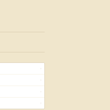
↑
↑
↑
↑