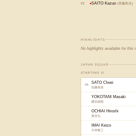
SAITO Kazuo
81
'
(
斉藤和夫
)
HIGHLIGHTS
No highlights available for this
JAPAN SQUAD
STARTING XI
SATO Choei
GK
佐藤長栄
YOKOTANI Masaki
横谷政樹
OCHIAI Hiroshi
落合弘
IMAI Keizo
今井敬三