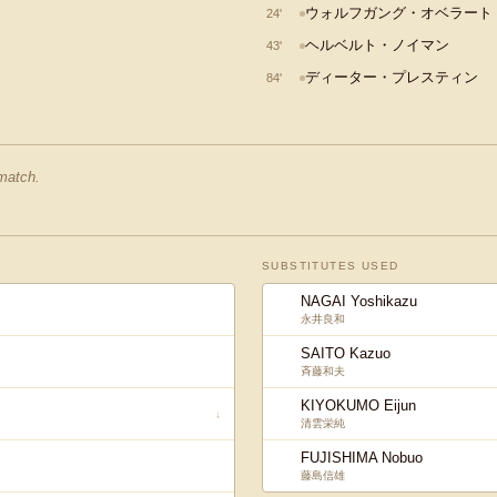
ウォルフガング・オベラート
24
'
ヘルベルト・ノイマン
43
'
ディーター・プレスティン
84
'
 match.
SUBSTITUTES USED
NAGAI Yoshikazu
永井良和
SAITO Kazuo
斉藤和夫
KIYOKUMO Eijun
↓
清雲栄純
FUJISHIMA Nobuo
藤島信雄