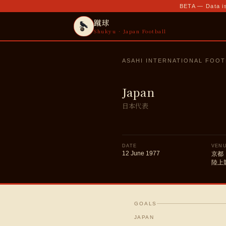
BETA — Data is
蹴球
Shukyu · Japan Football
ASAHI INTERNATIONAL FOO
Japan
日本代表
DATE
VEN
12 June 1977
京都
陸上
GOALS
JAPAN