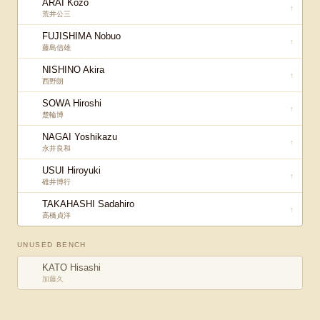
ARAI Kozo
↑
荒井公三
FUJISHIMA Nobuo
↑
藤島信雄
NISHINO Akira
↑
西野朗
SOWA Hiroshi
↑
楚輪博
NAGAI Yoshikazu
↑
永井良和
USUI Hiroyuki
↑
碓井博行
TAKAHASHI Sadahiro
↑
高橋貞洋
UNUSED BENCH
KATO Hisashi
加藤久