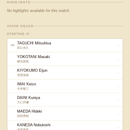
HIGHLIGHTS
No highlights available for this match.
JAPAN SQUAD
STARTING XI
TAGUCHI Mitsuhisa
↓
GK
田口光久
YOKOTANI Masaki
↓
横谷政樹
KIYOKUMO Eijun
↓
清雲栄純
IMAI Keizo
↓
今井敬三
DAINI Kuniya
↓
大仁邦彌
MAEDA Hideki
↓
前田秀樹
KANEDA Nobutoshi
↓
金田喜稔