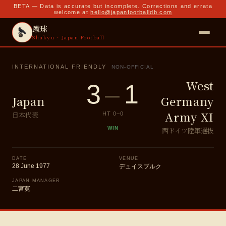
BETA — Data is accurate but incomplete. Corrections and errata
welcome at
hello@japanfootballdb.com
蹴球
Shukyu · Japan Football
INTERNATIONAL FRIENDLY
NON-OFFICIAL
West
3
–
1
Japan
Germany
Army XI
日本代表
HT
0
–
0
WIN
西ドイツ陸軍選抜
DATE
VENUE
28 June 1977
デュイスブルク
JAPAN MANAGER
二宮寛