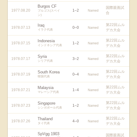
Burgos CF
国際親善試
1977.08.20
1
–
2
Named
ブルゴス(スペイ
合
ン)
第22回ムル
Iraq
1978.07.13
0
–
0
Named
イラク代表
デカ大会
第22回ムル
Indonesia
1978.07.15
1
–
2
Named
インドネシア代表
デカ大会
第22回ムル
Syria
1978.07.17
3
–
2
Named
シリア代表
デカ大会
第22回ムル
South Korea
1978.07.19
0
–
4
Named
韓国代表
デカ大会
第22回ムル
Malaysia
1978.07.21
1
–
4
Named
マレーシア代表
デカ大会
第22回ムル
Singapore
1978.07.23
1
–
2
Named
シンガポール代表
デカ大会
第22回ムル
Thailand
1978.07.26
4
–
0
Named
タイ代表
デカ大会
SpVgg 1903
国際親善試