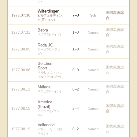
ツ)
Wilferdingen
国際親善試
1977.07.30
7
–
0
Sub
ビルフェルディン
合
ク(西ドイツ)
国際親善試
Bebra
1977.07.31
1
–
0
Named
ベブラ(西ドイツ)
合
Roda JC
国際親善試
1977.08.05
1
–
0
Named
ローダJC(オラン
合
ダ)
Berchem
国際親善試
Sport
1977.08.06
0
–
0
Named
合
ベルヒェム・シュ
ポルト(ベルギー)
国際親善試
Málaga
1977.08.13
0
–
2
Named
マラガ(スペイン)
合
América
国際親善試
(Brazil)
1977.08.15
2
–
4
Named
合
アメリカ(ブラジ
ル)
Valladolid
国際親善試
1977.08.19
0
–
2
Named
バリャドリード(ス
合
ペイン)