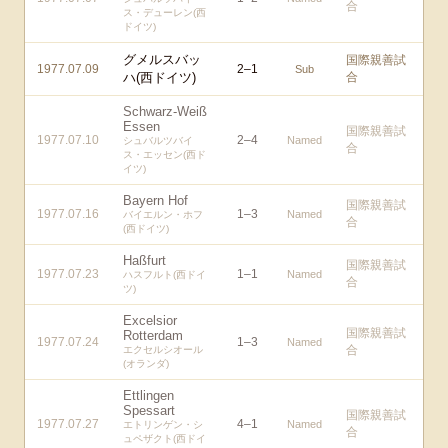
合
ス・デューレン(西
ドイツ)
グメルスバッ
国際親善試
1977.07.09
2
–
1
Sub
ハ(西ドイツ)
合
Schwarz-Weiß
Essen
国際親善試
1977.07.10
2
–
4
Named
シュバルツバイ
合
ス・エッセン(西ド
イツ)
Bayern Hof
国際親善試
1977.07.16
1
–
3
Named
バイエルン・ホフ
合
(西ドイツ)
Haßfurt
国際親善試
1977.07.23
1
–
1
Named
ハスフルト(西ドイ
合
ツ)
Excelsior
国際親善試
Rotterdam
1977.07.24
1
–
3
Named
合
エクセルシオール
(オランダ)
Ettlingen
Spessart
国際親善試
1977.07.27
4
–
1
Named
エトリンゲン・シ
合
ュペザクト(西ドイ