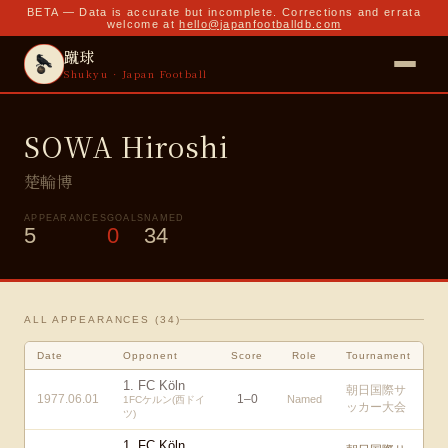
BETA — Data is accurate but incomplete. Corrections and errata
welcome at
hello@japanfootballdb.com
蹴球
Shukyu · Japan Football
SOWA Hiroshi
楚輪博
APPEARANCES
GOALS
NAMED
5
0
34
ALL APPEARANCES (
34
)
Date
Opponent
Score
Role
Tournament
1. FC Köln
朝日国際サ
1977.06.01
1
–
0
Named
1FCケルン(西ドイ
ッカー大会
ツ)
1. FC Köln