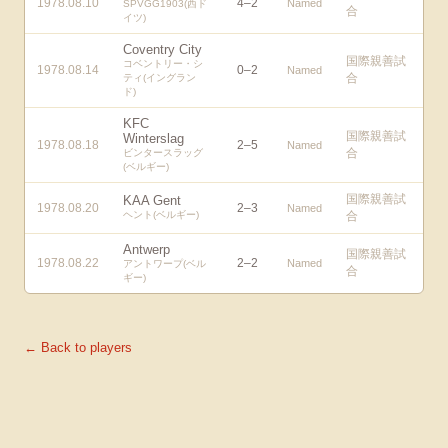
1978.08.10
4
–
2
Named
SPVGG1903(西ド
合
イツ)
Coventry City
国際親善試
コベントリー・シ
1978.08.14
0
–
2
Named
合
ティ(イングラン
ド)
KFC
国際親善試
Winterslag
1978.08.18
2
–
5
Named
合
ビンタースラッグ
(ベルギー)
国際親善試
KAA Gent
1978.08.20
2
–
3
Named
ヘント(ベルギー)
合
Antwerp
国際親善試
1978.08.22
2
–
2
Named
アントワープ(ベル
合
ギー)
← Back to players