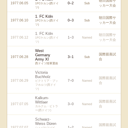
朝日国際サ
1977.06.05
0
–
2
Sub
1FCケルン(西ドイ
ッカー大会
ツ)
1. FC Köln
朝日国際サ
1977.06.10
0
–
3
Sub
1FCケルン(西ドイ
ッカー大会
ツ)
1. FC Köln
朝日国際サ
1977.06.12
1
–
3
Named
1FCケルン(西ドイ
ッカー大会
ツ)
West
国際親善試
Germany
1977.06.28
3
–
1
Sub
Army XI
合
西ドイツ陸軍選抜
Victoria
Buchholz
国際親善試
1977.06.29
7
–
0
Named
ビクトリア・ブッ
合
フホルツ(西ドイ
ツ)
Kalkum-
国際親善試
Wittlaer
1977.07.05
3
–
0
Named
合
カルクム・ビトラ
ー(西ドイツ)
Schwarz-
Weiss Düren
国際親善試
1977.07.07
1
–
2
Named
シュバルツバイ