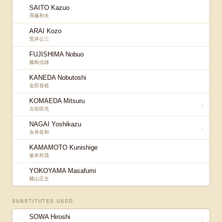
SAITO Kazuo
斉藤和夫
ARAI Kozo
荒井公三
FUJISHIMA Nobuo
藤島信雄
KANEDA Nobutoshi
金田喜稔
KOMAEDA Mitsuru
↓
古前田充
NAGAI Yoshikazu
↓
永井良和
KAMAMOTO Kunishige
釜本邦茂
YOKOYAMA Masafumi
横山正文
SUBSTITUTES USED
SOWA Hiroshi
↑