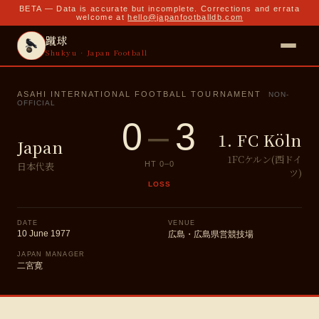
BETA — Data is accurate but incomplete. Corrections and errata
welcome at
hello@japanfootballdb.com
蹴球
Shukyu · Japan Football
ASAHI INTERNATIONAL FOOTBALL TOURNAMENT
NON-
OFFICIAL
0
–
3
1. FC Köln
Japan
1FCケルン(西ドイ
日本代表
HT
0
–
0
ツ)
LOSS
DATE
VENUE
10 June 1977
広島・広島県営競技場
JAPAN MANAGER
二宮寛