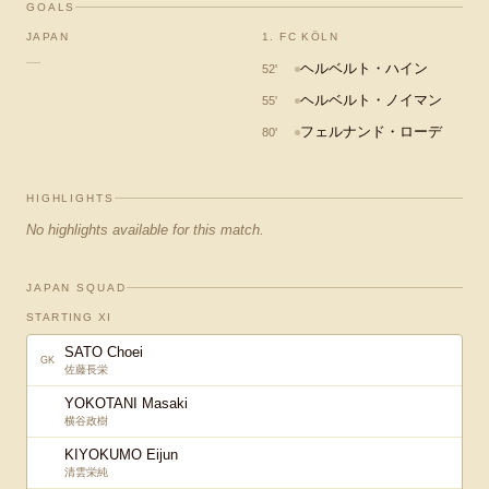
GOALS
JAPAN
1. FC KÖLN
—
ヘルベルト・ハイン
52
'
ヘルベルト・ノイマン
55
'
フェルナンド・ローデ
80
'
HIGHLIGHTS
No highlights available for this match.
JAPAN SQUAD
STARTING XI
SATO Choei
GK
佐藤長栄
YOKOTANI Masaki
横谷政樹
KIYOKUMO Eijun
清雲栄純