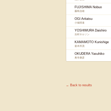
FUJISHIMA Nobuo
藤島信雄
OGI Aritatsu
小城得達
YOSHIMURA Daishiro
吉村ネルソン
KAMAMOTO Kunishige
釜本邦茂
OKUDERA Yasuhiko
奥寺康彦
← Back to results