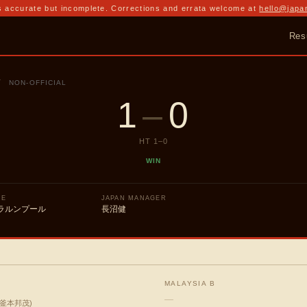
 accurate but incomplete. Corrections and errata welcome at
hello@japa
Res
T
NON-OFFICIAL
1
–
0
HT
1
–
0
WIN
UE
JAPAN MANAGER
ラルンプール
長沼健
MALAYSIA B
—
釜本邦茂
)