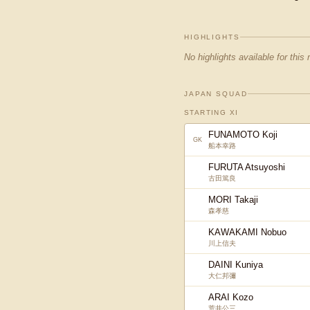
HIGHLIGHTS
No highlights available for this
JAPAN SQUAD
STARTING XI
FUNAMOTO Koji
GK
船本幸路
FURUTA Atsuyoshi
古田篤良
MORI Takaji
森孝慈
KAWAKAMI Nobuo
川上信夫
DAINI Kuniya
大仁邦彌
ARAI Kozo
荒井公三