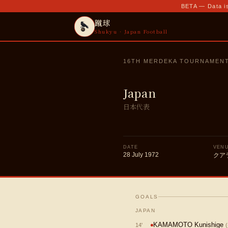
BETA — Data is
蹴球
Shukyu · Japan Football
16TH MERDEKA TOURNAMEN
Japan
日本代表
DATE
VEN
28 July 1972
クア
GOALS
JAPAN
KAMAMOTO Kunishige
14
'
(