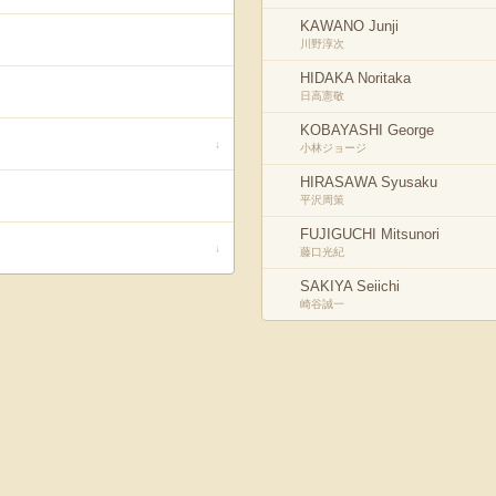
KAWANO Junji
川野淳次
HIDAKA Noritaka
日高憲敬
KOBAYASHI George
↓
小林ジョージ
HIRASAWA Syusaku
平沢周策
FUJIGUCHI Mitsunori
↓
藤口光紀
SAKIYA Seiichi
崎谷誠一