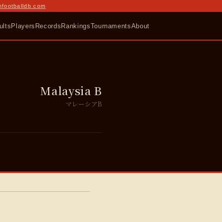
nfootballdb.com
ults
Players
Records
Rankings
Tournaments
About
Malaysia B
マレーシアB