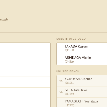
 match.
SUBSTITUTES USED
TAKADA Kazumi
高田一美
ASHIKAGA Michio
足利道夫
UNUSED BENCH
YOKOYAMA Kenzo
GK
横山謙三
SETA Tatsuhiko
GK
瀬田龍彦
YAMAGUCHI Yoshitada
山口芳忠