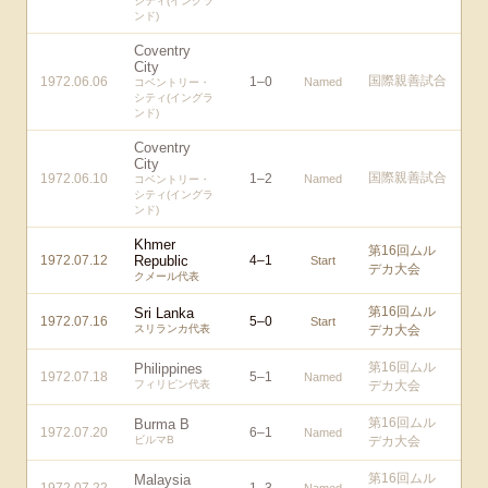
シティ(イングラ
ンド)
Coventry
City
国際親善試合
1972.06.06
1
–
0
Named
コベントリー・
シティ(イングラ
ンド)
Coventry
City
国際親善試合
1972.06.10
1
–
2
Named
コベントリー・
シティ(イングラ
ンド)
Khmer
第16回ムル
1972.07.12
Republic
4
–
1
Start
デカ大会
クメール代表
第16回ムル
Sri Lanka
1972.07.16
5
–
0
Start
スリランカ代表
デカ大会
第16回ムル
Philippines
1972.07.18
5
–
1
Named
フィリピン代表
デカ大会
第16回ムル
Burma B
1972.07.20
6
–
1
Named
ビルマB
デカ大会
第16回ムル
Malaysia