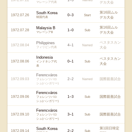
1972.07.22
1
–
3
Named
マレーシア代表
デカ大会
第16回ムル
South Korea
1972.07.26
0
–
3
Start
韓国代表
デカ大会
第16回ムル
Malaysia B
1972.07.28
1
–
0
Sub
マレーシアB
デカ大会
ペスタスカン
Philippines
1972.08.04
4
–
1
Named
フィリピン代表
大会
Indonesia
ペスタスカン
1972.08.06
0
–
1
Sub
インドネシア代
大会
表
Ferencváros
1972.09.03
2
–
2
国際親善試合
Named
フェレンツバロ
シュ(ハンガリー)
Ferencváros
1972.09.06
1
–
3
国際親善試合
Sub
フェレンツバロ
シュ(ハンガリー)
Ferencváros
1972.09.10
3
–
1
国際親善試合
Sub
フェレンツバロ
シュ(ハンガリー)
第1回日韓定
South Korea
1972.09.14
2
–
2
Sub