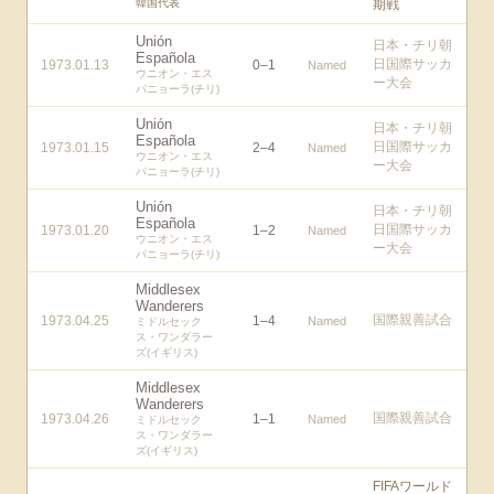
韓国代表
期戦
Unión
日本・チリ朝
Española
日国際サッカ
1973.01.13
0
–
1
Named
ウニオン・エス
ー大会
パニョーラ(チリ)
Unión
日本・チリ朝
Española
日国際サッカ
1973.01.15
2
–
4
Named
ウニオン・エス
ー大会
パニョーラ(チリ)
Unión
日本・チリ朝
Española
日国際サッカ
1973.01.20
1
–
2
Named
ウニオン・エス
ー大会
パニョーラ(チリ)
Middlesex
Wanderers
国際親善試合
1973.04.25
1
–
4
Named
ミドルセック
ス・ワンダラー
ズ(イギリス)
Middlesex
Wanderers
国際親善試合
1973.04.26
1
–
1
Named
ミドルセック
ス・ワンダラー
ズ(イギリス)
FIFAワールド