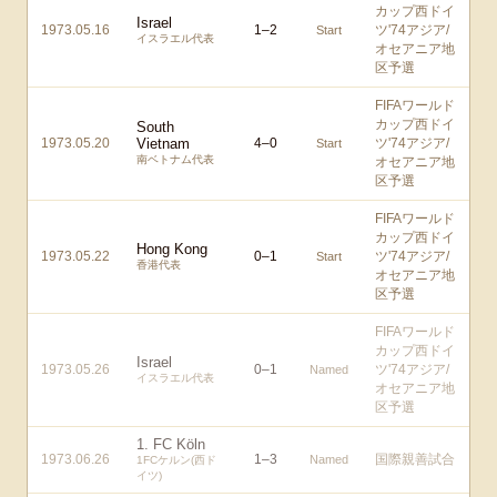
カップ西ドイ
Israel
1973.05.16
1
–
2
ツ'74アジア/
Start
イスラエル代表
オセアニア地
区予選
FIFAワールド
カップ西ドイ
South
1973.05.20
Vietnam
4
–
0
ツ'74アジア/
Start
南ベトナム代表
オセアニア地
区予選
FIFAワールド
カップ西ドイ
Hong Kong
1973.05.22
0
–
1
ツ'74アジア/
Start
香港代表
オセアニア地
区予選
FIFAワールド
カップ西ドイ
Israel
1973.05.26
0
–
1
ツ'74アジア/
Named
イスラエル代表
オセアニア地
区予選
1. FC Köln
1973.06.26
1
–
3
国際親善試合
Named
1FCケルン(西ド
イツ)