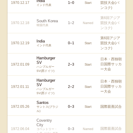
India
1970.12.17
1
–
0
競技大会(バ
Start
インド代表
ンコク)
第6回アジア
South Korea
1970.12.18
1
–
2
競技大会(バ
Named
韓国代表
ンコク)
第6回アジア
India
1970.12.19
0
–
1
競技大会(バ
Start
インド代表
ンコク)
Hamburger
日本・西独朝
SV
日国際サッカ
1972.01.09
2
–
3
Start
ハンブルガー
ー大会
SV(西ドイツ)
Hamburger
日本・西独朝
SV
日国際サッカ
1972.01.11
2
–
2
Start
ハンブルガー
ー大会
SV(西ドイツ)
Santos
1972.05.26
0
–
3
国際親善試合
Start
サントス(ブラジ
ル)
Coventry
City
国際親善試合
1972.06.04
0
–
3
Named
コベントリー・