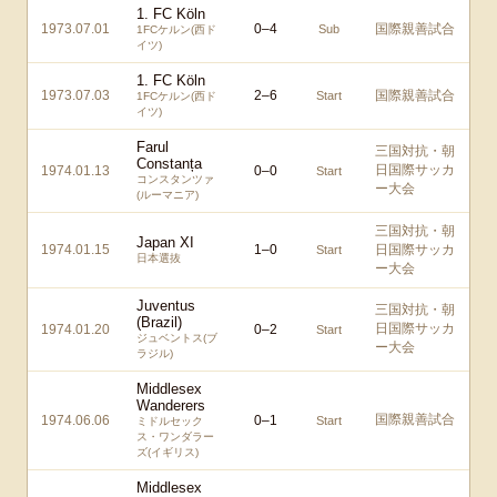
1. FC Köln
1973.07.01
0
–
4
国際親善試合
Sub
1FCケルン(西ド
イツ)
1. FC Köln
1973.07.03
2
–
6
国際親善試合
Start
1FCケルン(西ド
イツ)
Farul
三国対抗・朝
Constanța
日国際サッカ
1974.01.13
0
–
0
Start
コンスタンツァ
ー大会
(ルーマニア)
三国対抗・朝
Japan XI
1974.01.15
1
–
0
日国際サッカ
Start
日本選抜
ー大会
Juventus
三国対抗・朝
(Brazil)
日国際サッカ
1974.01.20
0
–
2
Start
ジュベントス(ブ
ー大会
ラジル)
Middlesex
Wanderers
国際親善試合
1974.06.06
0
–
1
Start
ミドルセック
ス・ワンダラー
ズ(イギリス)
Middlesex