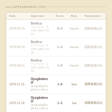
ALL APPEARANCES (
75
)
Date
Opponent
Score
Role
Tournament
Benfica
ベンフィカ・リ
1970.08.25
0
–
3
国際親善試合
Named
スボン(ポルトガ
ル)
Benfica
ベンフィカ・リ
1970.08.29
1
–
4
国際親善試合
Named
スボン(ポルトガ
ル)
Benfica
ベンフィカ・リ
1970.09.01
1
–
6
国際親善試合
Named
スボン(ポルトガ
ル)
Djurgårdens
IF
国際親善試合
1970.11.15
1
–
6
Start
ユールゴルデン
(スウェーデン)
Djurgårdens
IF
国際親善試合
1970.11.19
1
–
2
Sub
ユールゴルデン
(スウェーデン)