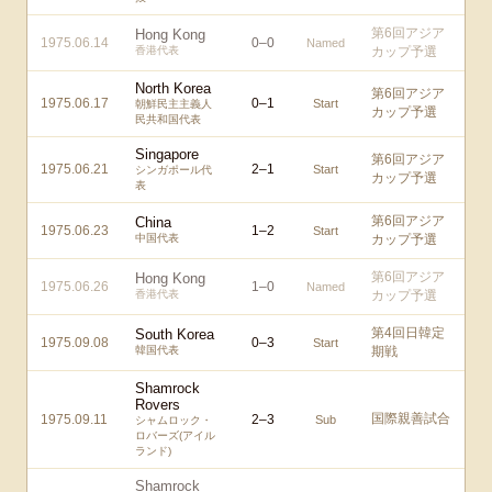
第6回アジア
Hong Kong
1975.06.14
0
–
0
Named
香港代表
カップ予選
North Korea
第6回アジア
1975.06.17
0
–
1
Start
朝鮮民主主義人
カップ予選
民共和国代表
Singapore
第6回アジア
1975.06.21
2
–
1
Start
シンガポール代
カップ予選
表
第6回アジア
China
1975.06.23
1
–
2
Start
中国代表
カップ予選
第6回アジア
Hong Kong
1975.06.26
1
–
0
Named
香港代表
カップ予選
第4回日韓定
South Korea
1975.09.08
0
–
3
Start
韓国代表
期戦
Shamrock
Rovers
国際親善試合
1975.09.11
2
–
3
Sub
シャムロック・
ロバーズ(アイル
ランド)
Shamrock