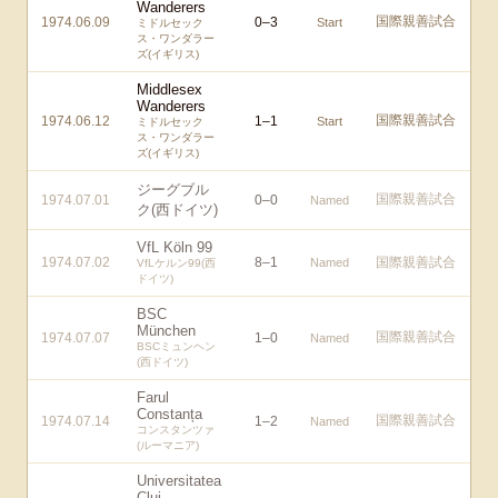
Wanderers
国際親善試合
1974.06.09
0
–
3
Start
ミドルセック
ス・ワンダラー
ズ(イギリス)
Middlesex
Wanderers
国際親善試合
1974.06.12
1
–
1
Start
ミドルセック
ス・ワンダラー
ズ(イギリス)
ジーグブル
国際親善試合
1974.07.01
0
–
0
Named
ク(西ドイツ)
VfL Köln 99
1974.07.02
8
–
1
国際親善試合
Named
VfLケルン99(西
ドイツ)
BSC
München
国際親善試合
1974.07.07
1
–
0
Named
BSCミュンヘン
(西ドイツ)
Farul
Constanța
国際親善試合
1974.07.14
1
–
2
Named
コンスタンツァ
(ルーマニア)
Universitatea
Cluj