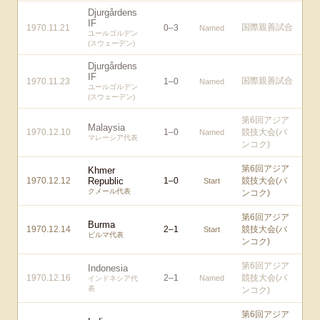
Djurgårdens
IF
国際親善試合
1970.11.21
0
–
3
Named
ユールゴルデン
(スウェーデン)
Djurgårdens
IF
国際親善試合
1970.11.23
1
–
0
Named
ユールゴルデン
(スウェーデン)
第6回アジア
Malaysia
1970.12.10
1
–
0
競技大会(バ
Named
マレーシア代表
ンコク)
第6回アジア
Khmer
1970.12.12
Republic
1
–
0
競技大会(バ
Start
クメール代表
ンコク)
第6回アジア
Burma
1970.12.14
2
–
1
競技大会(バ
Start
ビルマ代表
ンコク)
第6回アジア
Indonesia
1970.12.16
2
–
1
競技大会(バ
Named
インドネシア代
表
ンコク)
第6回アジア