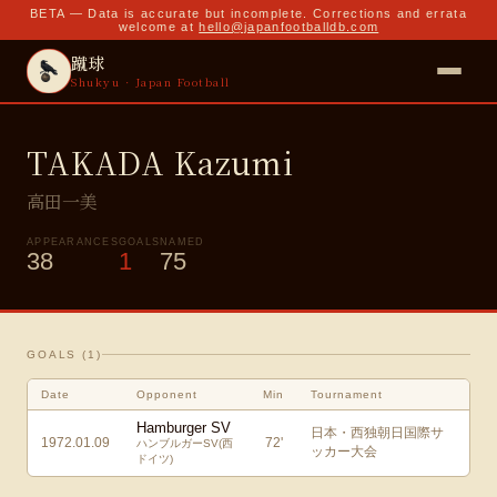
BETA — Data is accurate but incomplete. Corrections and errata
welcome at
hello@japanfootballdb.com
蹴球
Shukyu · Japan Football
TAKADA Kazumi
高田一美
APPEARANCES
GOALS
NAMED
38
1
75
GOALS (
1
)
Date
Opponent
Min
Tournament
Hamburger SV
日本・西独朝日国際サ
1972.01.09
72
'
ハンブルガーSV(西
ッカー大会
ドイツ)