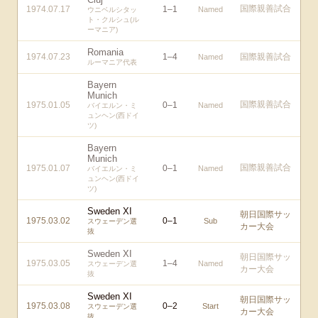
国際親善試合
1974.07.17
1
–
1
Named
ウニベルシタッ
ト・クルシュ(ル
ーマニア)
Romania
1974.07.23
1
–
4
国際親善試合
Named
ルーマニア代表
Bayern
Munich
国際親善試合
1975.01.05
0
–
1
Named
バイエルン・ミ
ュンヘン(西ドイ
ツ)
Bayern
Munich
国際親善試合
1975.01.07
0
–
1
Named
バイエルン・ミ
ュンヘン(西ドイ
ツ)
Sweden XI
朝日国際サッ
1975.03.02
0
–
1
Sub
スウェーデン選
カー大会
抜
Sweden XI
朝日国際サッ
1975.03.05
1
–
4
Named
スウェーデン選
カー大会
抜
Sweden XI
朝日国際サッ
1975.03.08
0
–
2
Start
スウェーデン選
カー大会
抜