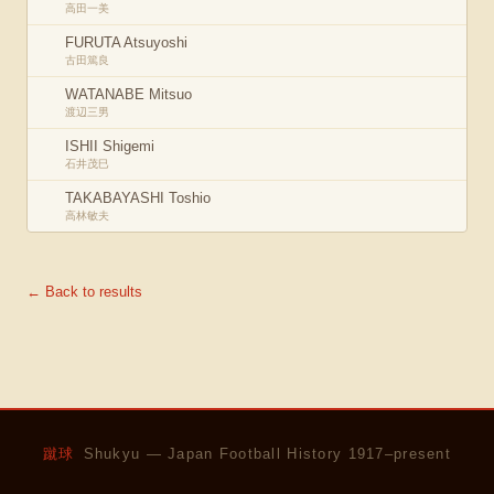
高田一美
FURUTA Atsuyoshi
古田篤良
WATANABE Mitsuo
渡辺三男
ISHII Shigemi
石井茂巳
TAKABAYASHI Toshio
高林敏夫
← Back to results
蹴球
Shukyu — Japan Football History 1917–present