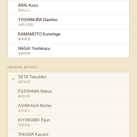
ARAI Kozo
荒井公三
YOSHIMURA Daishiro
吉村大志郎
KAMAMOTO Kunishige
釜本邦茂
NAGAI Yoshikazu
永井良和
UNUSED BENCH
SETA Tatsuhiko
GK
瀬田龍彦
FUJISHIMA Nobuo
藤島信雄
ASHIKAGA Michio
足利道夫
KIYOKUMO Eijun
清雲栄純
TAKADA Kazumi