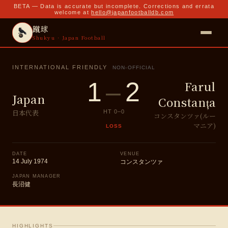
BETA — Data is accurate but incomplete. Corrections and errata
welcome at
hello@japanfootballdb.com
蹴球
Shukyu · Japan Football
INTERNATIONAL FRIENDLY
NON-OFFICIAL
1
–
2
Farul
Japan
Constanța
日本代表
HT
0
–
0
コンスタンツァ(ルー
マニア)
LOSS
DATE
VENUE
14 July 1974
コンスタンツァ
JAPAN MANAGER
長沼健
HIGHLIGHTS