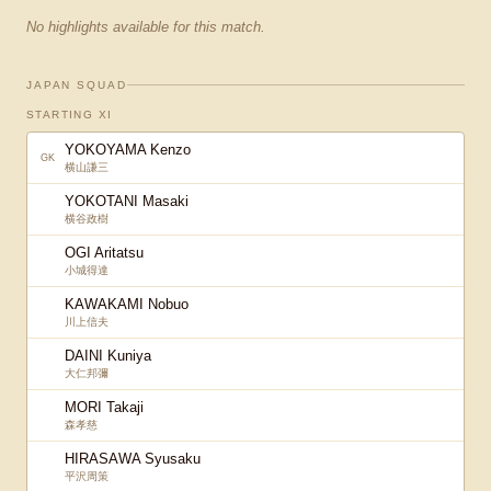
No highlights available for this match.
JAPAN SQUAD
STARTING XI
YOKOYAMA Kenzo
GK
横山謙三
YOKOTANI Masaki
横谷政樹
OGI Aritatsu
小城得達
KAWAKAMI Nobuo
川上信夫
DAINI Kuniya
大仁邦彌
MORI Takaji
森孝慈
HIRASAWA Syusaku
平沢周策