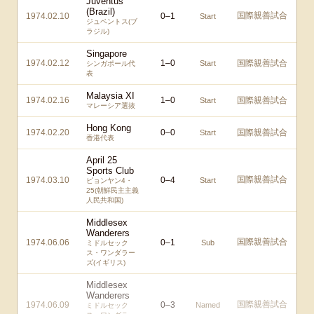
Juventus
(Brazil)
国際親善試合
1974.02.10
0
–
1
Start
ジュベントス(ブ
ラジル)
Singapore
1974.02.12
1
–
0
国際親善試合
Start
シンガポール代
表
Malaysia XI
1974.02.16
1
–
0
国際親善試合
Start
マレーシア選抜
Hong Kong
1974.02.20
0
–
0
国際親善試合
Start
香港代表
April 25
Sports Club
国際親善試合
1974.03.10
0
–
4
Start
ピョンヤン4・
25(朝鮮民主主義
人民共和国)
Middlesex
Wanderers
国際親善試合
1974.06.06
0
–
1
Sub
ミドルセック
ス・ワンダラー
ズ(イギリス)
Middlesex
Wanderers
国際親善試合
1974.06.09
0
–
3
Named
ミドルセック