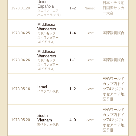
Unión
日本・チリ朝
Española
日国際サッカ
1973.01.20
1
–
2
Named
ウニオン・エス
ー大会
パニョーラ(チリ)
Middlesex
Wanderers
国際親善試合
1973.04.25
1
–
4
Start
ミドルセック
ス・ワンダラー
ズ(イギリス)
Middlesex
Wanderers
国際親善試合
1973.04.26
1
–
1
Start
ミドルセック
ス・ワンダラー
ズ(イギリス)
FIFAワールド
カップ西ドイ
Israel
1973.05.16
1
–
2
ツ'74アジア/
Start
イスラエル代表
オセアニア地
区予選
FIFAワールド
カップ西ドイ
South
1973.05.20
Vietnam
4
–
0
ツ'74アジア/
Start
南ベトナム代表
オセアニア地
区予選