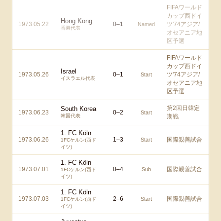
FIFAワールド
カップ西ドイ
Hong Kong
1973.05.22
0
–
1
ツ'74アジア/
Named
香港代表
オセアニア地
区予選
FIFAワールド
カップ西ドイ
Israel
1973.05.26
0
–
1
ツ'74アジア/
Start
イスラエル代表
オセアニア地
区予選
第2回日韓定
South Korea
1973.06.23
0
–
2
Start
韓国代表
期戦
1. FC Köln
1973.06.26
1
–
3
国際親善試合
Start
1FCケルン(西ド
イツ)
1. FC Köln
1973.07.01
0
–
4
国際親善試合
Sub
1FCケルン(西ド
イツ)
1. FC Köln
1973.07.03
2
–
6
国際親善試合
Start
1FCケルン(西ド
イツ)