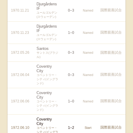
Djurgårdens
IF
国際親善試合
1970.11.21
0
–
3
Named
ユールゴルデン
(スウェーデン)
Djurgårdens
IF
国際親善試合
1970.11.23
1
–
0
Named
ユールゴルデン
(スウェーデン)
Santos
1972.05.26
0
–
3
国際親善試合
Named
サントス(ブラジ
ル)
Coventry
City
国際親善試合
1972.06.04
0
–
3
Named
コベントリー・
シティ(イングラ
ンド)
Coventry
City
国際親善試合
1972.06.06
1
–
0
Named
コベントリー・
シティ(イングラ
ンド)
Coventry
City
国際親善試合
1972.06.10
1
–
2
Start
コベントリー・
シティ(イングラ