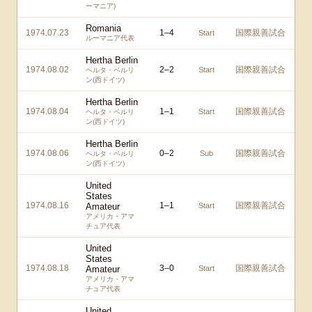
ーマニア)
Romania
1974.07.23
1
–
4
国際親善試合
Start
ルーマニア代表
Hertha Berlin
1974.08.02
2
–
2
国際親善試合
Start
ヘルタ・ベルリ
ン(西ドイツ)
Hertha Berlin
1974.08.04
1
–
1
国際親善試合
Start
ヘルタ・ベルリ
ン(西ドイツ)
Hertha Berlin
1974.08.06
0
–
2
国際親善試合
Sub
ヘルタ・ベルリ
ン(西ドイツ)
United
States
1974.08.16
1
–
1
国際親善試合
Amateur
Start
アメリカ・アマ
チュア代表
United
States
1974.08.18
3
–
0
国際親善試合
Amateur
Start
アメリカ・アマ
チュア代表
United