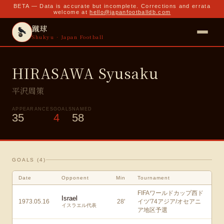
BETA — Data is accurate but incomplete. Corrections and errata
welcome at
hello@japanfootballdb.com
蹴球
Shukyu · Japan Football
HIRASAWA Syusaku
平沢周策
APPEARANCES
GOALS
NAMED
35
4
58
GOALS (
4
)
Date
Opponent
Min
Tournament
FIFAワールドカップ西ド
Israel
1973.05.16
28
'
イツ'74アジア/オセアニ
イスラエル代表
ア地区予選