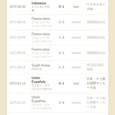
Indonesia
ペスタスカン
1972.08.06
0
–
1
Start
インドネシア代
大会
表
Ferencváros
1972.09.03
2
–
2
国際親善試合
Named
フェレンツバロ
シュ(ハンガリー)
Ferencváros
1972.09.06
1
–
3
国際親善試合
Named
フェレンツバロ
シュ(ハンガリー)
Ferencváros
1972.09.10
3
–
1
国際親善試合
Named
フェレンツバロ
シュ(ハンガリー)
第1回日韓定
South Korea
1972.09.14
2
–
2
Named
韓国代表
期戦
Unión
日本・チリ朝
Española
日国際サッカ
1973.01.13
0
–
1
Start
ウニオン・エス
ー大会
パニョーラ(チリ)
Unión
日本・チリ朝
Española
日国際サッカ
1973.01.15
2
–
4
Named
ウニオン・エス
ー大会
パニョーラ(チリ)