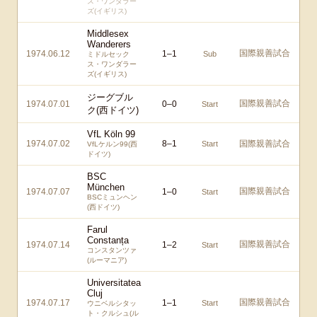
ス・ワンダラー
ズ(イギリス)
Middlesex
Wanderers
国際親善試合
1974.06.12
1
–
1
Sub
ミドルセック
ス・ワンダラー
ズ(イギリス)
ジーグブル
国際親善試合
1974.07.01
0
–
0
Start
ク(西ドイツ)
VfL Köln 99
1974.07.02
8
–
1
国際親善試合
Start
VfLケルン99(西
ドイツ)
BSC
München
国際親善試合
1974.07.07
1
–
0
Start
BSCミュンヘン
(西ドイツ)
Farul
Constanța
国際親善試合
1974.07.14
1
–
2
Start
コンスタンツァ
(ルーマニア)
Universitatea
Cluj
国際親善試合
1974.07.17
1
–
1
Start
ウニベルシタッ
ト・クルシュ(ル