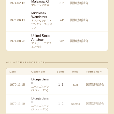
Malaysia XI
1974.02.16
31
'
国際親善試合
マレーシア選抜
Middlesex
Wanderers
国際親善試合
1974.06.12
74
'
ミドルセックス・
ワンダラーズ(イギ
リス)
United States
Amateur
国際親善試合
1974.08.20
28
'
アメリカ・アマチ
ュア代表
ALL APPEARANCES (
58
)
Date
Opponent
Score
Role
Tournament
Djurgårdens
IF
国際親善試合
1970.11.15
1
–
6
Sub
ユールゴルデン
(スウェーデン)
Djurgårdens
IF
国際親善試合
1970.11.19
1
–
2
Named
ユールゴルデン
(スウェーデン)