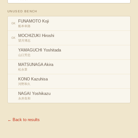
UNUSED BENCH
FUNAMOTO Koji
GK
船本幸路
MOCHIZUKI Hiroshi
GK
望月博志
YAMAGUCHI Yoshitada
山口芳忠
MATSUNAGA Akira
松永章
KONO Kazuhisa
河野和久
NAGAI Yoshikazu
永井良和
← Back to results