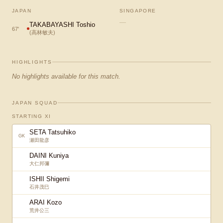
JAPAN
SINGAPORE
—
TAKABAYASHI Toshio
67
'
(
高林敏夫
)
HIGHLIGHTS
No highlights available for this match.
JAPAN SQUAD
STARTING XI
SETA Tatsuhiko
GK
瀬田龍彦
DAINI Kuniya
大仁邦彌
ISHII Shigemi
石井茂巳
ARAI Kozo
荒井公三