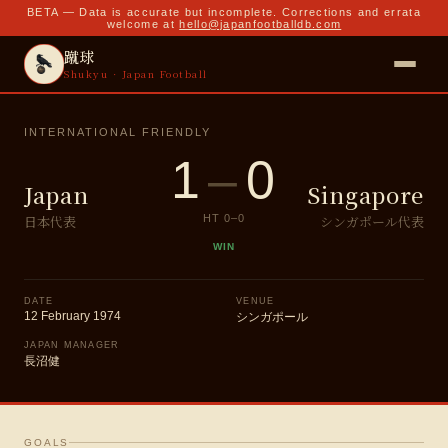
BETA — Data is accurate but incomplete. Corrections and errata
welcome at
hello@japanfootballdb.com
蹴球
Shukyu · Japan Football
INTERNATIONAL FRIENDLY
1
–
0
Japan
Singapore
日本代表
シンガポール代表
HT
0
–
0
WIN
DATE
VENUE
12 February 1974
シンガポール
JAPAN MANAGER
長沼健
GOALS