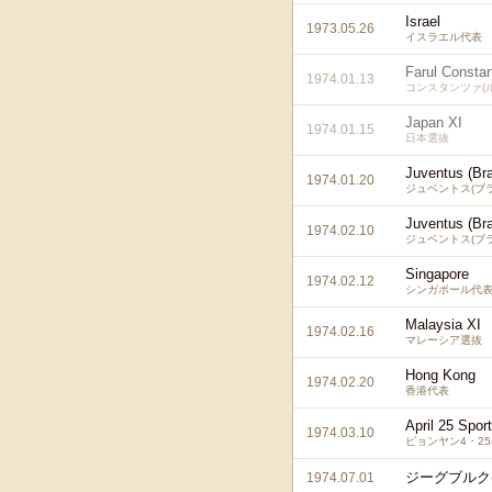
Israel
1973.05.26
イスラエル代表
Farul Consta
1974.01.13
コンスタンツァ(
Japan XI
1974.01.15
日本選抜
Juventus (Bra
1974.01.20
ジュベントス(ブ
Juventus (Bra
1974.02.10
ジュベントス(ブ
Singapore
1974.02.12
シンガポール代
Malaysia XI
1974.02.16
マレーシア選抜
Hong Kong
1974.02.20
香港代表
April 25 Spor
1974.03.10
ピョンヤン4・2
ジーグブルク
1974.07.01