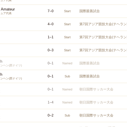
チュア代表
s Amateur
7
–
0
国際親善試合
Start
チュア代表
4
–
0
第7回アジア競技大会(テヘラン
Start
1
–
1
第7回アジア競技大会(テヘラン
Start
0
–
3
第7回アジア競技大会(テヘラン
Start
ch
0
–
1
国際親善試合
Named
ンヘン(西ドイツ)
ch
0
–
1
国際親善試合
Sub
ンヘン(西ドイツ)
0
–
1
朝日国際サッカー大会
Named
抜
1
–
4
朝日国際サッカー大会
Named
抜
0
–
2
朝日国際サッカー大会
Sub
抜