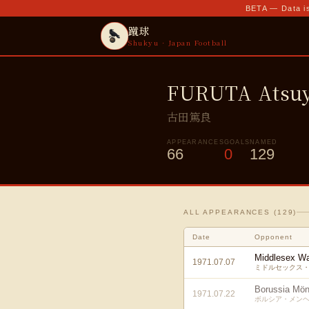
BETA — Data is
蹴球
Shukyu · Japan Football
FURUTA Atsuy
古田篤良
APPEARANCES
GOALS
NAMED
66
0
129
ALL APPEARANCES (
129
)
Date
Opponent
Middlesex Wa
1971.07.07
ミドルセックス・
Borussia Mö
1971.07.22
ボルシア・メンヘ