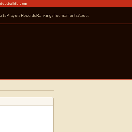
nfootballdb.com
ults
Players
Records
Rankings
Tournaments
About