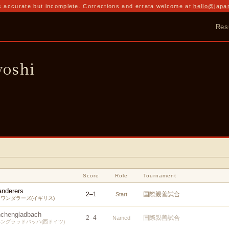
 accurate but incomplete. Corrections and errata welcome at
hello@japa
Res
oshi
Score
Role
Tournament
nderers
2
–
1
国際親善試合
Start
ワンダラーズ(イギリス)
nchengladbach
2
–
4
国際親善試合
Named
ングラッドバッハ(西ドイツ)