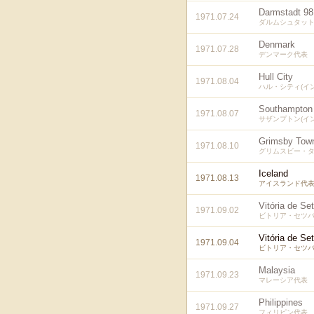
Darmstadt 98
1971.07.24
ダルムシュタット9
Denmark
1971.07.28
デンマーク代表
Hull City
1971.08.04
ハル・シティ(イ
Southampton
1971.08.07
サザンプトン(イ
Grimsby Tow
1971.08.10
グリムスビー・タ
Iceland
1971.08.13
アイスランド代
Vitória de Se
1971.09.02
ビトリア・セツバ
Vitória de Se
1971.09.04
ビトリア・セツバ
Malaysia
1971.09.23
マレーシア代表
Philippines
1971.09.27
フィリピン代表