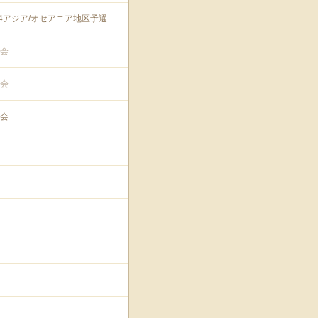
74アジア/オセアニア地区予選
会
会
会