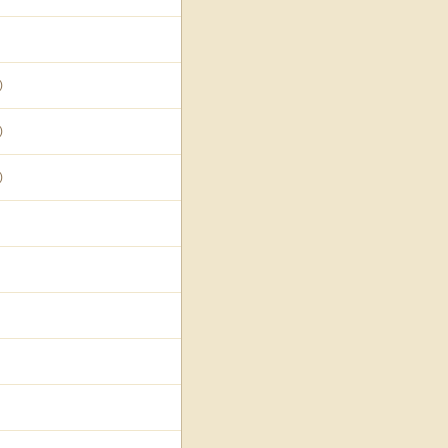
)
)
)