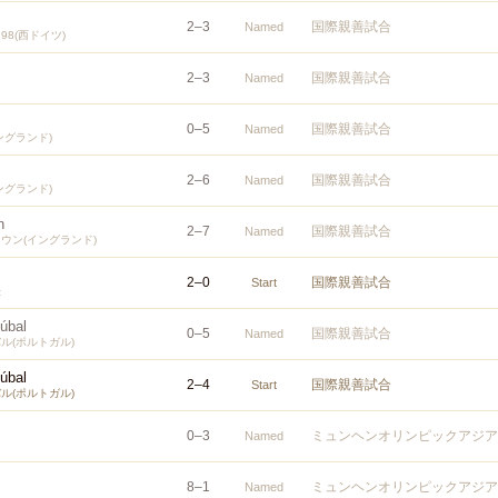
2
–
3
国際親善試合
Named
8(西ドイツ)
2
–
3
国際親善試合
Named
0
–
5
国際親善試合
Named
ングランド)
2
–
6
国際親善試合
Named
ングランド)
n
2
–
7
国際親善試合
Named
ウン(イングランド)
2
–
0
国際親善試合
Start
表
túbal
0
–
5
国際親善試合
Named
ル(ポルトガル)
túbal
2
–
4
国際親善試合
Start
ル(ポルトガル)
0
–
3
ミュンヘンオリンピックアジア
Named
8
–
1
ミュンヘンオリンピックアジア
Named