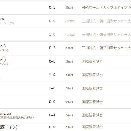
0
–
1
FIFAワールドカップ西ドイツ'
Start
nța
0
–
0
三国対抗・朝日国際サッカー大
Named
ルーマニア)
1
–
0
三国対抗・朝日国際サッカー大
Named
zil)
0
–
2
三国対抗・朝日国際サッカー大
Start
ラジル)
zil)
0
–
1
国際親善試合
Start
ラジル)
1
–
0
国際親善試合
Start
表
1
–
0
国際親善試合
Start
0
–
0
国際親善試合
Start
ts Club
0
–
4
国際親善試合
Start
5(朝鮮民主主義人民共和国)
(西ドイツ)
国際親善試合
0
–
0
Start