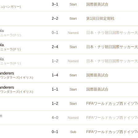
3
–
1
国際親善試合
Start
ュ(ハンガリー)
2
–
2
第1回日韓定期戦
Start
la
0
–
1
日本・チリ朝日国際サッカー大
Named
ニョーラ(チリ)
la
2
–
4
日本・チリ朝日国際サッカー大
Start
ニョーラ(チリ)
la
1
–
2
日本・チリ朝日国際サッカー大
Named
ニョーラ(チリ)
nderers
1
–
4
国際親善試合
Start
ワンダラーズ(イギリス)
nderers
1
–
1
国際親善試合
Start
ワンダラーズ(イギリス)
1
–
2
FIFAワールドカップ西ドイツ'
Start
am
4
–
0
FIFAワールドカップ西ドイツ'
Named
0
–
1
FIFAワールドカップ西ドイツ'
Sub