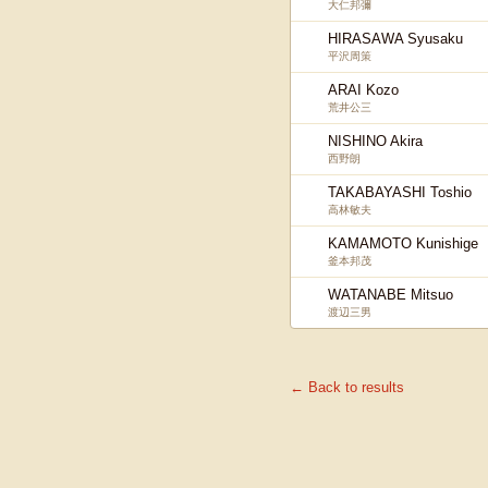
大仁邦彌
HIRASAWA Syusaku
平沢周策
ARAI Kozo
荒井公三
NISHINO Akira
西野朗
TAKABAYASHI Toshio
高林敏夫
KAMAMOTO Kunishige
釜本邦茂
WATANABE Mitsuo
渡辺三男
← Back to results