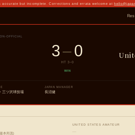
 accurate but incomplete. Corrections and errata welcome at
hello@japa
Res
ON-OFFICIAL
3
–
0
Unit
HT
3
–
0
WIN
UE
JAPAN MANAGER
・三ツ沢球技場
長沼健
UNITED STATES AMATEUR
—
釜本邦茂
)