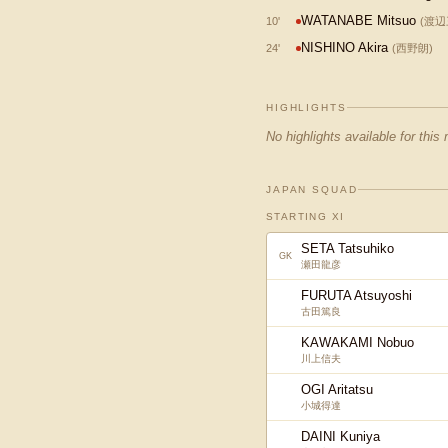
WATANABE Mitsuo
10
'
(
渡辺
NISHINO Akira
24
'
(
西野朗
)
HIGHLIGHTS
No highlights available for this
JAPAN SQUAD
STARTING XI
SETA Tatsuhiko
GK
瀬田龍彦
FURUTA Atsuyoshi
古田篤良
KAWAKAMI Nobuo
川上信夫
OGI Aritatsu
小城得達
DAINI Kuniya