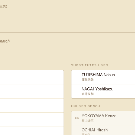
三男
)
 match.
SUBSTITUTES USED
FUJISHIMA Nobuo
藤島信雄
NAGAI Yoshikazu
永井良和
UNUSED BENCH
YOKOYAMA Kenzo
GK
横山謙三
OCHIAI Hiroshi
落合弘