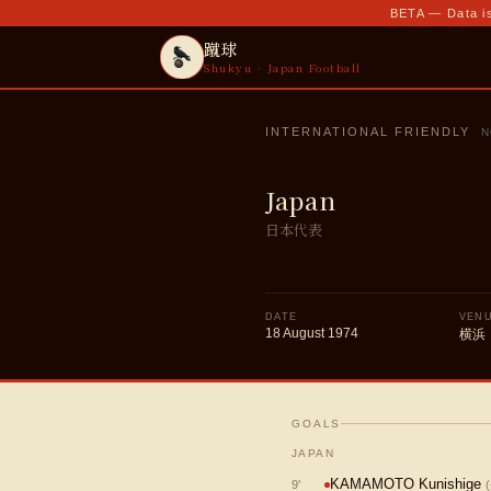
BETA — Data is
蹴球
Shukyu · Japan Football
INTERNATIONAL FRIENDLY
N
Japan
日本代表
DATE
VEN
18 August 1974
横浜
GOALS
JAPAN
KAMAMOTO Kunishige
9
'
(