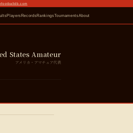
nfootballdb.com
ults
Players
Records
Rankings
Tournaments
About
ed States Amateur
アメリカ・アマチュア代表