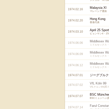
Malaysia XI
1974.02.16
マレーシア選抜
Hong Kong
1974.02.20
香港代表
April 25 Spor
1974.03.10
ピョンヤン4・2
Middlesex Wa
1974.06.06
ミドルセックス・
Middlesex Wa
1974.06.09
ミドルセックス・
Middlesex Wa
1974.06.12
ミドルセックス・
ジーグブルク
1974.07.01
VfL Köln 99
1974.07.02
VfLケルン99(西
BSC Münche
1974.07.07
BSCミュンヘン(
Farul Consta
1974.07.14