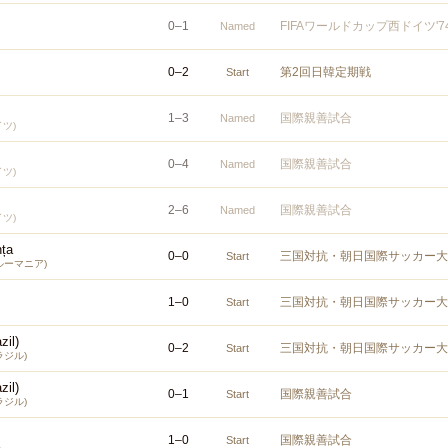
0
–
1
FIFAワールドカップ西ドイツ'
Named
0
–
2
第2回日韓定期戦
Start
1
–
3
国際親善試合
Named
イツ)
0
–
4
国際親善試合
Named
イツ)
2
–
6
国際親善試合
Named
イツ)
nța
0
–
0
三国対抗・朝日国際サッカー大
Start
ルーマニア)
1
–
0
三国対抗・朝日国際サッカー大
Start
zil)
0
–
2
三国対抗・朝日国際サッカー大
Start
ラジル)
zil)
0
–
1
国際親善試合
Start
ラジル)
1
–
0
国際親善試合
Start
表