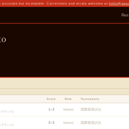
 accurate but incomplete. Corrections and errata welcome at
hello@japa
Res
ko
Score
Role
Tournament
1
–
3
国際親善試合
Named
ングランド)
3
–
3
国際親善試合
Named
ングランド)