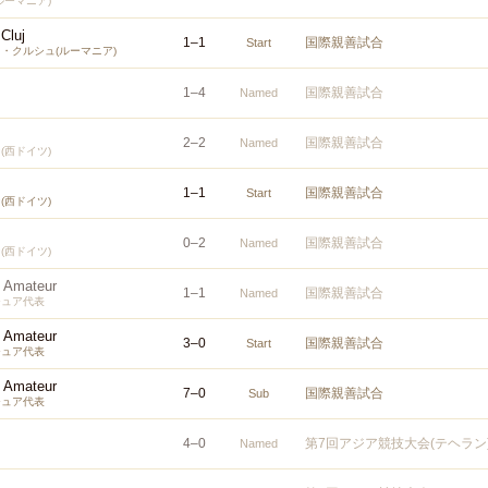
ルーマニア)
 Cluj
1
–
1
国際親善試合
Start
・クルシュ(ルーマニア)
1
–
4
国際親善試合
Named
2
–
2
国際親善試合
Named
(西ドイツ)
1
–
1
国際親善試合
Start
(西ドイツ)
0
–
2
国際親善試合
Named
(西ドイツ)
s Amateur
1
–
1
国際親善試合
Named
チュア代表
s Amateur
3
–
0
国際親善試合
Start
チュア代表
s Amateur
7
–
0
国際親善試合
Sub
チュア代表
4
–
0
第7回アジア競技大会(テヘラン
Named