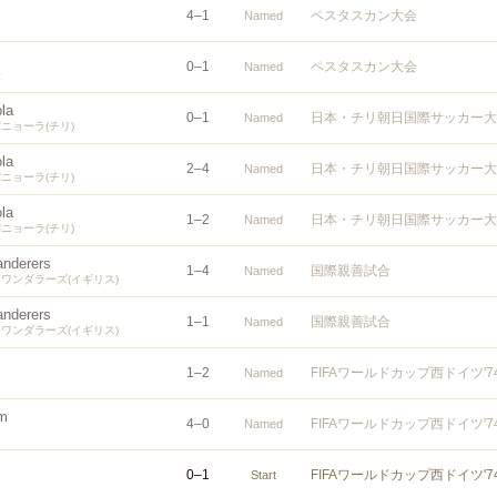
4
–
1
ペスタスカン大会
Named
0
–
1
ペスタスカン大会
Named
表
la
0
–
1
日本・チリ朝日国際サッカー大
Named
ニョーラ(チリ)
la
2
–
4
日本・チリ朝日国際サッカー大
Named
ニョーラ(チリ)
la
1
–
2
日本・チリ朝日国際サッカー大
Named
ニョーラ(チリ)
nderers
1
–
4
国際親善試合
Named
ワンダラーズ(イギリス)
nderers
1
–
1
国際親善試合
Named
ワンダラーズ(イギリス)
1
–
2
FIFAワールドカップ西ドイツ'
Named
am
4
–
0
FIFAワールドカップ西ドイツ'
Named
0
–
1
FIFAワールドカップ西ドイツ'
Start