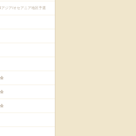
74アジア/オセアニア地区予選
会
会
会