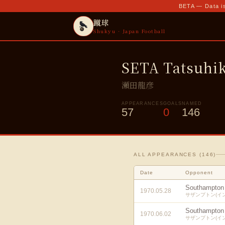
BETA — Data is
蹴球
Shukyu · Japan Football
SETA Tatsuhi
瀬田龍彦
APPEARANCES
GOALS
NAMED
57
0
146
ALL APPEARANCES (
146
)
Date
Opponent
Southampton
1970.05.28
サザンプトン(イ
Southampton
1970.06.02
サザンプトン(イ