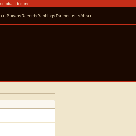
nfootballdb.com
ults
Players
Records
Rankings
Tournaments
About