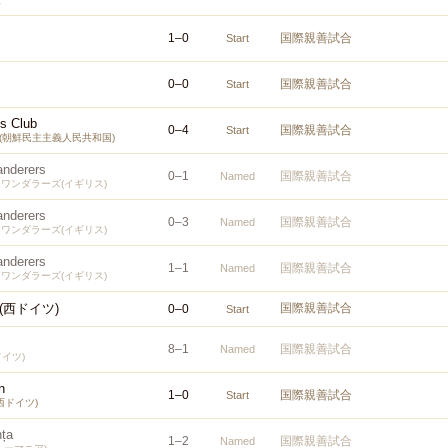
1
–
0
国際親善試合
Start
0
–
0
国際親善試合
Start
ts Club
0
–
4
国際親善試合
Start
5(朝鮮民主主義人民共和国)
nderers
0
–
1
国際親善試合
Named
ワンダラーズ(イギリス)
nderers
0
–
3
国際親善試合
Named
ワンダラーズ(イギリス)
nderers
1
–
1
国際親善試合
Named
ワンダラーズ(イギリス)
(西ドイツ)
国際親善試合
0
–
0
Start
8
–
1
国際親善試合
Named
ドイツ)
n
1
–
0
国際親善試合
Start
西ドイツ)
nța
1
–
2
国際親善試合
Named