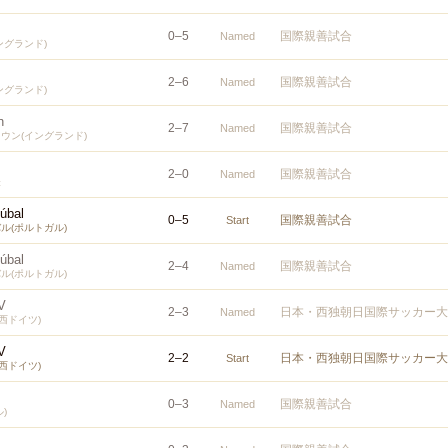
0
–
5
国際親善試合
Named
ングランド)
2
–
6
国際親善試合
Named
ングランド)
n
2
–
7
国際親善試合
Named
ウン(イングランド)
2
–
0
国際親善試合
Named
表
túbal
0
–
5
国際親善試合
Start
ル(ポルトガル)
túbal
2
–
4
国際親善試合
Named
ル(ポルトガル)
V
2
–
3
日本・西独朝日国際サッカー大
Named
西ドイツ)
V
2
–
2
日本・西独朝日国際サッカー大
Start
西ドイツ)
0
–
3
国際親善試合
Named
)