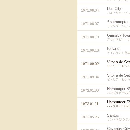
Hull City
1971.08.04
ハル・シティ(イ
Southampton
1971.08.07
サザンプトン(イ
Grimsby Tow
1971.08.10
グリムスビー・タ
Iceland
1971.08.13
アイスランド代
Vitória de Se
1971.09.02
ビトリア・セツバ
Vitória de Se
1971.09.04
ビトリア・セツバ
Hamburger S
1972.01.09
ハンブルガーSV(
Hamburger S
1972.01.11
ハンブルガーSV(
Santos
1972.05.26
サントス(ブラジル
Coventry City