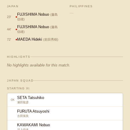
JAPAN
PHILIPPINES
—
FUJISHIMA Nobuo
(
藤島
23
'
信雄
)
FUJISHIMA Nobuo
(
藤島
44
'
信雄
)
MAEDA Hideki
72
'
(
前田秀樹
)
HIGHLIGHTS
No highlights available for this match.
JAPAN SQUAD
STARTING XI
SETA Tatsuhiko
GK
瀬田龍彦
FURUTA Atsuyoshi
古田篤良
KAWAKAMI Nobuo
川上信夫