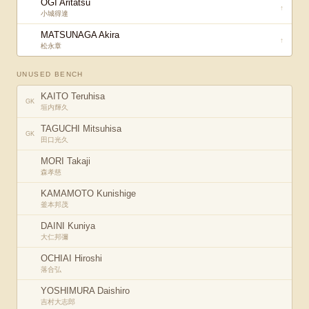
OGI Aritatsu
↑
小城得達
MATSUNAGA Akira
↑
松永章
UNUSED BENCH
KAITO Teruhisa
GK
垣内輝久
TAGUCHI Mitsuhisa
GK
田口光久
MORI Takaji
森孝慈
KAMAMOTO Kunishige
釜本邦茂
DAINI Kuniya
大仁邦彌
OCHIAI Hiroshi
落合弘
YOSHIMURA Daishiro
吉村大志郎