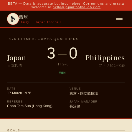
BETA — Data is accurate but incomplete. Corrections and errata
welcome at
hello@japanfootballdb.com
蹴球
Shukyu · Japan Football
1976 OLYMPIC GAMES QUALIFIERS
3
–
0
Japan
Philippines
日本代表
フィリピン代表
HT
2
–
0
WIN
DATE
VENUE
17 March 1976
東京・国立競技場
REFEREE
JAPAN MANAGER
Chan Tam Sun (Hong Kong)
長沼健
GOALS