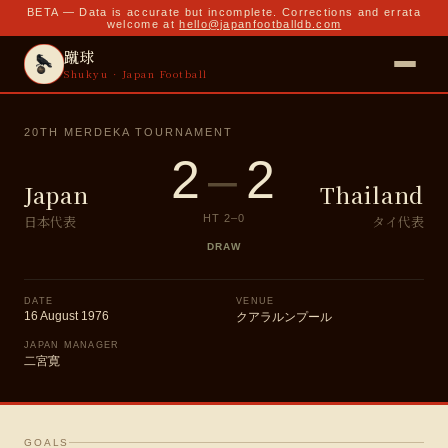
BETA — Data is accurate but incomplete. Corrections and errata
welcome at
hello@japanfootballdb.com
蹴球
Shukyu · Japan Football
20TH MERDEKA TOURNAMENT
2
–
2
Japan
Thailand
日本代表
タイ代表
HT
2
–
0
DRAW
DATE
VENUE
16 August 1976
クアラルンプール
JAPAN MANAGER
二宮寛
GOALS