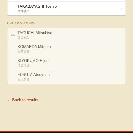
TAKABAYASHI Toshio
↑
高林敏夫
UNUSED BENCH
TAGUCHI Mitsuhisa
GK
田口光久
KOMAEDA Mitsuru
古前田充
KIYOKUMO Eijun
清雲栄純
FURUTA Atsuyoshi
古田篤良
← Back to results