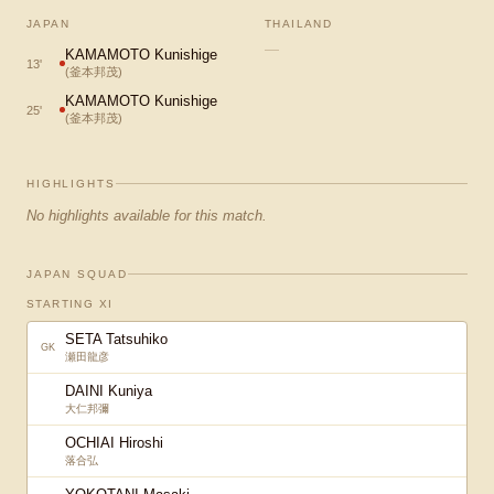
JAPAN
THAILAND
—
KAMAMOTO Kunishige
13
'
(
釜本邦茂
)
KAMAMOTO Kunishige
25
'
(
釜本邦茂
)
HIGHLIGHTS
No highlights available for this match.
JAPAN SQUAD
STARTING XI
SETA Tatsuhiko
GK
瀬田龍彦
DAINI Kuniya
大仁邦彌
OCHIAI Hiroshi
落合弘