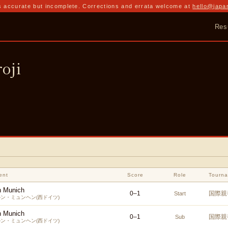
 accurate but incomplete. Corrections and errata welcome at
hello@japa
Res
oji
ent
Score
Role
Tourn
n Munich
0
–
1
国際親
Start
ン・ミュンヘン(西ドイツ)
n Munich
0
–
1
国際親
Sub
ン・ミュンヘン(西ドイツ)