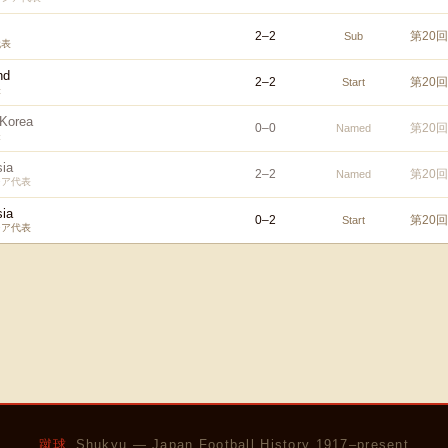
2
–
2
第20
Sub
代表
nd
2
–
2
第20
Start
表
 Korea
0
–
0
第20
Named
表
ia
2
–
2
第20
Named
シア代表
ia
0
–
2
第20
Start
シア代表
蹴球
Shukyu — Japan Football History 1917–present