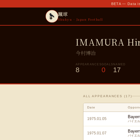
BETA — Data is
蹴球
Shukyu · Japan Football
IMAMURA Hir
今村博治
APPEARANCES
GOALS
NAMED
8
0
17
ALL APPEARANCES (
17
)
Date
Oppon
Bayer
1975.01.05
バイエル
Bayer
1975.01.07
バイエル