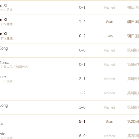
n XI
0
–
1
朝日国
Named
ーデン選抜
n XI
1
–
4
朝日国
Start
ーデン選抜
n XI
0
–
2
朝日国
Sub
ーデン選抜
Kong
0
–
0
第6回
Named
表
Korea
0
–
1
第6回
Named
主主義人民共和国代表
ore
2
–
1
第6回
Named
ポール代表
1
–
2
第6回
Named
表
Kong
1
–
0
第6回
Named
表
5
–
1
第20
Start
代表
sia
6
–
0
第20
Named
ネシア代表