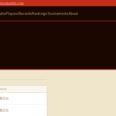
nfootballdb.com
ults
Players
Records
Rankings
Tournaments
About
ament
善試合
善試合