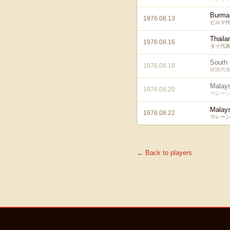
Burma
1976.08.13
ビルマ
Thaila
1976.08.16
タイ代
South
1976.08.18
韓国代
Malays
1976.08.20
マレー
Malays
1976.08.22
マレー
← Back to players