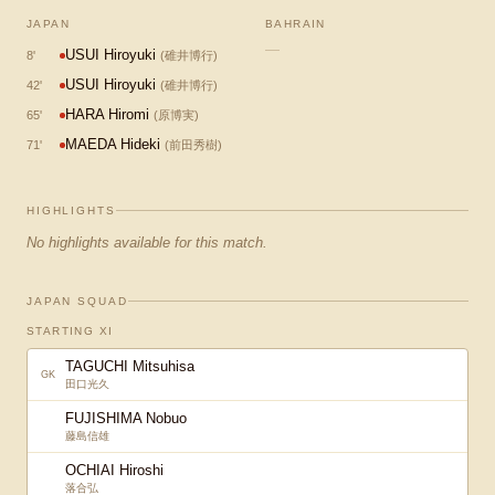
JAPAN
BAHRAIN
—
USUI Hiroyuki
8
'
(
碓井博行
)
USUI Hiroyuki
42
'
(
碓井博行
)
HARA Hiromi
65
'
(
原博実
)
MAEDA Hideki
71
'
(
前田秀樹
)
HIGHLIGHTS
No highlights available for this match.
JAPAN SQUAD
STARTING XI
TAGUCHI Mitsuhisa
GK
田口光久
FUJISHIMA Nobuo
藤島信雄
OCHIAI Hiroshi
落合弘