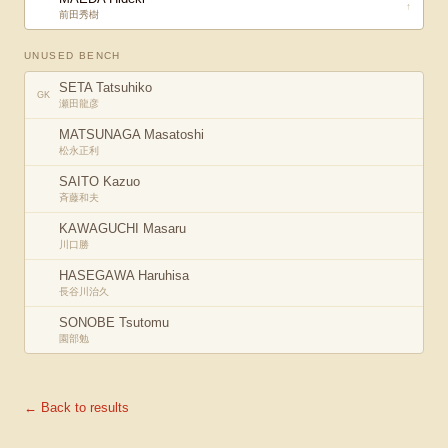
↑
前田秀樹
UNUSED BENCH
SETA Tatsuhiko
GK
瀬田龍彦
MATSUNAGA Masatoshi
松永正利
SAITO Kazuo
斉藤和夫
KAWAGUCHI Masaru
川口勝
HASEGAWA Haruhisa
長谷川治久
SONOBE Tsutomu
園部勉
← Back to results