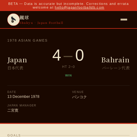
BETA — Data is accurate but incomplete. Corrections and errata
welcome at
hello@japanfootballdb.com
蹴球
Shukyu · Japan Football
1978 ASIAN GAMES
4
–
0
Japan
Bahrain
日本代表
バーレーン代表
HT
2
–
0
WIN
DATE
VENUE
13 December 1978
バンコク
JAPAN MANAGER
二宮寛
GOALS