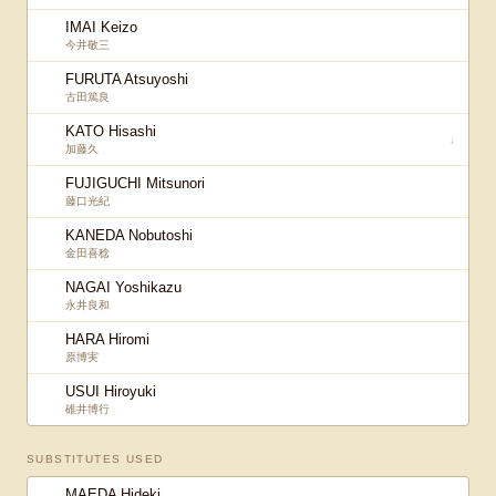
IMAI Keizo
今井敬三
FURUTA Atsuyoshi
古田篤良
KATO Hisashi
↓
加藤久
FUJIGUCHI Mitsunori
藤口光紀
KANEDA Nobutoshi
金田喜稔
NAGAI Yoshikazu
永井良和
HARA Hiromi
原博実
USUI Hiroyuki
碓井博行
SUBSTITUTES USED
MAEDA Hideki