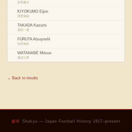
足利道夫
KIYOKUMO Eijun
清雲栄純
TAKADA Kazumi
高田一美
FURUTA Atsuyoshi
古田篤良
WATANABE Mitsuo
渡辺三男
← Back to results
蹴球
Shukyu — Japan Football History 1917–present