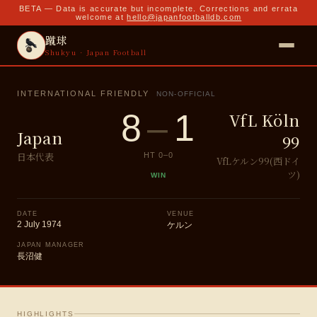
BETA — Data is accurate but incomplete. Corrections and errata
welcome at
hello@japanfootballdb.com
蹴球
Shukyu · Japan Football
INTERNATIONAL FRIENDLY
NON-OFFICIAL
8
–
1
VfL Köln
Japan
99
日本代表
HT
0
–
0
VfLケルン99(西ドイ
ツ)
WIN
DATE
VENUE
2 July 1974
ケルン
JAPAN MANAGER
長沼健
HIGHLIGHTS