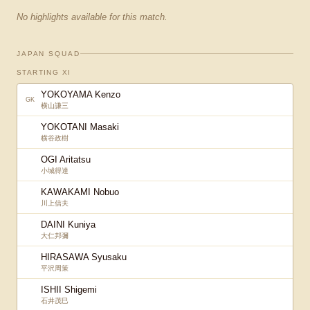
No highlights available for this match.
JAPAN SQUAD
STARTING XI
YOKOYAMA Kenzo
GK
横山謙三
YOKOTANI Masaki
横谷政樹
OGI Aritatsu
小城得達
KAWAKAMI Nobuo
川上信夫
DAINI Kuniya
大仁邦彌
HIRASAWA Syusaku
平沢周策
ISHII Shigemi
石井茂巳