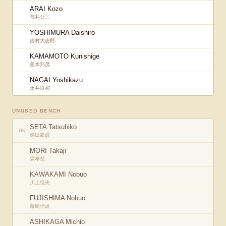
ARAI Kozo
荒井公三
YOSHIMURA Daishiro
吉村大志郎
KAMAMOTO Kunishige
釜本邦茂
NAGAI Yoshikazu
永井良和
UNUSED BENCH
SETA Tatsuhiko
GK
瀬田龍彦
MORI Takaji
森孝慈
KAWAKAMI Nobuo
川上信夫
FUJISHIMA Nobuo
藤島信雄
ASHIKAGA Michio