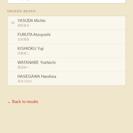
UNUSED BENCH
YASUDA Michio
GK
保田道夫
FURUTA Atsuyoshi
古田篤良
KISHIOKU Yuji
岸奥裕二
WATANABE Yoshiichi
渡辺由一
HASEGAWA Haruhisa
長谷川治久
← Back to results