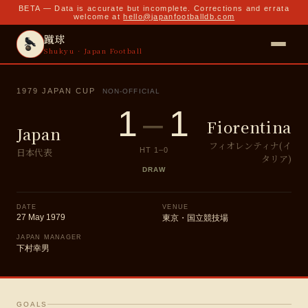
BETA — Data is accurate but incomplete. Corrections and errata
welcome at
hello@japanfootballdb.com
蹴球
Shukyu · Japan Football
1979 JAPAN CUP
NON-OFFICIAL
1
–
1
Fiorentina
Japan
フィオレンティナ(イ
日本代表
HT
1
–
0
タリア)
DRAW
DATE
VENUE
27 May 1979
東京・国立競技場
JAPAN MANAGER
下村幸男
GOALS