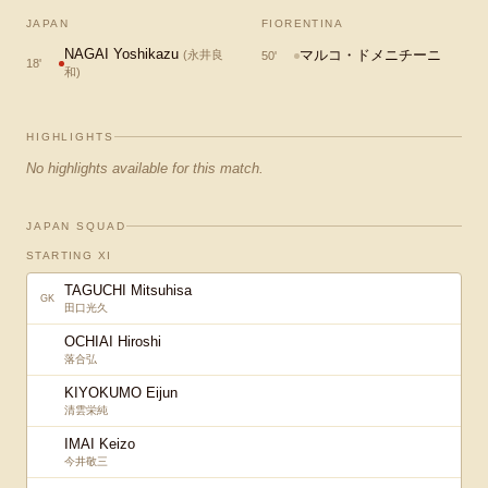
JAPAN
FIORENTINA
NAGAI Yoshikazu
マルコ・ドメニチーニ
(
永井良
50
'
18
'
和
)
HIGHLIGHTS
No highlights available for this match.
JAPAN SQUAD
STARTING XI
TAGUCHI Mitsuhisa
GK
田口光久
OCHIAI Hiroshi
落合弘
KIYOKUMO Eijun
清雲栄純
IMAI Keizo
今井敬三