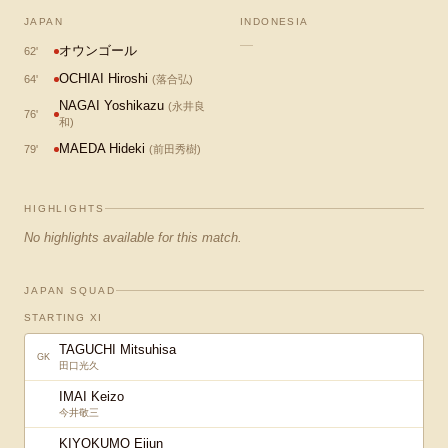
JAPAN
INDONESIA
—
オウンゴール
62
'
OCHIAI Hiroshi
64
'
(
落合弘
)
NAGAI Yoshikazu
(
永井良
76
'
和
)
MAEDA Hideki
79
'
(
前田秀樹
)
HIGHLIGHTS
No highlights available for this match.
JAPAN SQUAD
STARTING XI
TAGUCHI Mitsuhisa
GK
田口光久
IMAI Keizo
今井敬三
KIYOKUMO Eijun