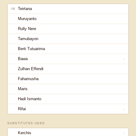
Teirtana
GK
Muruyanto
Rully Nere
Tamubayon
Berti Tutuarima
Bawa
↓
Zulhan Effendi
Fahamusha
Maris
Hadi Ismanto
Rifai
↓
SUBSTITUTES USED
Kerchis
↑