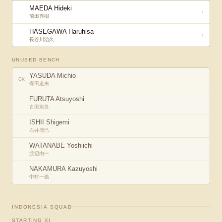
MAEDA Hideki
↑
前田秀樹
HASEGAWA Haruhisa
↑
長谷川治久
UNUSED BENCH
YASUDA Michio
GK
保田道夫
FURUTA Atsuyoshi
古田篤良
ISHII Shigemi
石井茂巳
WATANABE Yoshiichi
渡辺由一
NAKAMURA Kazuyoshi
中村一義
INDONESIA
SQUAD
STARTING XI