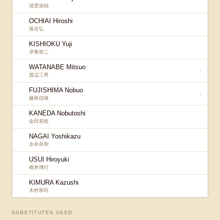
清雲栄純
OCHIAI Hiroshi
落合弘
KISHIOKU Yuji
岸奥裕二
WATANABE Mitsuo
↓
渡辺三男
FUJISHIMA Nobuo
↓
藤島信雄
KANEDA Nobutoshi
金田喜稔
NAGAI Yoshikazu
永井良和
USUI Hiroyuki
碓井博行
KIMURA Kazushi
木村和司
SUBSTITUTES USED