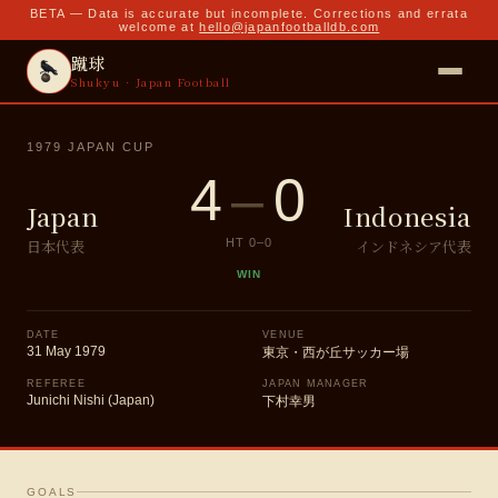
BETA — Data is accurate but incomplete. Corrections and errata
welcome at
hello@japanfootballdb.com
蹴球
Shukyu · Japan Football
1979 JAPAN CUP
4
–
0
Japan
Indonesia
日本代表
インドネシア代表
HT
0
–
0
WIN
DATE
VENUE
31 May 1979
東京・西が丘サッカー場
REFEREE
JAPAN MANAGER
Junichi Nishi (Japan)
下村幸男
GOALS