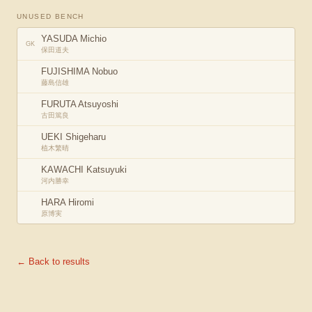
UNUSED BENCH
YASUDA Michio
GK
保田道夫
FUJISHIMA Nobuo
藤島信雄
FURUTA Atsuyoshi
古田篤良
UEKI Shigeharu
植木繁晴
KAWACHI Katsuyuki
河内勝幸
HARA Hiromi
原博実
← Back to results