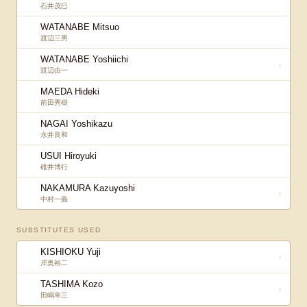
石井茂巳
WATANABE Mitsuo
渡辺三男
WATANABE Yoshiichi
↓
渡辺由一
MAEDA Hideki
前田秀樹
NAGAI Yoshikazu
永井良和
USUI Hiroyuki
碓井博行
NAKAMURA Kazuyoshi
↓
中村一義
SUBSTITUTES USED
KISHIOKU Yuji
↑
岸奥裕二
TASHIMA Kozo
↑
田嶋幸三