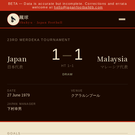
BETA — Data is accurate but incomplete. Corrections and errata
welcome at
hello@japanfootballdb.com
蹴球
Shukyu · Japan Football
23RD MERDEKA TOURNAMENT
1
–
1
Japan
Malaysia
日本代表
マレーシア代表
HT
1
–
1
DRAW
DATE
VENUE
27 June 1979
クアラルンプール
JAPAN MANAGER
下村幸男
GOALS