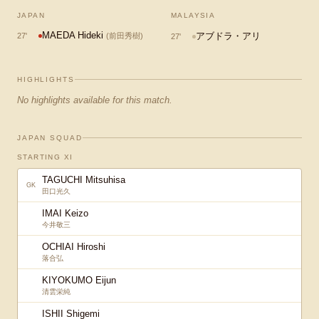
JAPAN
MALAYSIA
MAEDA Hideki
アブドラ・アリ
27
'
(
前田秀樹
)
27
'
HIGHLIGHTS
No highlights available for this match.
JAPAN SQUAD
STARTING XI
TAGUCHI Mitsuhisa
GK
田口光久
IMAI Keizo
今井敬三
OCHIAI Hiroshi
落合弘
KIYOKUMO Eijun
清雲栄純
ISHII Shigemi