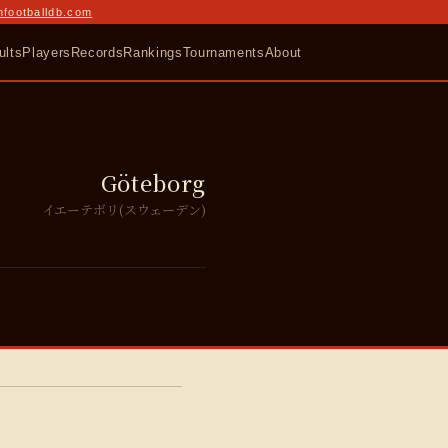
nfootballdb.com
ults
Players
Records
Rankings
Tournaments
About
Göteborg
イエーテボリ(スウェーデン)