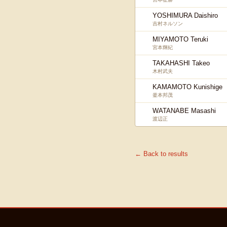
YOSHIMURA Daishiro
吉村ネルソン
MIYAMOTO Teruki
宮本輝紀
TAKAHASHI Takeo
木村武夫
KAMAMOTO Kunishige
釜本邦茂
WATANABE Masashi
渡辺正
← Back to results