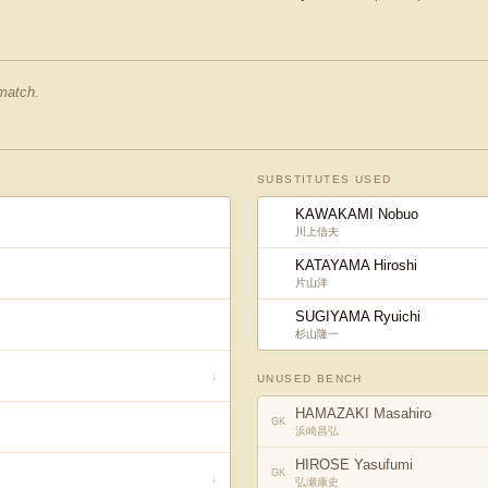
 match.
SUBSTITUTES USED
KAWAKAMI Nobuo
川上信夫
KATAYAMA Hiroshi
片山洋
SUGIYAMA Ryuichi
杉山隆一
↓
UNUSED BENCH
HAMAZAKI Masahiro
GK
浜崎昌弘
HIROSE Yasufumi
GK
↓
弘瀬康史