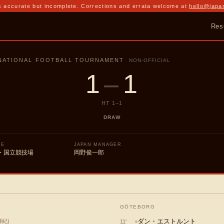
 accurate but incomplete. Corrections and errata welcome at
hello@japa
Res
RNATIONAL FOOTBALL TOURNAMENT
NON-OFFICIAL
1
–
1
HT
1
–
1
DRAW
UE
JAPAN MANAGER
・国立競技場
岡野俊一郎
GÖTEBORG
ダン・エストルント
輝紀
)
11
'