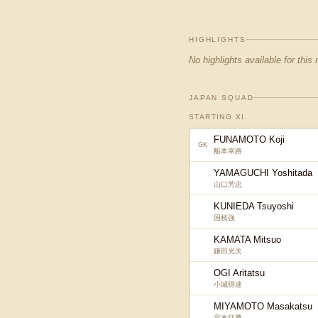
HIGHLIGHTS
No highlights available for this
JAPAN SQUAD
STARTING XI
FUNAMOTO Koji
GK
船本幸路
YAMAGUCHI Yoshitada
山口芳忠
KUNIEDA Tsuyoshi
国枝強
KAMATA Mitsuo
鎌田光夫
OGI Aritatsu
小城得達
MIYAMOTO Masakatsu
宮本征勝