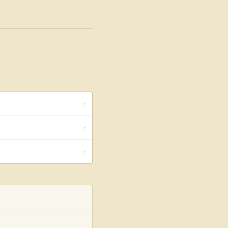
↑
↑
↑