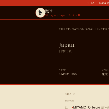
BETA — Data is
蹴球
Shukyu · Japan Football
THREE-NATION/ASAHI INTE
Japan
日本代表
DATE
VEN
8 March 1970
東京
GOALS
JAPAN
MIYAMOTO Teruki
21
'
(
宮本