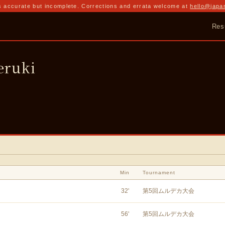
 accurate but incomplete. Corrections and errata welcome at
hello@japa
Res
ruki
Min
Tournament
32
'
第5回ムルデカ大会
56
'
第5回ムルデカ大会