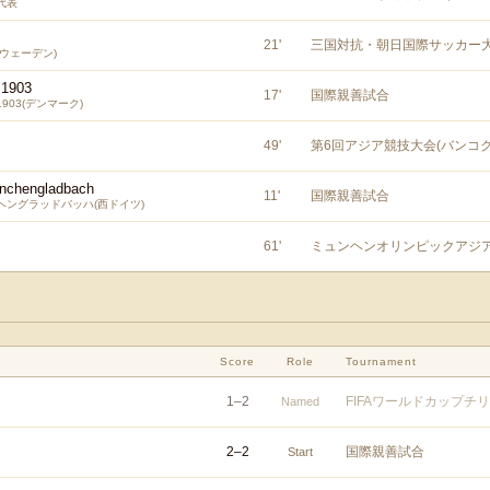
代表
21
'
三国対抗・朝日国際サッカー
ウェーデン)
 1903
17
'
国際親善試合
903(デンマーク)
49
'
第6回アジア競技大会(バンコク
nchengladbach
11
'
国際親善試合
ヘングラッドバッハ(西ドイツ)
61
'
ミュンヘンオリンピックアジ
Score
Role
Tournament
1
–
2
FIFAワールドカップチ
Named
2
–
2
国際親善試合
Start