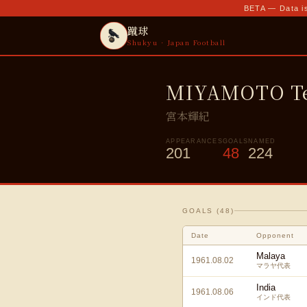
BETA — Data is
蹴球
Shukyu · Japan Football
MIYAMOTO Te
宮本輝紀
APPEARANCES
GOALS
NAMED
201
48
224
GOALS (
48
)
Date
Opponent
Malaya
1961.08.02
マラヤ代表
India
1961.08.06
インド代表