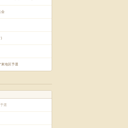
大会
)
ア東地区予選
リ予選