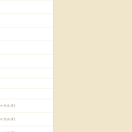
ャカルタ)
ャカルタ)