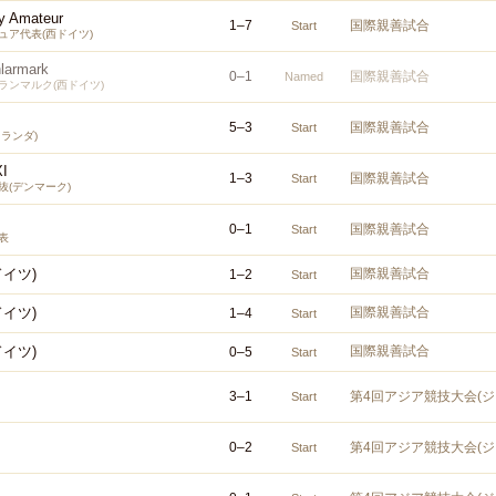
y Amateur
1
–
7
国際親善試合
Start
ュア代表(西ドイツ)
larmark
0
–
1
国際親善試合
Named
ランマルク(西ドイツ)
5
–
3
国際親善試合
Start
ランダ)
XI
1
–
3
国際親善試合
Start
抜(デンマーク)
0
–
1
国際親善試合
Start
表
ドイツ)
国際親善試合
1
–
2
Start
ドイツ)
国際親善試合
1
–
4
Start
ドイツ)
国際親善試合
0
–
5
Start
3
–
1
第4回アジア競技大会(ジ
Start
0
–
2
第4回アジア競技大会(ジ
Start