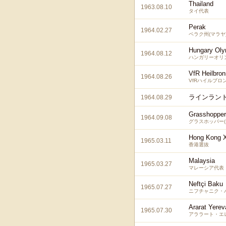
Thailand
1963.08.10
タイ代表
Perak
1964.02.27
ペラク州(マラヤ
Hungary Oly
1964.08.12
ハンガリーオリ
VfR Heilbro
1964.08.26
VfRハイルブロ
ラインラント
1964.08.29
Grasshopper
1964.09.08
グラスホッパー(
Hong Kong 
1965.03.11
香港選抜
Malaysia
1965.03.27
マレーシア代表
Neftçi Baku
1965.07.27
ニフチャニク・バ
Ararat Yerev
1965.07.30
アララート・エレ