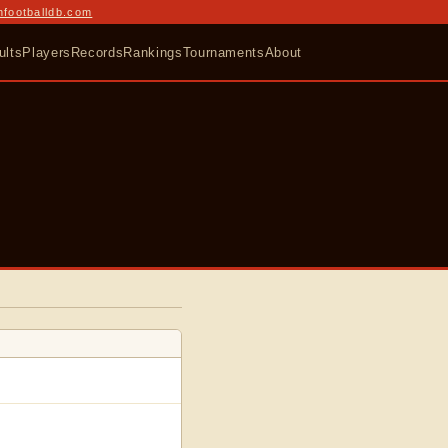
nfootballdb.com
ults
Players
Records
Rankings
Tournaments
About