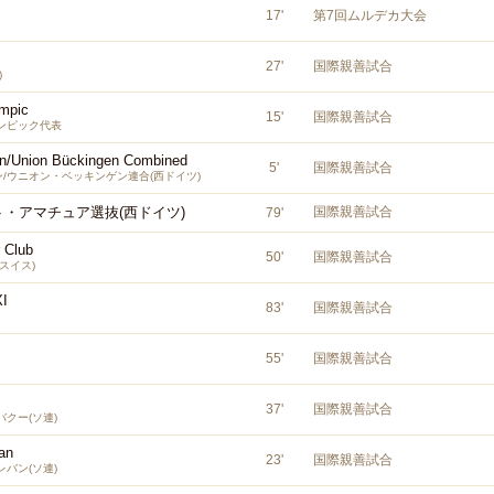
17
'
第7回ムルデカ大会
27
'
国際親善試合
)
mpic
15
'
国際親善試合
ンピック代表
nn/Union Bückingen Combined
5
'
国際親善試合
ン/ウニオン・ベッキンゲン連合(西ドイツ)
・アマチュア選抜(西ドイツ)
国際親善試合
79
'
 Club
50
'
国際親善試合
スイス)
XI
83
'
国際親善試合
55
'
国際親善試合
37
'
国際親善試合
クー(ソ連)
an
23
'
国際親善試合
バン(ソ連)