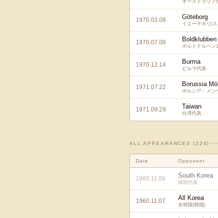
オーストラリア
Göteborg
1970.03.08
イエーテボリ(ス
Boldklubben
1970.07.08
ボルトクルベン1
Burma
1970.12.14
ビルマ代表
Borussia Mö
1971.07.22
ボルシア・メン
Taiwan
1971.09.29
台湾代表
ALL APPEARANCES (
224
)
Date
Opponent
South Korea
1960.11.06
韓国代表
All Korea
1960.11.07
全韓国(韓国)