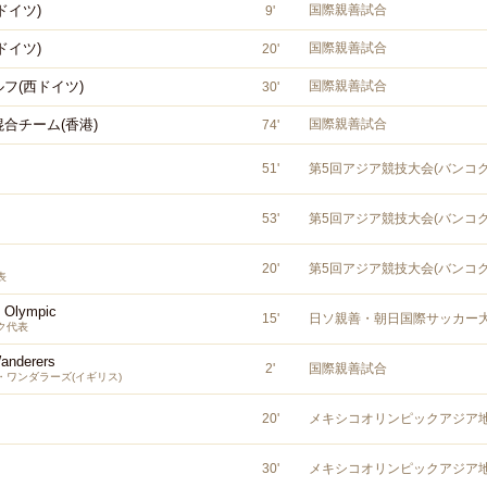
ドイツ)
国際親善試合
9
'
ドイツ)
国際親善試合
20
'
フ(西ドイツ)
国際親善試合
30
'
合チーム(香港)
国際親善試合
74
'
51
'
第5回アジア競技大会(バンコク
53
'
第5回アジア競技大会(バンコク
20
'
第5回アジア競技大会(バンコク
表
n Olympic
15
'
日ソ親善・朝日国際サッカー
ク代表
anderers
2
'
国際親善試合
・ワンダラーズ(イギリス)
20
'
メキシコオリンピックアジア
30
'
メキシコオリンピックアジア