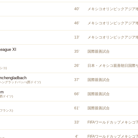
40
'
メキシコオリンピックアジア
46
'
メキシコオリンピックアジア
13
'
メキシコオリンピックアジア
eague XI
35
'
国際親善試合
26
'
日本・メキシコ親善朝日国際
シコ)
nchengladbach
37
'
国際親善試合
ヘングラッドバッハ(西ドイツ)
im
66
'
国際親善試合
(西ドイツ)
61
'
国際親善試合
フランス)
33
'
FIFAワールドカップメキシコ'
4
'
FIFAワールドカップメキシコ'