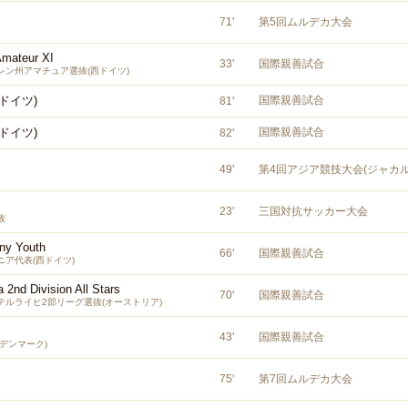
71
'
第5回ムルデカ大会
Amateur XI
33
'
国際親善試合
レン州アマチュア選抜(西ドイツ)
ドイツ)
国際親善試合
81
'
ドイツ)
国際親善試合
82
'
49
'
第4回アジア競技大会(ジャカル
23
'
三国対抗サッカー大会
抜
ny Youth
66
'
国際親善試合
ア代表(西ドイツ)
a 2nd Division All Stars
70
'
国際親善試合
テルライヒ2部リーグ選抜(オーストリア)
43
'
国際親善試合
デンマーク)
75
'
第7回ムルデカ大会