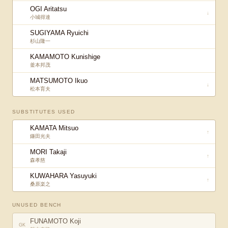
OGI Aritatsu
↓
小城得達
SUGIYAMA Ryuichi
杉山隆一
KAMAMOTO Kunishige
釜本邦茂
MATSUMOTO Ikuo
↓
松本育夫
SUBSTITUTES USED
KAMATA Mitsuo
↑
鎌田光夫
MORI Takaji
↑
森孝慈
KUWAHARA Yasuyuki
↑
桑原楽之
UNUSED BENCH
FUNAMOTO Koji
GK