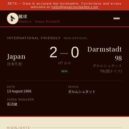
BETA — Data is accurate but incomplete. Corrections and errata
welcome at
hello@japanfootballdb.com
蹴球
Shukyu · Japan Football
INTERNATIONAL FRIENDLY
NON-OFFICIAL
2
–
0
Darmstadt
Japan
98
日本代表
HT
0
–
0
ダルムシュタット
98(西ドイツ)
WIN
DATE
VENUE
13 August 1966
ダルムシュタット
JAPAN MANAGER
長沼健
HIGHLIGHTS