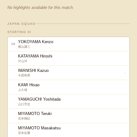
No highlights available for this match.
JAPAN SQUAD
STARTING XI
YOKOYAMA Kenzo
GK
横山謙三
KATAYAMA Hiroshi
片山洋
IMANISHI Kazuo
↓
今西和男
KAMI Hisao
上久雄
YAMAGUCHI Yoshitada
山口芳忠
MIYAMOTO Teruki
宮本輝紀
MIYAMOTO Masakatsu
宮本征勝