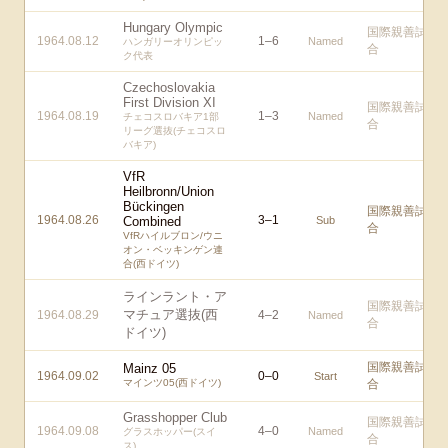
Hungary Olympic
国際親善試
1964.08.12
1
–
6
Named
ハンガリーオリンピッ
合
ク代表
Czechoslovakia
First Division XI
国際親善試
1964.08.19
1
–
3
Named
チェコスロバキア1部
合
リーグ選抜(チェコスロ
バキア)
VfR
Heilbronn/Union
Bückingen
国際親善試
1964.08.26
3
–
1
Combined
Sub
合
VfRハイルブロン/ウニ
オン・ベッキンゲン連
合(西ドイツ)
ラインラント・ア
国際親善試
マチュア選抜(西
1964.08.29
4
–
2
Named
合
ドイツ)
国際親善試
Mainz 05
1964.09.02
0
–
0
Start
マインツ05(西ドイツ)
合
Grasshopper Club
国際親善試
1964.09.08
4
–
0
Named
グラスホッパー(スイ
合
ス)