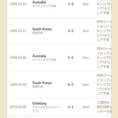
Australia
1969.10.10
1
–
3
キシコ'70ア
Start
オーストラリア代表
ジア/オセア
ニア予選
FIFAワール
ドカップメ
South Korea
1969.10.12
2
–
2
キシコ'70ア
Start
韓国代表
ジア/オセア
ニア予選
FIFAワール
ドカップメ
Australia
1969.10.16
1
–
1
キシコ'70ア
Start
オーストラリア代表
ジア/オセア
ニア予選
FIFAワール
ドカップメ
South Korea
1969.10.18
0
–
2
キシコ'70ア
Start
韓国代表
ジア/オセア
ニア予選
三国対抗・
Göteborg
1970.03.08
1
–
1
朝日国際サ
Start
イエーテボリ(スウェー
デン)
ッカー大会