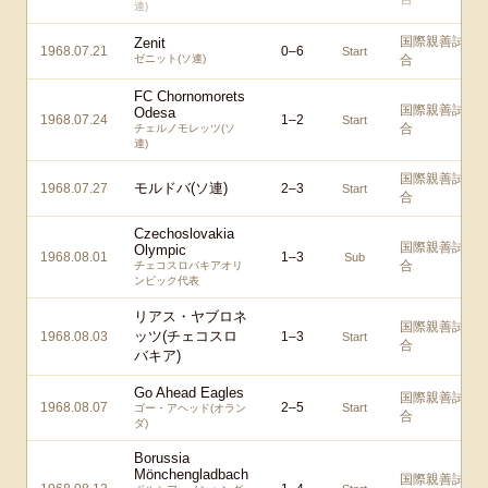
連)
国際親善試
Zenit
1968.07.21
0
–
6
Start
ゼニット(ソ連)
合
FC Chornomorets
国際親善試
Odesa
1968.07.24
1
–
2
Start
合
チェルノモレッツ(ソ
連)
国際親善試
モルドバ(ソ連)
1968.07.27
2
–
3
Start
合
Czechoslovakia
国際親善試
Olympic
1968.08.01
1
–
3
Sub
合
チェコスロバキアオリ
ンピック代表
リアス・ヤブロネ
国際親善試
ッツ(チェコスロ
1968.08.03
1
–
3
Start
合
バキア)
Go Ahead Eagles
国際親善試
1968.08.07
2
–
5
Start
ゴー・アヘッド(オラン
合
ダ)
Borussia
Mönchengladbach
国際親善試