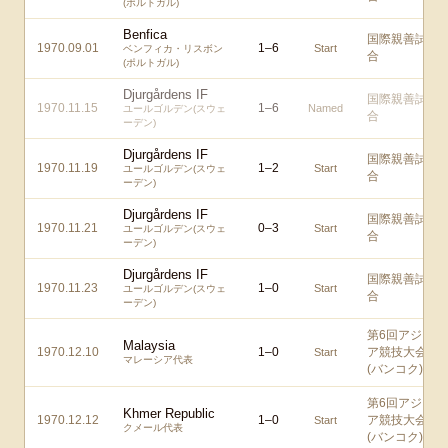
(ポルトガル)
Benfica
国際親善試
1970.09.01
1
–
6
Start
ベンフィカ・リスボン
合
(ポルトガル)
Djurgårdens IF
国際親善試
1970.11.15
1
–
6
Named
ユールゴルデン(スウェ
合
ーデン)
Djurgårdens IF
国際親善試
1970.11.19
1
–
2
Start
ユールゴルデン(スウェ
合
ーデン)
Djurgårdens IF
国際親善試
1970.11.21
0
–
3
Start
ユールゴルデン(スウェ
合
ーデン)
Djurgårdens IF
国際親善試
1970.11.23
1
–
0
Start
ユールゴルデン(スウェ
合
ーデン)
第6回アジ
Malaysia
1970.12.10
1
–
0
ア競技大会
Start
マレーシア代表
(バンコク)
第6回アジ
Khmer Republic
1970.12.12
1
–
0
ア競技大会
Start
クメール代表
(バンコク)