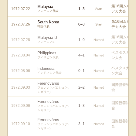
第16回ムル
Malaysia
1972.07.22
1
–
3
Start
マレーシア代表
デカ大会
第16回ムル
South Korea
1972.07.26
0
–
3
Start
韓国代表
デカ大会
第16回ムル
Malaysia B
1972.07.28
1
–
0
Named
マレーシアB
デカ大会
ペスタスカ
Philippines
1972.08.04
4
–
1
Named
フィリピン代表
ン大会
ペスタスカ
Indonesia
1972.08.06
0
–
1
Named
インドネシア代表
ン大会
Ferencváros
国際親善試
1972.09.03
2
–
2
Named
フェレンツバロシュ(ハ
合
ンガリー)
Ferencváros
国際親善試
1972.09.06
1
–
3
Named
フェレンツバロシュ(ハ
合
ンガリー)
Ferencváros
国際親善試
1972.09.10
3
–
1
Named
フェレンツバロシュ(ハ
合
ンガリー)