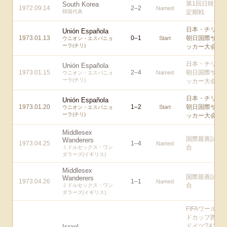
第1回日韓
South Korea
1972.09.14
2
–
2
Named
韓国代表
定期戦
日本・チリ
Unión Española
1973.01.13
0
–
1
朝日国際サ
Start
ウニオン・エスパニョ
ーラ(チリ)
ッカー大会
日本・チリ
Unión Española
1973.01.15
2
–
4
朝日国際サ
Named
ウニオン・エスパニョ
ーラ(チリ)
ッカー大会
日本・チリ
Unión Española
1973.01.20
1
–
2
朝日国際サ
Start
ウニオン・エスパニョ
ーラ(チリ)
ッカー大会
Middlesex
国際親善試
Wanderers
1973.04.25
1
–
4
Named
合
ミドルセックス・ワン
ダラーズ(イギリス)
Middlesex
国際親善試
Wanderers
1973.04.26
1
–
1
Named
合
ミドルセックス・ワン
ダラーズ(イギリス)
FIFAワール
ドカップ西
ドイツ'74ア
Israel