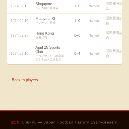
国際親善試
Singapore
1974.02.12
1
–
0
Named
シンガポール代表
合
国際親善試
Malaysia XI
1974.02.16
1
–
0
Named
マレーシア選抜
合
国際親善試
Hong Kong
1974.02.20
0
–
0
Named
香港代表
合
April 25 Sports
国際親善試
Club
1974.03.10
0
–
4
Named
合
ピョンヤン4・25(朝鮮
民主主義人民共和国)
← Back to players
蹴球
Shukyu — Japan Football History 1917–present