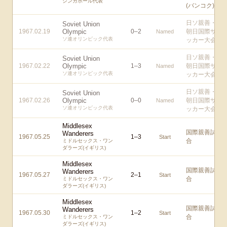
シンガポール代表
(バンコク)
日ソ親善・
Soviet Union
1967.02.19
Olympic
0
–
2
朝日国際サ
Named
ソ連オリンピック代表
ッカー大会
日ソ親善・
Soviet Union
1967.02.22
Olympic
1
–
3
朝日国際サ
Named
ソ連オリンピック代表
ッカー大会
日ソ親善・
Soviet Union
1967.02.26
Olympic
0
–
0
朝日国際サ
Named
ソ連オリンピック代表
ッカー大会
Middlesex
国際親善試
Wanderers
1967.05.25
1
–
3
Start
合
ミドルセックス・ワン
ダラーズ(イギリス)
Middlesex
国際親善試
Wanderers
1967.05.27
2
–
1
Start
合
ミドルセックス・ワン
ダラーズ(イギリス)
Middlesex
国際親善試
Wanderers
1967.05.30
1
–
2
Start
合
ミドルセックス・ワン
ダラーズ(イギリス)