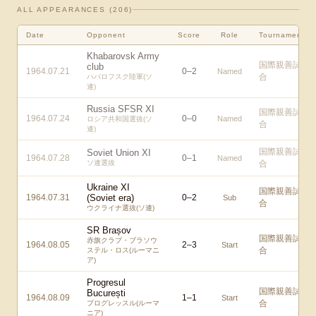
ALL APPEARANCES (
206
)
Date
Opponent
Score
Role
Tournament
Khabarovsk Army
国際親善試
club
1964.07.21
0
–
2
Named
合
ハバロフスク陸軍(ソ
連)
Russia SFSR XI
国際親善試
1964.07.24
0
–
0
Named
ロシア共和国選抜(ソ
合
連)
国際親善試
Soviet Union XI
1964.07.28
0
–
1
Named
ソ連選抜
合
Ukraine XI
国際親善試
1964.07.31
(Soviet era)
0
–
2
Sub
合
ウクライナ選抜(ソ連)
SR Brașov
国際親善試
赤旗クラブ・ブラソウ
1964.08.05
2
–
3
Start
合
ステル・ロス(ルーマニ
ア)
Progresul
国際親善試
București
1964.08.09
1
–
1
Start
合
プログレッスル(ルーマ
ニア)