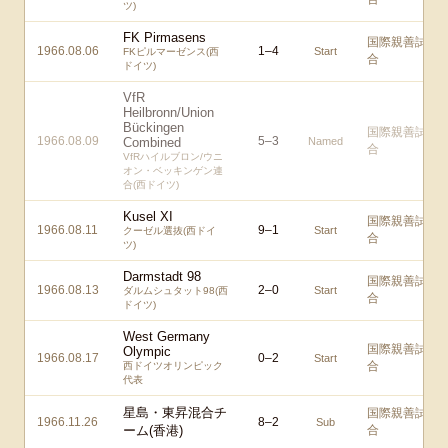
ツ)
FK Pirmasens
国際親善試
1966.08.06
1
–
4
Start
FKピルマーゼンス(西
合
ドイツ)
VfR
Heilbronn/Union
Bückingen
国際親善試
1966.08.09
5
–
3
Combined
Named
合
VfRハイルブロン/ウニ
オン・ベッキンゲン連
合(西ドイツ)
Kusel XI
国際親善試
1966.08.11
9
–
1
Start
クーゼル選抜(西ドイ
合
ツ)
Darmstadt 98
国際親善試
1966.08.13
2
–
0
Start
ダルムシュタット98(西
合
ドイツ)
West Germany
国際親善試
Olympic
1966.08.17
0
–
2
Start
合
西ドイツオリンピック
代表
星島・東昇混合チ
国際親善試
1966.11.26
8
–
2
Sub
ーム(香港)
合