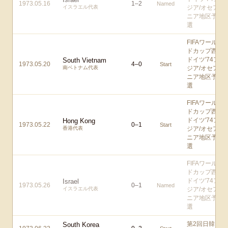
1973.05.16
1
–
2
Named
イスラエル代表
ジア/オセア
ニア地区予
選
FIFAワール
ドカップ西
ドイツ'74ア
South Vietnam
1973.05.20
4
–
0
Start
南ベトナム代表
ジア/オセア
ニア地区予
選
FIFAワール
ドカップ西
ドイツ'74ア
Hong Kong
1973.05.22
0
–
1
Start
香港代表
ジア/オセア
ニア地区予
選
FIFAワール
ドカップ西
ドイツ'74ア
Israel
1973.05.26
0
–
1
Named
イスラエル代表
ジア/オセア
ニア地区予
選
第2回日韓
South Korea