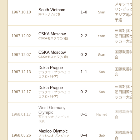
メキシコオ
リンピック
South Vietnam
1967.10.10
1
–
0
Start
南ベトナム代表
アジア地区
予選
三国対抗・
CSKA Moscow
1967.12.02
2
–
2
朝日国際サ
Start
CSKAモスクワ(ソ連)
ッカー大会
国際親善試
CSKA Moscow
1967.12.07
0
–
2
Start
CSKAモスクワ(ソ連)
合
Dukla Prague
国際親善試
1967.12.13
1
–
1
Sub
デュクラ・プラハ(チェ
合
コスロバキア)
三国対抗・
Dukla Prague
1967.12.17
0
–
2
朝日国際サ
Sub
デュクラ・プラハ(チェ
コスロバキア)
ッカー大会
West Germany
国際親善試
Olympic
1968.01.17
0
–
1
Named
合
西ドイツオリンピック
代表
Mexico Olympic
国際親善試
1968.03.26
0
–
4
Sub
メキシコオリンピック
合
代表