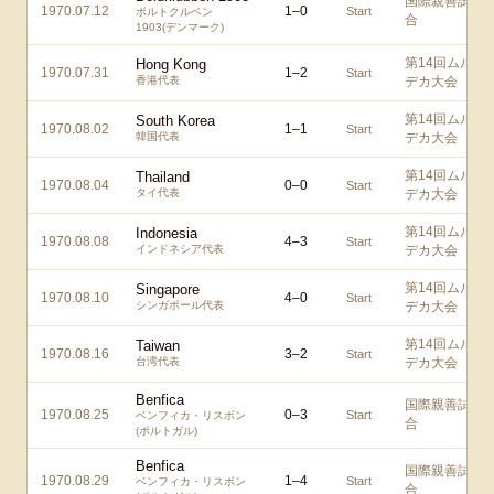
国際親善試
1970.07.12
1
–
0
Start
ボルトクルベン
合
1903(デンマーク)
第14回ムル
Hong Kong
1970.07.31
1
–
2
Start
香港代表
デカ大会
第14回ムル
South Korea
1970.08.02
1
–
1
Start
韓国代表
デカ大会
第14回ムル
Thailand
1970.08.04
0
–
0
Start
タイ代表
デカ大会
第14回ムル
Indonesia
1970.08.08
4
–
3
Start
インドネシア代表
デカ大会
第14回ムル
Singapore
1970.08.10
4
–
0
Start
シンガポール代表
デカ大会
第14回ムル
Taiwan
1970.08.16
3
–
2
Start
台湾代表
デカ大会
Benfica
国際親善試
1970.08.25
0
–
3
Start
ベンフィカ・リスボン
合
(ポルトガル)
Benfica
国際親善試
1970.08.29
1
–
4
Start
ベンフィカ・リスボン
合