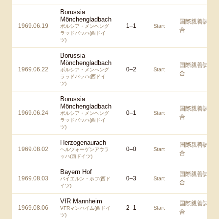
Borussia
Mönchengladbach
国際親善試
1969.06.19
1
–
1
Start
ボルシア・メンヘング
合
ラッドバッハ(西ドイ
ツ)
Borussia
Mönchengladbach
国際親善試
1969.06.22
0
–
2
Start
ボルシア・メンヘング
合
ラッドバッハ(西ドイ
ツ)
Borussia
Mönchengladbach
国際親善試
1969.06.24
0
–
1
Start
ボルシア・メンヘング
合
ラッドバッハ(西ドイ
ツ)
Herzogenaurach
国際親善試
1969.08.02
0
–
0
Start
ヘルツォーゲンアウラ
合
ッハ(西ドイツ)
Bayern Hof
国際親善試
1969.08.03
0
–
3
Start
バイエルン・ホフ(西ド
合
イツ)
VfR Mannheim
国際親善試
1969.08.06
2
–
1
Start
VFRマンハイム(西ドイ
合
ツ)