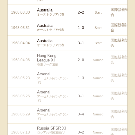
国際親善試
Australia
1968.03.30
2
–
2
Start
オーストラリア代表
合
国際親善試
Australia
1968.03.31
1
–
3
Start
オーストラリア代表
合
国際親善試
Australia
1968.04.04
3
–
1
Start
オーストラリア代表
合
Hong Kong
国際親善試
1968.04.06
League XI
2
–
0
Named
合
香港リーグ選抜
Arsenal
国際親善試
1968.05.23
1
–
3
Named
アーセナル(イングラン
合
ド)
Arsenal
国際親善試
1968.05.26
0
–
1
Named
アーセナル(イングラン
合
ド)
Arsenal
国際親善試
1968.05.29
0
–
4
Named
アーセナル(イングラン
合
ド)
Russia SFSR XI
国際親善試
1968.07.18
0
–
2
Named
ロシア共和国選抜(ソ
合