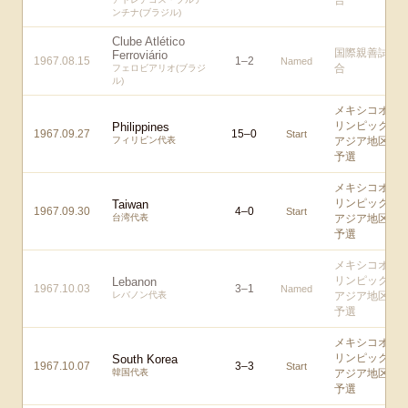
合
ンチナ(ブラジル)
Clube Atlético
国際親善試
Ferroviário
1967.08.15
1
–
2
Named
合
フェロビアリオ(ブラジ
ル)
メキシコオ
リンピック
Philippines
1967.09.27
15
–
0
Start
フィリピン代表
アジア地区
予選
メキシコオ
リンピック
Taiwan
1967.09.30
4
–
0
Start
台湾代表
アジア地区
予選
メキシコオ
リンピック
Lebanon
1967.10.03
3
–
1
Named
レバノン代表
アジア地区
予選
メキシコオ
リンピック
South Korea
1967.10.07
3
–
3
Start
韓国代表
アジア地区
予選