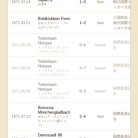
1971.03.14
1
–
0
朝日国際サ
Start
日本B
ッカー大会
三国対抗・
Boldklubben Frem
1971.03.21
1
–
2
朝日国際サ
Start
ボルトクルベン・フレ
ム(デンマーク)
ッカー大会
Tottenham
国際親善試
Hotspur
1971.05.29
0
–
6
Named
合
トッテナム・ホットス
パー(イングランド)
Tottenham
国際親善試
Hotspur
1971.06.03
2
–
7
Named
合
トッテナム・ホットス
パー(イングランド)
Tottenham
国際親善試
Hotspur
1971.06.09
0
–
3
Named
合
トッテナム・ホットス
パー(イングランド)
Borussia
Mönchengladbach
国際親善試
1971.07.22
2
–
4
Start
ボルシア・メンヘング
合
ラッドバッハ(西ドイ
ツ)
Darmstadt 98
国際親善試