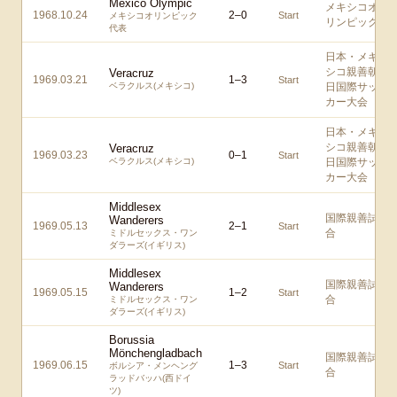
Mexico Olympic
メキシコオ
1968.10.24
2
–
0
Start
メキシコオリンピック
リンピック
代表
日本・メキ
シコ親善朝
Veracruz
1969.03.21
1
–
3
Start
ベラクルス(メキシコ)
日国際サッ
カー大会
日本・メキ
シコ親善朝
Veracruz
1969.03.23
0
–
1
Start
ベラクルス(メキシコ)
日国際サッ
カー大会
Middlesex
国際親善試
Wanderers
1969.05.13
2
–
1
Start
合
ミドルセックス・ワン
ダラーズ(イギリス)
Middlesex
国際親善試
Wanderers
1969.05.15
1
–
2
Start
合
ミドルセックス・ワン
ダラーズ(イギリス)
Borussia
Mönchengladbach
国際親善試
1969.06.15
1
–
3
Start
ボルシア・メンヘング
合
ラッドバッハ(西ドイ
ツ)