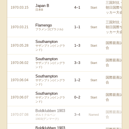
三国対抗・
Japan B
1970.03.15
4
–
1
朝日国際サ
Start
日本B
ッカー大会
三国対抗・
Flamengo
1970.03.21
1
–
1
朝日国際サ
Start
フラメンゴ(ブラジル)
ッカー大会
Southampton
国際親善試
1970.05.28
1
–
3
Start
サザンプトン(イングラ
合
ンド)
Southampton
国際親善試
1970.06.02
3
–
3
Start
サザンプトン(イングラ
合
ンド)
Southampton
国際親善試
1970.06.04
1
–
2
Start
サザンプトン(イングラ
合
ンド)
Southampton
国際親善試
1970.06.07
0
–
2
Start
サザンプトン(イングラ
合
ンド)
Boldklubben 1903
国際親善試
1970.07.08
3
–
4
Named
ボルトクルベン
合
1903(デンマーク)
Boldklubben 1903