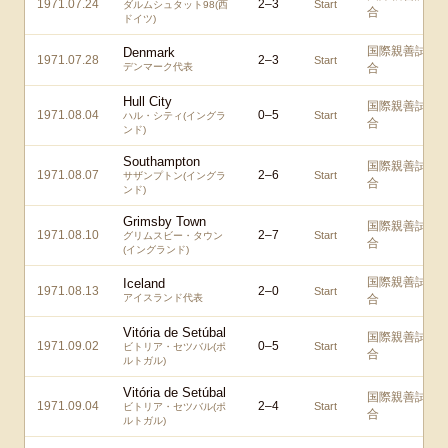
1971.07.24
2
–
3
Start
ダルムシュタット98(西
合
ドイツ)
国際親善試
Denmark
1971.07.28
2
–
3
Start
デンマーク代表
合
Hull City
国際親善試
1971.08.04
0
–
5
Start
ハル・シティ(イングラ
合
ンド)
Southampton
国際親善試
1971.08.07
2
–
6
Start
サザンプトン(イングラ
合
ンド)
Grimsby Town
国際親善試
1971.08.10
2
–
7
Start
グリムスビー・タウン
合
(イングランド)
国際親善試
Iceland
1971.08.13
2
–
0
Start
アイスランド代表
合
Vitória de Setúbal
国際親善試
1971.09.02
0
–
5
Start
ビトリア・セツバル(ポ
合
ルトガル)
Vitória de Setúbal
国際親善試
1971.09.04
2
–
4
Start
ビトリア・セツバル(ポ
合
ルトガル)