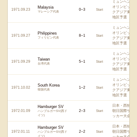
ミュンヘン
オリンピッ
Malaysia
1971.09.23
0
–
3
Start
マレーシア代表
クアジア東
地区予選
ミュンヘン
オリンピッ
Philippines
1971.09.27
8
–
1
Start
フィリピン代表
クアジア東
地区予選
ミュンヘン
オリンピッ
Taiwan
1971.09.29
5
–
1
Start
台湾代表
クアジア東
地区予選
ミュンヘン
オリンピッ
South Korea
1971.10.02
1
–
2
Start
韓国代表
クアジア東
地区予選
日本・西独
Hamburger SV
1972.01.09
2
–
3
朝日国際サ
Start
ハンブルガーSV(西ド
イツ)
ッカー大会
日本・西独
Hamburger SV
1972.01.11
2
–
2
朝日国際サ
Start
ハンブルガーSV(西ド
イツ)
ッカー大会