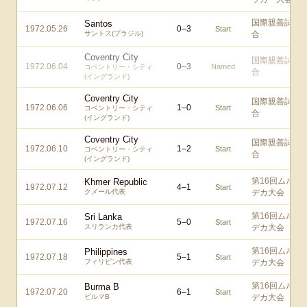
国際親善試
Santos
1972.05.26
0
–
3
Start
サントス(ブラジル)
合
Coventry City
国際親善試
1972.06.04
0
–
3
Named
コベントリー・シティ
合
(イングランド)
Coventry City
国際親善試
1972.06.06
1
–
0
Start
コベントリー・シティ
合
(イングランド)
Coventry City
国際親善試
1972.06.10
1
–
2
Start
コベントリー・シティ
合
(イングランド)
第16回ムル
Khmer Republic
1972.07.12
4
–
1
Start
クメール代表
デカ大会
第16回ムル
Sri Lanka
1972.07.16
5
–
0
Start
スリランカ代表
デカ大会
第16回ムル
Philippines
1972.07.18
5
–
1
Start
フィリピン代表
デカ大会
第16回ムル
Burma B
1972.07.20
6
–
1
Start
ビルマB
デカ大会