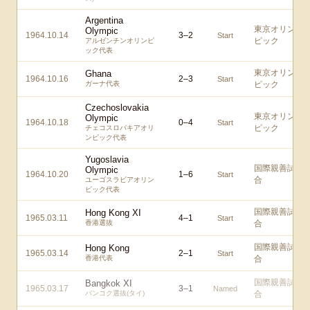
Argentina
東京オリン
Olympic
1964.10.14
3
–
2
Start
ピック
アルゼンチンオリンピ
ック代表
東京オリン
Ghana
1964.10.16
2
–
3
Start
ガーナ代表
ピック
Czechoslovakia
東京オリン
Olympic
1964.10.18
0
–
4
Start
ピック
チェコスロバキアオリ
ンピック代表
Yugoslavia
国際親善試
Olympic
1964.10.20
1
–
6
Start
合
ユーゴスラビアオリン
ピック代表
国際親善試
Hong Kong XI
1965.03.11
4
–
1
Start
香港選抜
合
国際親善試
Hong Kong
1965.03.14
2
–
1
Start
香港代表
合
国際親善試
Bangkok XI
1965.03.17
3
–
1
Named
バンコク選抜(タイ)
合