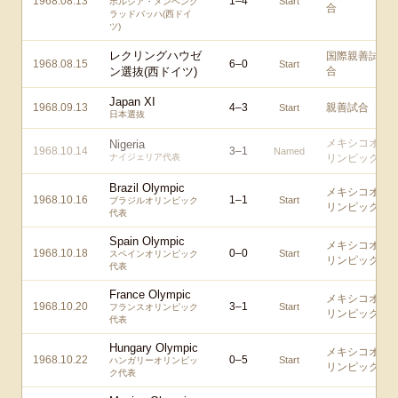
1968.08.13
1
–
4
Start
ボルシア・メンヘング
合
ラッドバッハ(西ドイ
ツ)
レクリングハウゼ
国際親善試
1968.08.15
6
–
0
Start
ン選抜(西ドイツ)
合
Japan XI
1968.09.13
4
–
3
親善試合
Start
日本選抜
メキシコオ
Nigeria
1968.10.14
3
–
1
Named
ナイジェリア代表
リンピック
Brazil Olympic
メキシコオ
1968.10.16
1
–
1
Start
ブラジルオリンピック
リンピック
代表
Spain Olympic
メキシコオ
1968.10.18
0
–
0
Start
スペインオリンピック
リンピック
代表
France Olympic
メキシコオ
1968.10.20
3
–
1
Start
フランスオリンピック
リンピック
代表
Hungary Olympic
メキシコオ
1968.10.22
0
–
5
Start
ハンガリーオリンピッ
リンピック
ク代表