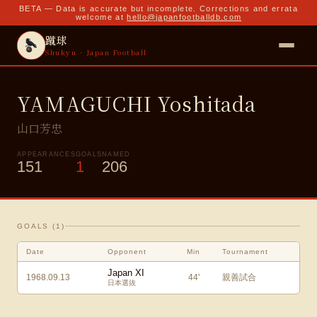
BETA — Data is accurate but incomplete. Corrections and errata
welcome at
hello@japanfootballdb.com
蹴球
Shukyu · Japan Football
YAMAGUCHI Yoshitada
山口芳忠
APPEARANCES
GOALS
NAMED
151
1
206
GOALS (
1
)
Date
Opponent
Min
Tournament
Japan XI
1968.09.13
44
'
親善試合
日本選抜