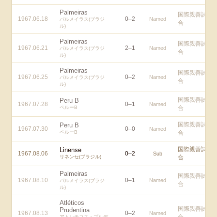
Palmeiras
国際親善試
1967.06.18
0
–
2
Named
パルメイラス(ブラジ
合
ル)
Palmeiras
国際親善試
1967.06.21
2
–
1
Named
パルメイラス(ブラジ
合
ル)
Palmeiras
国際親善試
1967.06.25
0
–
2
Named
パルメイラス(ブラジ
合
ル)
国際親善試
Peru B
1967.07.28
0
–
1
Named
ペルーB
合
国際親善試
Peru B
1967.07.30
0
–
0
Named
ペルーB
合
国際親善試
Linense
1967.08.06
0
–
2
Sub
リネンセ(ブラジル)
合
Palmeiras
国際親善試
1967.08.10
0
–
1
Named
パルメイラス(ブラジ
合
ル)
Atléticos
国際親善試
Prudentina
1967.08.13
0
–
2
Named
アトレチコス・プルデ