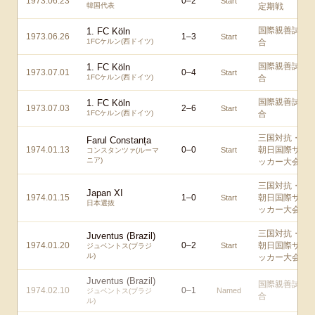
1973.06.23
0
–
2
Start
韓国代表
定期戦
国際親善試
1. FC Köln
1973.06.26
1
–
3
Start
1FCケルン(西ドイツ)
合
国際親善試
1. FC Köln
1973.07.01
0
–
4
Start
1FCケルン(西ドイツ)
合
国際親善試
1. FC Köln
1973.07.03
2
–
6
Start
1FCケルン(西ドイツ)
合
三国対抗・
Farul Constanța
1974.01.13
0
–
0
朝日国際サ
Start
コンスタンツァ(ルーマ
ニア)
ッカー大会
三国対抗・
Japan XI
1974.01.15
1
–
0
朝日国際サ
Start
日本選抜
ッカー大会
三国対抗・
Juventus (Brazil)
1974.01.20
0
–
2
朝日国際サ
Start
ジュベントス(ブラジ
ル)
ッカー大会
Juventus (Brazil)
国際親善試
1974.02.10
0
–
1
Named
ジュベントス(ブラジ
合
ル)