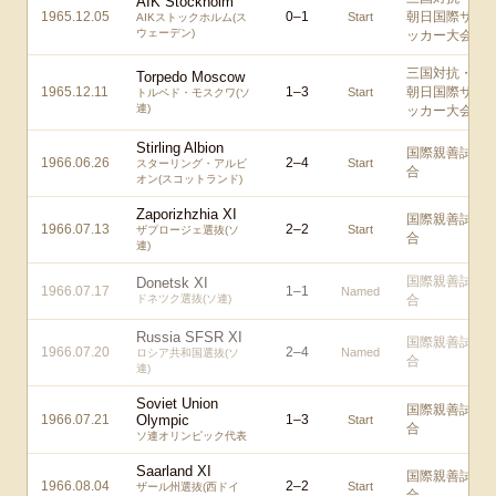
AIK Stockholm
1965.12.05
0
–
1
朝日国際サ
Start
AIKストックホルム(ス
ウェーデン)
ッカー大会
三国対抗・
Torpedo Moscow
1965.12.11
1
–
3
朝日国際サ
Start
トルペド・モスクワ(ソ
連)
ッカー大会
Stirling Albion
国際親善試
1966.06.26
2
–
4
Start
スターリング・アルビ
合
オン(スコットランド)
Zaporizhzhia XI
国際親善試
1966.07.13
2
–
2
Start
ザプロージェ選抜(ソ
合
連)
国際親善試
Donetsk XI
1966.07.17
1
–
1
Named
ドネツク選抜(ソ連)
合
Russia SFSR XI
国際親善試
1966.07.20
2
–
4
Named
ロシア共和国選抜(ソ
合
連)
Soviet Union
国際親善試
1966.07.21
Olympic
1
–
3
Start
合
ソ連オリンピック代表
Saarland XI
国際親善試
1966.08.04
2
–
2
Start
ザール州選抜(西ドイ
合