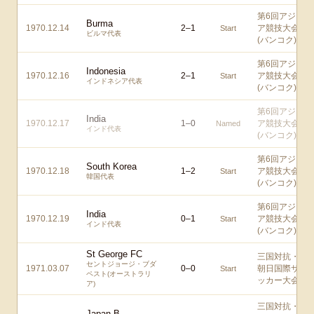
第6回アジ
Burma
1970.12.14
2
–
1
ア競技大会
Start
ビルマ代表
(バンコク)
第6回アジ
Indonesia
1970.12.16
2
–
1
ア競技大会
Start
インドネシア代表
(バンコク)
第6回アジ
India
1970.12.17
1
–
0
ア競技大会
Named
インド代表
(バンコク)
第6回アジ
South Korea
1970.12.18
1
–
2
ア競技大会
Start
韓国代表
(バンコク)
第6回アジ
India
1970.12.19
0
–
1
ア競技大会
Start
インド代表
(バンコク)
St George FC
三国対抗・
セントジョージ・ブダ
1971.03.07
0
–
0
朝日国際サ
Start
ペスト(オーストラリ
ッカー大会
ア)
三国対抗・
Japan B