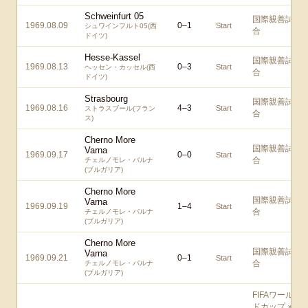
Schweinfurt 05
国際親善試
1969.08.09
0
–
1
Start
シュワインフルト05(西
合
ドイツ)
Hesse-Kassel
国際親善試
1969.08.13
0
–
3
Start
ヘッセン・カッセル(西
合
ドイツ)
Strasbourg
国際親善試
1969.08.16
4
–
3
Start
ストラスブール(フラン
合
ス)
Cherno More
国際親善試
Varna
1969.09.17
0
–
0
Start
合
チェルノモレ・バルナ
(ブルガリア)
Cherno More
国際親善試
Varna
1969.09.19
1
–
4
Start
合
チェルノモレ・バルナ
(ブルガリア)
Cherno More
国際親善試
Varna
1969.09.21
0
–
1
Start
合
チェルノモレ・バルナ
(ブルガリア)
FIFAワール
ドカップメ