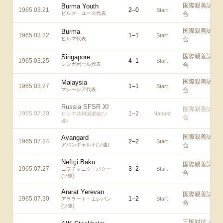
国際親善試
Burma Youth
1965.03.21
2
–
0
Start
ビルマ・ユース代表
合
国際親善試
Burma
1965.03.22
1
–
1
Start
ビルマ代表
合
国際親善試
Singapore
1965.03.25
4
–
1
Start
シンガポール代表
合
国際親善試
Malaysia
1965.03.27
1
–
1
Start
マレーシア代表
合
Russia SFSR XI
国際親善試
1965.07.20
1
–
2
Named
ロシア共和国選抜(ソ
合
連)
国際親善試
Avangard
1965.07.24
2
–
2
Start
アバンギャルド(ソ連)
合
Neftçi Baku
国際親善試
1965.07.27
3
–
2
Start
ニフチャニク・バクー
合
(ソ連)
Ararat Yerevan
国際親善試
1965.07.30
1
–
2
Start
アララート・エレバン
合
(ソ連)
三国対抗・