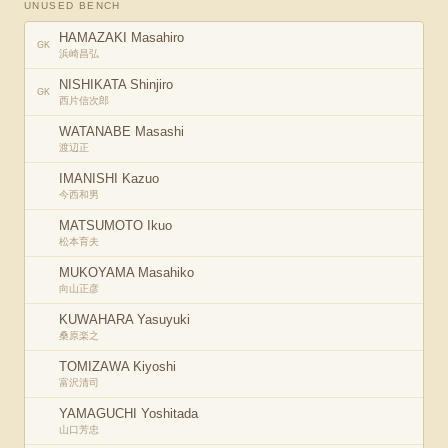
UNUSED BENCH
HAMAZAKI Masahiro
GK
浜崎昌弘
NISHIKATA Shinjiro
GK
西片信次郎
WATANABE Masashi
渡辺正
IMANISHI Kazuo
今西和男
MATSUMOTO Ikuo
松本育夫
MUKOYAMA Masahiko
向山正彦
KUWAHARA Yasuyuki
桑原楽之
TOMIZAWA Kiyoshi
富沢清司
YAMAGUCHI Yoshitada
山口芳忠