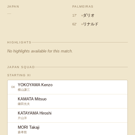
JAPAN
PALMEIRAS
—
ダリオ
17
'
リナルド
62
'
HIGHLIGHTS
No highlights available for this match.
JAPAN SQUAD
STARTING XI
YOKOYAMA Kenzo
GK
横山謙三
KAMATA Mitsuo
鎌田光夫
KATAYAMA Hiroshi
片山洋
MORI Takaji
森孝慈