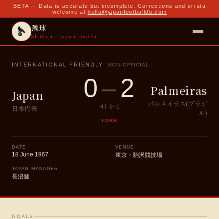
BETA — Data is accurate but incomplete. Corrections and errata
welcome at
hello@japanfootballdb.com
蹴球
Shukyu · Japan Football
INTERNATIONAL FRIENDLY
NON-OFFICIAL
0
–
2
Palmeiras
Japan
パルメイラス(ブラジ
日本代表
HT
0
–
1
ル)
LOSS
DATE
VENUE
18 June 1967
東京・駒沢競技場
JAPAN MANAGER
長沼健
GOALS