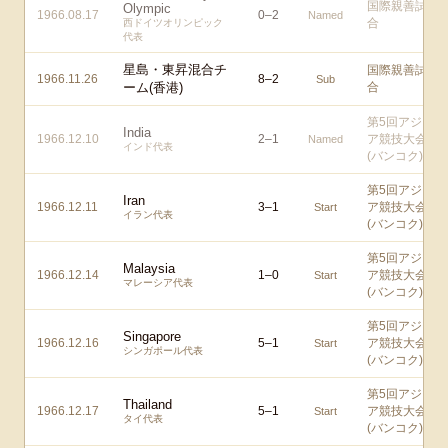
国際親善試
Olympic
1966.08.17
0
–
2
Named
合
西ドイツオリンピック
代表
星島・東昇混合チ
国際親善試
1966.11.26
8
–
2
Sub
ーム(香港)
合
第5回アジ
India
1966.12.10
2
–
1
ア競技大会
Named
インド代表
(バンコク)
第5回アジ
Iran
1966.12.11
3
–
1
ア競技大会
Start
イラン代表
(バンコク)
第5回アジ
Malaysia
1966.12.14
1
–
0
ア競技大会
Start
マレーシア代表
(バンコク)
第5回アジ
Singapore
1966.12.16
5
–
1
ア競技大会
Start
シンガポール代表
(バンコク)
第5回アジ
Thailand
1966.12.17
5
–
1
ア競技大会
Start
タイ代表
(バンコク)