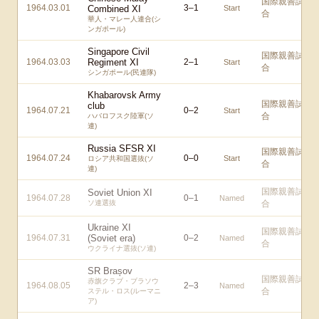
国際親善試
1964.03.01
3
–
1
Combined XI
Start
合
華人・マレー人連合(シ
ンガポール)
Singapore Civil
国際親善試
1964.03.03
Regiment XI
2
–
1
Start
合
シンガポール(民連隊)
Khabarovsk Army
国際親善試
club
1964.07.21
0
–
2
Start
合
ハバロフスク陸軍(ソ
連)
Russia SFSR XI
国際親善試
1964.07.24
0
–
0
Start
ロシア共和国選抜(ソ
合
連)
国際親善試
Soviet Union XI
1964.07.28
0
–
1
Named
ソ連選抜
合
Ukraine XI
国際親善試
1964.07.31
(Soviet era)
0
–
2
Named
合
ウクライナ選抜(ソ連)
SR Brașov
国際親善試
赤旗クラブ・ブラソウ
1964.08.05
2
–
3
Named
合
ステル・ロス(ルーマニ
ア)