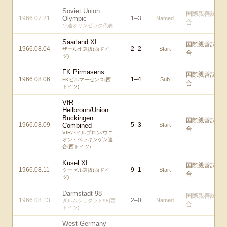
Soviet Union
国際親善試
1966.07.21
Olympic
1
–
3
Named
合
ソ連オリンピック代表
Saarland XI
国際親善試
1966.08.04
2
–
2
Start
ザール州選抜(西ドイ
合
ツ)
FK Pirmasens
国際親善試
1966.08.06
1
–
4
Sub
FKピルマーゼンス(西
合
ドイツ)
VfR
Heilbronn/Union
Bückingen
国際親善試
1966.08.09
5
–
3
Combined
Start
合
VfRハイルブロン/ウニ
オン・ベッキンゲン連
合(西ドイツ)
Kusel XI
国際親善試
1966.08.11
9
–
1
Start
クーゼル選抜(西ドイ
合
ツ)
Darmstadt 98
国際親善試
1966.08.13
2
–
0
Named
ダルムシュタット98(西
合
ドイツ)
West Germany