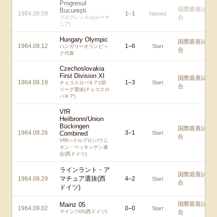
Progresul
国際親善試
București
1964.08.09
1
–
1
Named
合
プログレッスル(ルーマ
ニア)
Hungary Olympic
国際親善試
1964.08.12
1
–
6
Start
ハンガリーオリンピッ
合
ク代表
Czechoslovakia
First Division XI
国際親善試
1964.08.19
1
–
3
Start
チェコスロバキア1部
合
リーグ選抜(チェコスロ
バキア)
VfR
Heilbronn/Union
Bückingen
国際親善試
1964.08.26
3
–
1
Combined
Start
合
VfRハイルブロン/ウニ
オン・ベッキンゲン連
合(西ドイツ)
ラインラント・ア
国際親善試
マチュア選抜(西
1964.08.29
4
–
2
Start
合
ドイツ)
国際親善試
Mainz 05
1964.09.02
0
–
0
Start
マインツ05(西ドイツ)
合