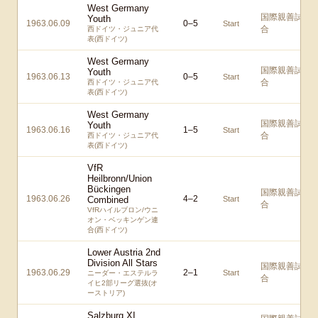
West Germany
国際親善試
Youth
1963.06.09
0
–
5
Start
合
西ドイツ・ジュニア代
表(西ドイツ)
West Germany
国際親善試
Youth
1963.06.13
0
–
5
Start
合
西ドイツ・ジュニア代
表(西ドイツ)
West Germany
国際親善試
Youth
1963.06.16
1
–
5
Start
合
西ドイツ・ジュニア代
表(西ドイツ)
VfR
Heilbronn/Union
Bückingen
国際親善試
1963.06.26
4
–
2
Combined
Start
合
VfRハイルブロン/ウニ
オン・ベッキンゲン連
合(西ドイツ)
Lower Austria 2nd
Division All Stars
国際親善試
1963.06.29
2
–
1
Start
ニーダー・エステルラ
合
イヒ2部リーグ選抜(オ
ーストリア)
Salzburg XI