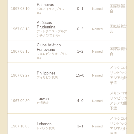
Palmeiras
国際親善試
1967.08.10
0
–
1
Named
パルメイラス(ブラジ
合
ル)
Atléticos
国際親善試
Prudentina
1967.08.13
0
–
2
Named
合
アトレチコス・プルデ
ンチナ(ブラジル)
Clube Atlético
国際親善試
Ferroviário
1967.08.15
1
–
2
Named
合
フェロビアリオ(ブラジ
ル)
メキシコオ
リンピック
Philippines
1967.09.27
15
–
0
Named
フィリピン代表
アジア地区
予選
メキシコオ
リンピック
Taiwan
1967.09.30
4
–
0
Named
台湾代表
アジア地区
予選
メキシコオ
リンピック
Lebanon
1967.10.03
3
–
1
Named
レバノン代表
アジア地区
予選