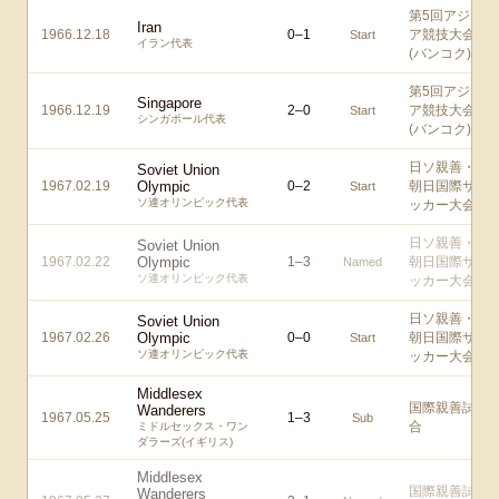
第5回アジ
Iran
1966.12.18
0
–
1
ア競技大会
Start
イラン代表
(バンコク)
第5回アジ
Singapore
1966.12.19
2
–
0
ア競技大会
Start
シンガポール代表
(バンコク)
日ソ親善・
Soviet Union
1967.02.19
Olympic
0
–
2
朝日国際サ
Start
ソ連オリンピック代表
ッカー大会
日ソ親善・
Soviet Union
1967.02.22
Olympic
1
–
3
朝日国際サ
Named
ソ連オリンピック代表
ッカー大会
日ソ親善・
Soviet Union
1967.02.26
Olympic
0
–
0
朝日国際サ
Start
ソ連オリンピック代表
ッカー大会
Middlesex
国際親善試
Wanderers
1967.05.25
1
–
3
Sub
合
ミドルセックス・ワン
ダラーズ(イギリス)
Middlesex
国際親善試
Wanderers