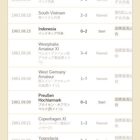
インド代表
デカ大会
第5回ムル
South Vietnam
1961.08.10
2
–
3
Named
南ベトナム代表
デカ大会
国際親善試
Indonesia
1961.08.15
0
–
2
Start
インドネシア代表
合
Westphalia
Amateur XI
国際親善試
1961.08.26
3
–
4
Named
ウェストファーレン州
合
アマチュア選抜(西ドイ
ツ)
West Germany
国際親善試
Amateur
1961.09.06
1
–
7
Named
合
西ドイツ・アマチュア
代表(西ドイツ)
Preußen
国際親善試
Hochlarmark
1961.09.09
0
–
1
Start
合
プロイセン・ホフラン
マルク(西ドイツ)
Copenhagen XI
国際親善試
1961.09.21
1
–
3
Named
コペンハーゲン選抜(デ
合
ンマーク)
国際親善試
Yugoslavia