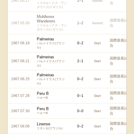
1967.05.27
2
–
1
Named
合
ミドルセックス・ワン
ダラーズ(イギリス)
Middlesex
国際親善試
Wanderers
1967.05.30
1
–
2
Named
合
ミドルセックス・ワン
ダラーズ(イギリス)
Palmeiras
国際親善試
1967.06.18
0
–
2
Start
パルメイラス(ブラジ
合
ル)
Palmeiras
国際親善試
1967.06.21
2
–
1
Start
パルメイラス(ブラジ
合
ル)
Palmeiras
国際親善試
1967.06.25
0
–
2
Start
パルメイラス(ブラジ
合
ル)
国際親善試
Peru B
1967.07.28
0
–
1
Start
ペルーB
合
国際親善試
Peru B
1967.07.30
0
–
0
Start
ペルーB
合
国際親善試
Linense
1967.08.06
0
–
2
Start
リネンセ(ブラジル)
合