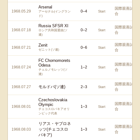
Arsenal
国際親善試
1968.05.29
0
–
4
Start
アーセナル(イングラン
合
ド)
Russia SFSR XI
国際親善試
1968.07.18
0
–
2
Start
ロシア共和国選抜(ソ
合
連)
国際親善試
Zenit
1968.07.21
0
–
6
Start
ゼニット(ソ連)
合
FC Chornomorets
国際親善試
Odesa
1968.07.24
1
–
2
Start
合
チェルノモレッツ(ソ
連)
国際親善試
モルドバ(ソ連)
1968.07.27
2
–
3
Start
合
Czechoslovakia
国際親善試
Olympic
1968.08.01
1
–
3
Start
合
チェコスロバキアオリ
ンピック代表
リアス・ヤブロネ
国際親善試
ッツ(チェコスロ
1968.08.03
1
–
3
Start
合
バキア)