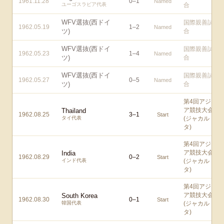
1961.11.28
0
–
1
Named
ユーゴスラビア代表
合
WFV選抜(西ドイ
国際親善試
1962.05.19
1
–
2
Named
ツ)
合
WFV選抜(西ドイ
国際親善試
1962.05.23
1
–
4
Named
ツ)
合
WFV選抜(西ドイ
国際親善試
1962.05.27
0
–
5
Named
ツ)
合
第4回アジ
ア競技大会
Thailand
1962.08.25
3
–
1
Start
タイ代表
(ジャカル
タ)
第4回アジ
ア競技大会
India
1962.08.29
0
–
2
Start
インド代表
(ジャカル
タ)
第4回アジ
ア競技大会
South Korea
1962.08.30
0
–
1
Start
韓国代表
(ジャカル
タ)