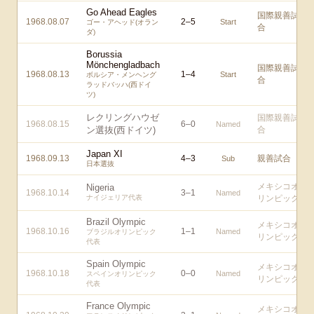
Go Ahead Eagles
国際親善試
1968.08.07
2
–
5
Start
ゴー・アヘッド(オラン
合
ダ)
Borussia
Mönchengladbach
国際親善試
1968.08.13
1
–
4
Start
ボルシア・メンヘング
合
ラッドバッハ(西ドイ
ツ)
レクリングハウゼ
国際親善試
1968.08.15
6
–
0
Named
ン選抜(西ドイツ)
合
Japan XI
1968.09.13
4
–
3
親善試合
Sub
日本選抜
メキシコオ
Nigeria
1968.10.14
3
–
1
Named
ナイジェリア代表
リンピック
Brazil Olympic
メキシコオ
1968.10.16
1
–
1
Named
ブラジルオリンピック
リンピック
代表
Spain Olympic
メキシコオ
1968.10.18
0
–
0
Named
スペインオリンピック
リンピック
代表
France Olympic
メキシコオ