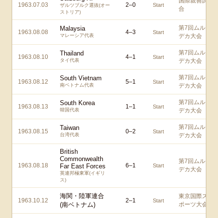
国際親善試
1963.07.03
2
–
0
Start
ザルツブルク選抜(オー
合
ストリア)
第7回ムル
Malaysia
1963.08.08
4
–
3
Start
マレーシア代表
デカ大会
第7回ムル
Thailand
1963.08.10
4
–
1
Start
タイ代表
デカ大会
第7回ムル
South Vietnam
1963.08.12
5
–
1
Start
南ベトナム代表
デカ大会
第7回ムル
South Korea
1963.08.13
1
–
1
Start
韓国代表
デカ大会
第7回ムル
Taiwan
1963.08.15
0
–
2
Start
台湾代表
デカ大会
British
Commonwealth
第7回ムル
1963.08.18
6
–
1
Far East Forces
Start
デカ大会
英連邦極東軍(イギリ
ス)
海関・陸軍連合
東京国際ス
1963.10.12
2
–
1
Start
(南ベトナム)
ポーツ大会