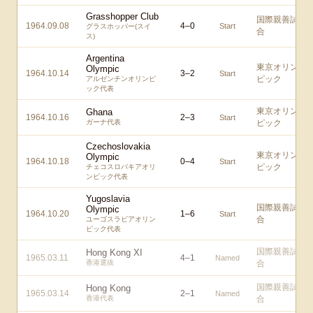
Grasshopper Club
国際親善試
1964.09.08
4
–
0
Start
グラスホッパー(スイ
合
ス)
Argentina
東京オリン
Olympic
1964.10.14
3
–
2
Start
ピック
アルゼンチンオリンピ
ック代表
東京オリン
Ghana
1964.10.16
2
–
3
Start
ガーナ代表
ピック
Czechoslovakia
東京オリン
Olympic
1964.10.18
0
–
4
Start
ピック
チェコスロバキアオリ
ンピック代表
Yugoslavia
国際親善試
Olympic
1964.10.20
1
–
6
Start
合
ユーゴスラビアオリン
ピック代表
国際親善試
Hong Kong XI
1965.03.11
4
–
1
Named
香港選抜
合
国際親善試
Hong Kong
1965.03.14
2
–
1
Named
香港代表
合