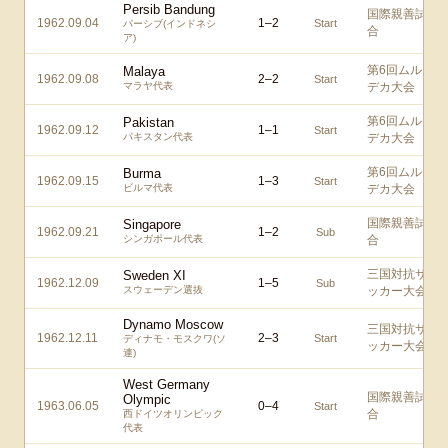
Persib Bandung
国際親善試
1962.09.04
1
–
2
Start
パーシブ(インドネシ
合
ア)
第6回ムル
Malaya
1962.09.08
2
–
2
Start
マラヤ代表
デカ大会
第6回ムル
Pakistan
1962.09.12
1
–
1
Start
パキスタン代表
デカ大会
第6回ムル
Burma
1962.09.15
1
–
3
Start
ビルマ代表
デカ大会
国際親善試
Singapore
1962.09.21
1
–
2
Sub
シンガポール代表
合
三国対抗サ
Sweden XI
1962.12.09
1
–
5
Sub
スウェーデン選抜
ッカー大会
Dynamo Moscow
三国対抗サ
1962.12.11
2
–
3
Start
ディナモ・モスクワ(ソ
ッカー大会
連)
West Germany
国際親善試
Olympic
1963.06.05
0
–
4
Start
合
西ドイツオリンピック
代表