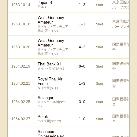
東京国際ス
Japan B
1963.10.14
1
–
3
Start
日本B
ポーツ大会
West Germany
東京国際ス
Amateur
1963.10.16
1
–
1
Start
ポーツ大会
西ドイツ・アマチュア
代表(西ドイツ)
West Germany
国際親善試
Amateur
1963.10.20
4
–
2
Start
合
西ドイツ・アマチュア
代表(西ドイツ)
国際親善試
Thai Bank XI
1964.02.19
0
–
0
Start
タイ・バンク(タイ)
合
Royal Thai Air
国際親善試
1964.02.21
Force
1
–
3
Start
合
タイ空軍(タイ)
Selangor
国際親善試
1964.02.25
3
–
0
Start
セランゴール州(マラ
合
ヤ)
国際親善試
Perak
1964.02.27
1
–
0
Start
ペラク州(マラヤ)
合
Singapore
Chinese-Malay