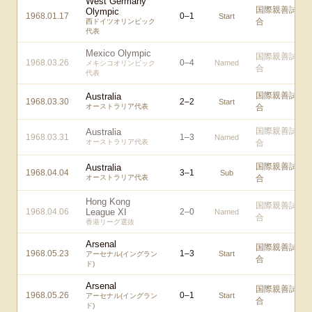
West Germany
国際親善試
Olympic
1968.01.17
0
–
1
Start
合
西ドイツオリンピック
代表
Mexico Olympic
国際親善試
1968.03.26
0
–
4
Named
メキシコオリンピック
合
代表
国際親善試
Australia
1968.03.30
2
–
2
Start
オーストラリア代表
合
国際親善試
Australia
1968.03.31
1
–
3
Named
オーストラリア代表
合
国際親善試
Australia
1968.04.04
3
–
1
Sub
オーストラリア代表
合
Hong Kong
国際親善試
1968.04.06
League XI
2
–
0
Named
合
香港リーグ選抜
Arsenal
国際親善試
1968.05.23
1
–
3
Start
アーセナル(イングラン
合
ド)
Arsenal
国際親善試
1968.05.26
0
–
1
Start
アーセナル(イングラン
合
ド)