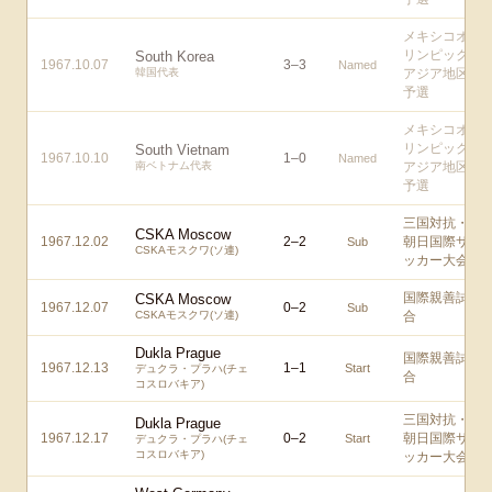
メキシコオ
リンピック
South Korea
1967.10.07
3
–
3
Named
韓国代表
アジア地区
予選
メキシコオ
リンピック
South Vietnam
1967.10.10
1
–
0
Named
南ベトナム代表
アジア地区
予選
三国対抗・
CSKA Moscow
1967.12.02
2
–
2
朝日国際サ
Sub
CSKAモスクワ(ソ連)
ッカー大会
国際親善試
CSKA Moscow
1967.12.07
0
–
2
Sub
CSKAモスクワ(ソ連)
合
Dukla Prague
国際親善試
1967.12.13
1
–
1
Start
デュクラ・プラハ(チェ
合
コスロバキア)
三国対抗・
Dukla Prague
1967.12.17
0
–
2
朝日国際サ
Start
デュクラ・プラハ(チェ
コスロバキア)
ッカー大会