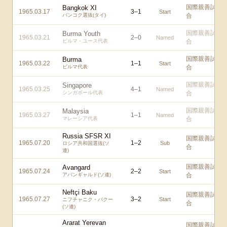
国際親善試
Bangkok XI
1965.03.17
3
–
1
Start
バンコク選抜(タイ)
合
国際親善試
Burma Youth
1965.03.21
2
–
0
Named
ビルマ・ユース代表
合
国際親善試
Burma
1965.03.22
1
–
1
Start
ビルマ代表
合
国際親善試
Singapore
1965.03.25
4
–
1
Named
シンガポール代表
合
国際親善試
Malaysia
1965.03.27
1
–
1
Named
マレーシア代表
合
Russia SFSR XI
国際親善試
1965.07.20
1
–
2
Sub
ロシア共和国選抜(ソ
合
連)
国際親善試
Avangard
1965.07.24
2
–
2
Start
アバンギャルド(ソ連)
合
Neftçi Baku
国際親善試
1965.07.27
3
–
2
Start
ニフチャニク・バクー
合
(ソ連)
Ararat Yerevan
国際親善試