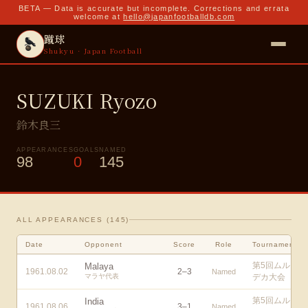
BETA — Data is accurate but incomplete. Corrections and errata
welcome at
hello@japanfootballdb.com
蹴球
Shukyu · Japan Football
SUZUKI Ryozo
鈴木良三
APPEARANCES
GOALS
NAMED
98
0
145
ALL APPEARANCES (
145
)
Date
Opponent
Score
Role
Tournament
第5回ムル
Malaya
1961.08.02
2
–
3
Named
マラヤ代表
デカ大会
第5回ムル
India
1961.08.06
3
–
1
Named