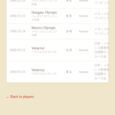
1968.10.20
3
–
1
Named
フランスオリンピック
リンピック
代表
Hungary Olympic
メキシコオ
1968.10.22
0
–
5
Named
ハンガリーオリンピッ
リンピック
ク代表
Mexico Olympic
メキシコオ
1968.10.24
2
–
0
Named
メキシコオリンピック
リンピック
代表
日本・メキ
シコ親善朝
Veracruz
1969.03.21
1
–
3
Named
ベラクルス(メキシコ)
日国際サッ
カー大会
日本・メキ
シコ親善朝
Veracruz
1969.03.23
0
–
1
Named
ベラクルス(メキシコ)
日国際サッ
カー大会
← Back to players