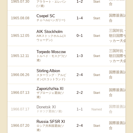
1965.07.30
1
–
2
Start
アララート・エレバン
合
(ソ連)
国際親善試
Csepel SC
1965.08.08
1
–
4
Start
チェペル(ハンガリー)
合
三国対抗・
AIK Stockholm
1965.12.05
0
–
1
朝日国際サ
Start
AIKストックホルム(ス
ウェーデン)
ッカー大会
三国対抗・
Torpedo Moscow
1965.12.11
1
–
3
朝日国際サ
Start
トルペド・モスクワ(ソ
連)
ッカー大会
Stirling Albion
国際親善試
1966.06.26
2
–
4
Start
スターリング・アルビ
合
オン(スコットランド)
Zaporizhzhia XI
国際親善試
1966.07.13
2
–
2
Start
ザプロージェ選抜(ソ
合
連)
国際親善試
Donetsk XI
1966.07.17
1
–
1
Named
ドネツク選抜(ソ連)
合
Russia SFSR XI
国際親善試
1966.07.20
2
–
4
Start
ロシア共和国選抜(ソ
合
連)