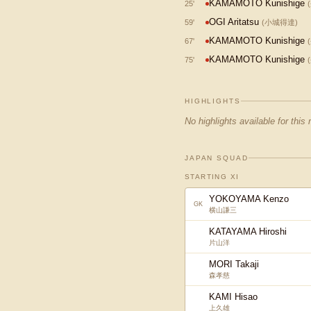
KAMAMOTO Kunishige
25
'
(
OGI Aritatsu
59
'
(
小城得達
)
KAMAMOTO Kunishige
67
'
(
KAMAMOTO Kunishige
75
'
(
HIGHLIGHTS
No highlights available for this
JAPAN SQUAD
STARTING XI
YOKOYAMA Kenzo
GK
横山謙三
KATAYAMA Hiroshi
片山洋
MORI Takaji
森孝慈
KAMI Hisao
上久雄