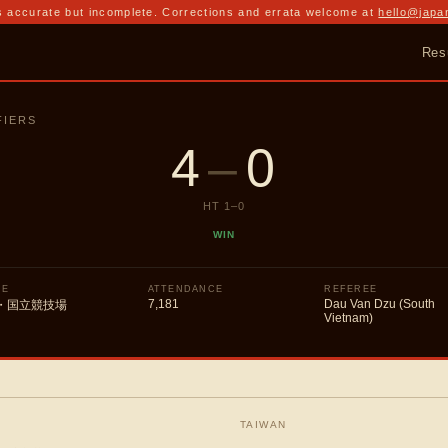
 accurate but incomplete. Corrections and errata welcome at
hello@japa
Res
FIERS
4
–
0
HT
1
–
0
WIN
UE
ATTENDANCE
REFEREE
7,181
Dau Van Dzu (South
・国立競技場
Vietnam)
TAIWAN
—