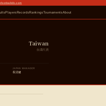
nfootballdb.com
ults
Players
Records
Rankings
Tournaments
About
Taiwan
台湾代表
JAPAN MANAGER
長沼健