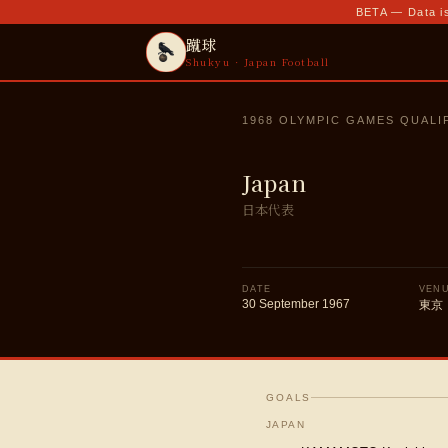
BETA — Data is
蹴球
Shukyu · Japan Football
1968 OLYMPIC GAMES QUALI
Japan
日本代表
DATE
VEN
30 September 1967
東京
GOALS
JAPAN