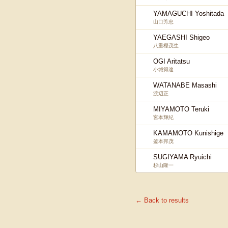
YAMAGUCHI Yoshitada
山口芳忠
YAEGASHI Shigeo
八重樫茂生
OGI Aritatsu
小城得達
WATANABE Masashi
渡辺正
MIYAMOTO Teruki
宮本輝紀
KAMAMOTO Kunishige
釜本邦茂
SUGIYAMA Ryuichi
杉山隆一
← Back to results