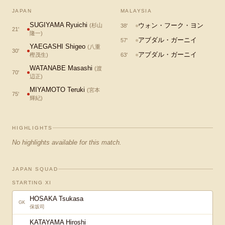
JAPAN
MALAYSIA
SUGIYAMA Ryuichi
ウォン・フーク・ヨン
(
杉山
38
'
21
'
隆一
)
アブダル・ガーニイ
57
'
YAEGASHI Shigeo
(
八重
30
'
アブダル・ガーニイ
樫茂生
)
63
'
WATANABE Masashi
(
渡
70
'
辺正
)
MIYAMOTO Teruki
(
宮本
75
'
輝紀
)
HIGHLIGHTS
No highlights available for this match.
JAPAN SQUAD
STARTING XI
HOSAKA Tsukasa
GK
保坂司
KATAYAMA Hiroshi