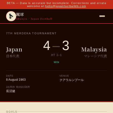
BETA — Data is accurate but incomplete. Corrections and errata
welcome at
hello@japanfootballdb.com
蹴球
Shukyu · Japan Football
7TH MERDEKA TOURNAMENT
4
–
3
Japan
Malaysia
日本代表
マレーシア代表
HT
2
–
1
WIN
DATE
VENUE
8 August 1963
クアラルンプール
JAPAN MANAGER
長沼健
GOALS