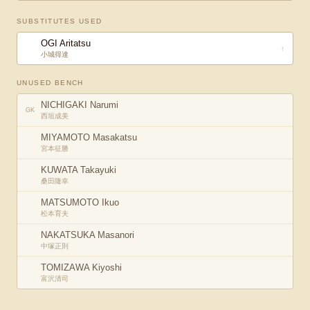
SUBSTITUTES USED
OGI Aritatsu
↑
小城得達
UNUSED BENCH
NICHIGAKI Narumi
GK
西垣成美
MIYAMOTO Masakatsu
宮本征勝
KUWATA Takayuki
桑田隆幸
MATSUMOTO Ikuo
松本育夫
NAKATSUKA Masanori
中塚正則
TOMIZAWA Kiyoshi
富沢清司