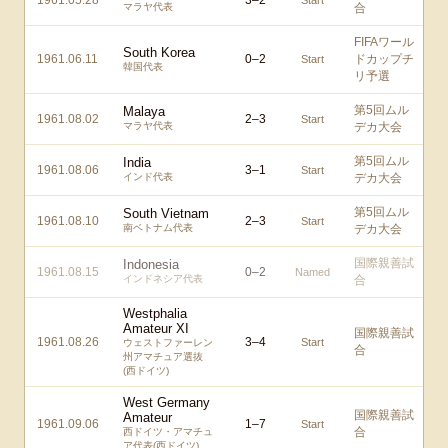
1961.05.28
3
–
2
Start
マラヤ代表
合
FIFAワール
South Korea
1961.06.11
0
–
2
ドカップチ
Start
韓国代表
リ予選
第5回ムル
Malaya
1961.08.02
2
–
3
Start
マラヤ代表
デカ大会
第5回ムル
India
1961.08.06
3
–
1
Start
インド代表
デカ大会
第5回ムル
South Vietnam
1961.08.10
2
–
3
Start
南ベトナム代表
デカ大会
国際親善試
Indonesia
1961.08.15
0
–
2
Named
インドネシア代表
合
Westphalia
Amateur XI
国際親善試
1961.08.26
3
–
4
Start
ウェストファーレン
合
州アマチュア選抜
(西ドイツ)
West Germany
国際親善試
Amateur
1961.09.06
1
–
7
Start
合
西ドイツ・アマチュ
ア代表(西ドイツ)