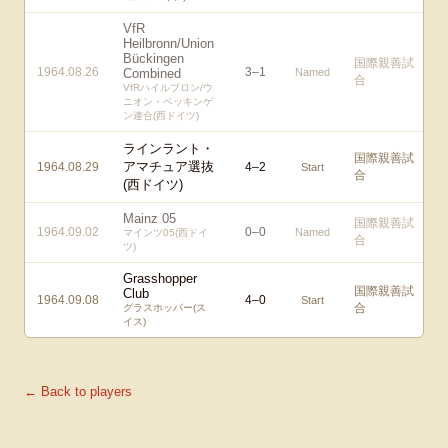
VfR
Heilbronn/Union
Bückingen
国際親善試
1964.08.26
3
–
1
Combined
Named
合
VfRハイルブロン/ウ
ニオン・ベッキンゲ
ン連合(西ドイツ)
ラインラント・
国際親善試
アマチュア選抜
1964.08.29
4
–
2
Start
合
(西ドイツ)
Mainz 05
国際親善試
1964.09.02
0
–
0
Named
マインツ05(西ドイ
合
ツ)
Grasshopper
国際親善試
Club
1964.09.08
4
–
0
Start
合
グラスホッパー(ス
イス)
← Back to players