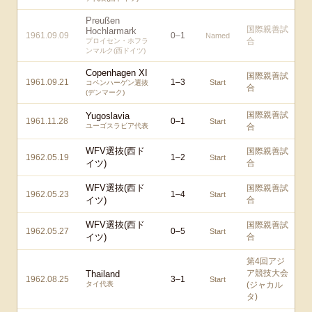
Preußen
国際親善試
Hochlarmark
1961.09.09
0
–
1
Named
合
プロイセン・ホフラ
ンマルク(西ドイツ)
Copenhagen XI
国際親善試
1961.09.21
1
–
3
Start
コペンハーゲン選抜
合
(デンマーク)
国際親善試
Yugoslavia
1961.11.28
0
–
1
Start
ユーゴスラビア代表
合
WFV選抜(西ド
国際親善試
1962.05.19
1
–
2
Start
イツ)
合
WFV選抜(西ド
国際親善試
1962.05.23
1
–
4
Start
イツ)
合
WFV選抜(西ド
国際親善試
1962.05.27
0
–
5
Start
イツ)
合
第4回アジ
ア競技大会
Thailand
1962.08.25
3
–
1
Start
タイ代表
(ジャカル
タ)