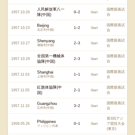
人民解放軍八一
国際親善試
1957.10.20
0
–
2
Start
隊(中国)
合
国際親善試
Beijing
1957.10.23
1
–
2
Start
北京市(中国)
合
国際親善試
Shenyang
1957.10.27
2
–
3
Start
瀋陽市(中国)
合
全国第一機械体
国際親善試
1957.10.29
2
–
3
Start
協隊(中国)
合
国際親善試
Shanghai
1957.11.03
1
–
1
Start
上海市(中国)
合
紅旗体協隊(中
国際親善試
1957.11.05
2
–
1
Start
国)
合
国際親善試
Guangzhou
1957.11.10
3
–
2
Start
広州市(中国)
合
第3回アジ
Philippines
1958.05.26
0
–
1
ア競技大会
Start
フィリピン代表
(東京)