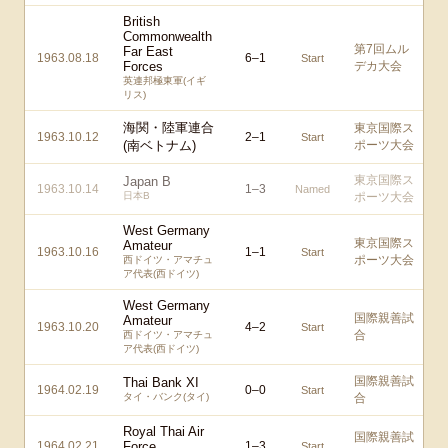
British
Commonwealth
第7回ムル
Far East
1963.08.18
6
–
1
Start
Forces
デカ大会
英連邦極東軍(イギ
リス)
海関・陸軍連合
東京国際ス
1963.10.12
2
–
1
Start
(南ベトナム)
ポーツ大会
東京国際ス
Japan B
1963.10.14
1
–
3
Named
日本B
ポーツ大会
West Germany
東京国際ス
Amateur
1963.10.16
1
–
1
Start
ポーツ大会
西ドイツ・アマチュ
ア代表(西ドイツ)
West Germany
国際親善試
Amateur
1963.10.20
4
–
2
Start
合
西ドイツ・アマチュ
ア代表(西ドイツ)
国際親善試
Thai Bank XI
1964.02.19
0
–
0
Start
タイ・バンク(タイ)
合
Royal Thai Air
国際親善試
1964.02.21
Force
1
–
3
Start