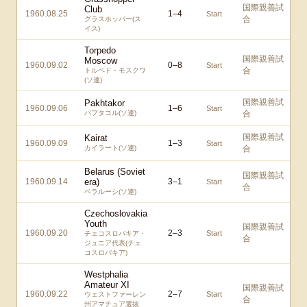
国際親善試
Club
1960.08.25
1
–
4
Start
合
グラスホッパー(ス
イス)
Torpedo
国際親善試
Moscow
1960.09.02
0
–
8
Start
合
トルペド・モスクワ
(ソ連)
国際親善試
Pakhtakor
1960.09.06
1
–
6
Start
パフタコル(ソ連)
合
国際親善試
Kairat
1960.09.09
1
–
3
Start
カイラート(ソ連)
合
Belarus (Soviet
国際親善試
1960.09.14
era)
3
–
1
Start
合
ベラルーシ(ソ連)
Czechoslovakia
Youth
国際親善試
1960.09.20
2
–
3
Start
チェコスロバキア・
合
ジュニア代表(チェ
コスロバキア)
Westphalia
Amateur XI
国際親善試
1960.09.22
2
–
7
Start
ウェストファーレン
合
州アマチュア選抜