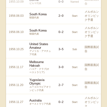
1955.10.09
0
–
0
Named
ビルマ代表
合
メルボルン
South Korea
1956.06.03
2
–
0
オリンピッ
Start
韓国代表
ク予選
メルボルン
South Korea
1956.06.10
0
–
2
オリンピッ
Start
韓国代表
ク予選
United States
国際親善試
Amateur
1956.10.25
3
–
5
Sub
合
アメリカ・アマチュ
ア代表
Melbourne
国際親善試
Hakoah
1956.11.17
3
–
0
Start
合
ハコア・クラブ(オ
ーストラリア)
Yugoslavia
国際親善試
Olympic
1956.11.20
2
–
7
Start
合
ユーゴスラビアオリ
ンピック代表
メルボルン
Australia
1956.11.27
0
–
2
オリンピッ
Start
オーストラリア代表
ク