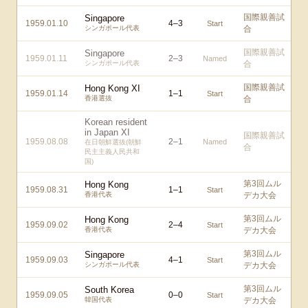
国際親善試
Singapore
1959.01.10
4
–
3
Start
シンガポール代表
合
国際親善試
Singapore
1959.01.11
2
–
3
Named
シンガポール代表
合
国際親善試
Hong Kong XI
1959.01.14
1
–
1
Start
香港選抜
合
Korean resident
in Japan XI
国際親善試
1959.08.08
2
–
1
Named
在日朝鮮選抜(朝鮮
合
民主主義人民共和
国)
第3回ムル
Hong Kong
1959.08.31
1
–
1
Start
香港代表
デカ大会
第3回ムル
Hong Kong
1959.09.02
2
–
4
Start
香港代表
デカ大会
第3回ムル
Singapore
1959.09.03
4
–
1
Start
シンガポール代表
デカ大会
第3回ムル
South Korea
1959.09.05
0
–
0
Start
韓国代表
デカ大会