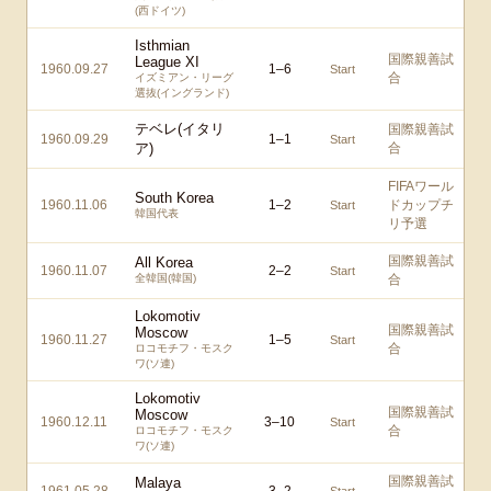
(西ドイツ)
Isthmian
国際親善試
League XI
1960.09.27
1
–
6
Start
合
イズミアン・リーグ
選抜(イングランド)
テベレ(イタリ
国際親善試
1960.09.29
1
–
1
Start
ア)
合
FIFAワール
South Korea
1960.11.06
1
–
2
ドカップチ
Start
韓国代表
リ予選
国際親善試
All Korea
1960.11.07
2
–
2
Start
全韓国(韓国)
合
Lokomotiv
国際親善試
Moscow
1960.11.27
1
–
5
Start
合
ロコモチフ・モスク
ワ(ソ連)
Lokomotiv
国際親善試
Moscow
1960.12.11
3
–
10
Start
合
ロコモチフ・モスク
ワ(ソ連)
国際親善試
Malaya