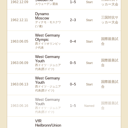
1962.12.09
1
–
5
Start
スウェーデン選抜
ッカー大会
Dynamo
三国対抗サ
Moscow
1962.12.11
2
–
3
Start
ッカー大会
ディナモ・モスクワ
(ソ連)
West Germany
国際親善試
Olympic
1963.06.05
0
–
4
Start
合
西ドイツオリンピッ
ク代表
West Germany
国際親善試
Youth
1963.06.09
0
–
5
Start
合
西ドイツ・ジュニア
代表(西ドイツ)
West Germany
国際親善試
Youth
1963.06.13
0
–
5
Start
合
西ドイツ・ジュニア
代表(西ドイツ)
West Germany
国際親善試
Youth
1963.06.16
1
–
5
Named
合
西ドイツ・ジュニア
代表(西ドイツ)
VfR
Heilbronn/Union