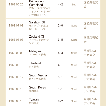
Bückingen
国際親善試
1963.06.26
4
–
2
Combined
Sub
合
VfRハイルブロン/ウ
ニオン・ベッキンゲ
ン連合(西ドイツ)
Salzburg XI
国際親善試
1963.07.03
2
–
0
Start
ザルツブルク選抜
合
(オーストリア)
Zealand XI
国際親善試
1963.07.07
3
–
5
Start
ゼーランド選抜(デ
合
ンマーク)
第7回ムル
Malaysia
1963.08.08
4
–
3
Start
マレーシア代表
デカ大会
第7回ムル
Thailand
1963.08.10
4
–
1
Start
タイ代表
デカ大会
第7回ムル
South Vietnam
1963.08.12
5
–
1
Start
南ベトナム代表
デカ大会
第7回ムル
South Korea
1963.08.13
1
–
1
Start
韓国代表
デカ大会
第7回ムル
Taiwan
1963.08.15
0
–
2
Start
台湾代表
デカ大会