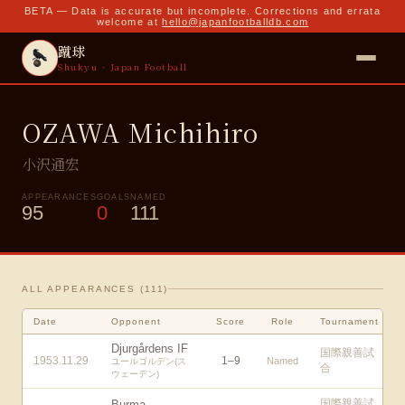
BETA — Data is accurate but incomplete. Corrections and errata
welcome at
hello@japanfootballdb.com
蹴球
Shukyu · Japan Football
OZAWA Michihiro
小沢通宏
APPEARANCES
GOALS
NAMED
95
0
111
ALL APPEARANCES (
111
)
Date
Opponent
Score
Role
Tournament
Djurgårdens IF
国際親善試
1953.11.29
1
–
9
Named
ユールゴルデン(ス
合
ウェーデン)
国際親善試
Burma