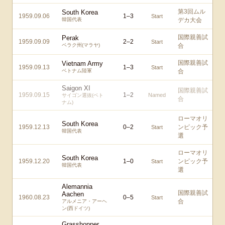
第3回ムル
South Korea
1959.09.06
1
–
3
Start
韓国代表
デカ大会
国際親善試
Perak
1959.09.09
2
–
2
Start
ペラク州(マラヤ)
合
国際親善試
Vietnam Army
1959.09.13
1
–
3
Start
ベトナム陸軍
合
Saigon XI
国際親善試
1959.09.15
1
–
2
Named
サイゴン選抜(ベト
合
ナム)
ローマオリ
South Korea
1959.12.13
0
–
2
ンピック予
Start
韓国代表
選
ローマオリ
South Korea
1959.12.20
1
–
0
ンピック予
Start
韓国代表
選
Alemannia
国際親善試
Aachen
1960.08.23
0
–
5
Start
合
アルメニア・アーヘ
ン(西ドイツ)
Grasshopper