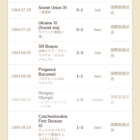
国際親善試
Soviet Union XI
1964.07.28
0
–
1
Sub
ソ連選抜
合
Ukraine XI
国際親善試
(Soviet era)
1964.07.31
0
–
2
Start
合
ウクライナ選抜(ソ
連)
SR Brașov
国際親善試
赤旗クラブ・ブラソ
1964.08.05
2
–
3
Sub
合
ウステル・ロス(ル
ーマニア)
Progresul
国際親善試
București
1964.08.09
1
–
1
Start
合
プログレッスル(ル
ーマニア)
Hungary
国際親善試
Olympic
1964.08.12
1
–
6
Named
合
ハンガリーオリンピ
ック代表
Czechoslovakia
First Division
国際親善試
XI
1964.08.19
1
–
3
Start
合
チェコスロバキア1
部リーグ選抜(チェ
コスロバキア)