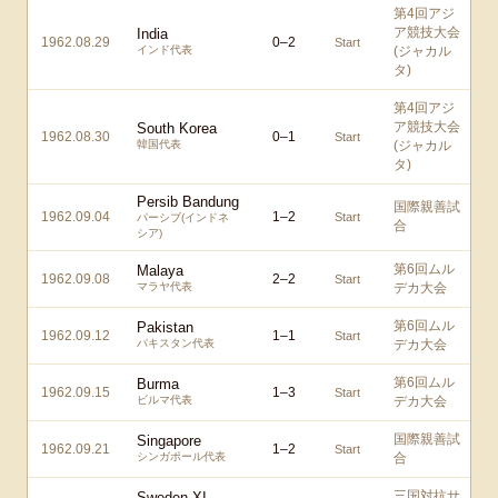
第4回アジ
ア競技大会
India
1962.08.29
0
–
2
Start
インド代表
(ジャカル
タ)
第4回アジ
ア競技大会
South Korea
1962.08.30
0
–
1
Start
韓国代表
(ジャカル
タ)
Persib Bandung
国際親善試
1962.09.04
1
–
2
Start
パーシブ(インドネ
合
シア)
第6回ムル
Malaya
1962.09.08
2
–
2
Start
マラヤ代表
デカ大会
第6回ムル
Pakistan
1962.09.12
1
–
1
Start
パキスタン代表
デカ大会
第6回ムル
Burma
1962.09.15
1
–
3
Start
ビルマ代表
デカ大会
国際親善試
Singapore
1962.09.21
1
–
2
Start
シンガポール代表
合
三国対抗サ
Sweden XI