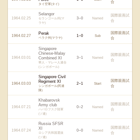
合
タイ空軍(タイ)
Selangor
国際親善試
1964.02.25
3
–
0
Named
セランゴール州(マ
合
ラヤ)
国際親善試
Perak
1964.02.27
1
–
0
Sub
ペラク州(マラヤ)
合
Singapore
Chinese-Malay
国際親善試
1964.03.01
3
–
1
Combined XI
Named
合
華人・マレー人連合
(シンガポール)
Singapore Civil
国際親善試
Regiment XI
1964.03.03
2
–
1
Start
合
シンガポール(民連
隊)
Khabarovsk
国際親善試
Army club
1964.07.21
0
–
2
Named
合
ハバロフスク陸軍
(ソ連)
Russia SFSR
国際親善試
XI
1964.07.24
0
–
0
Named
合
ロシア共和国選抜
(ソ連)