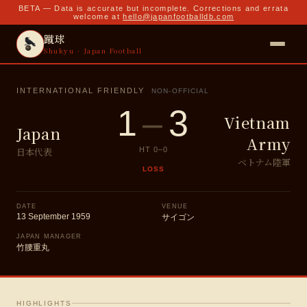
BETA — Data is accurate but incomplete. Corrections and errata
welcome at
hello@japanfootballdb.com
蹴球
Shukyu · Japan Football
INTERNATIONAL FRIENDLY
NON-OFFICIAL
1
–
3
Vietnam
Japan
Army
日本代表
HT
0
–
0
ベトナム陸軍
LOSS
DATE
VENUE
13 September 1959
サイゴン
JAPAN MANAGER
竹腰重丸
HIGHLIGHTS