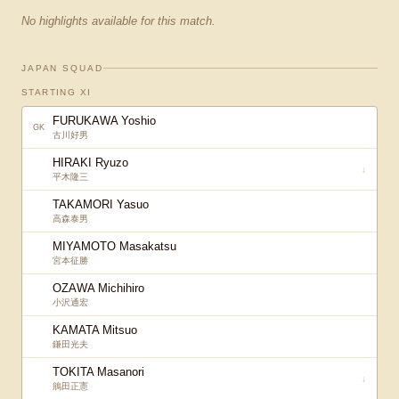
No highlights available for this match.
JAPAN SQUAD
STARTING XI
FURUKAWA Yoshio
GK
古川好男
HIRAKI Ryuzo
↓
平木隆三
TAKAMORI Yasuo
高森泰男
MIYAMOTO Masakatsu
宮本征勝
OZAWA Michihiro
小沢通宏
KAMATA Mitsuo
鎌田光夫
TOKITA Masanori
↓
鴘田正憲