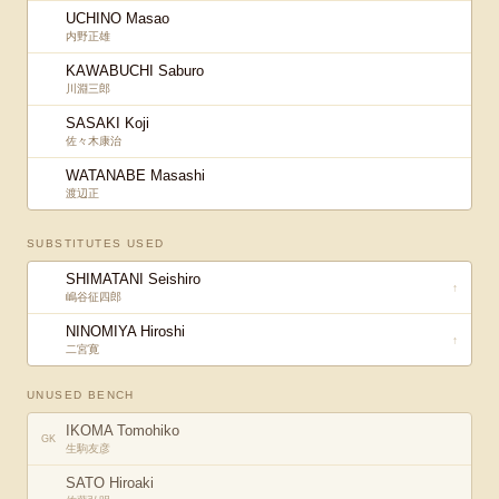
UCHINO Masao
内野正雄
KAWABUCHI Saburo
川淵三郎
SASAKI Koji
佐々木康治
WATANABE Masashi
渡辺正
SUBSTITUTES USED
SHIMATANI Seishiro
↑
嶋谷征四郎
NINOMIYA Hiroshi
↑
二宮寛
UNUSED BENCH
IKOMA Tomohiko
GK
生駒友彦
SATO Hiroaki