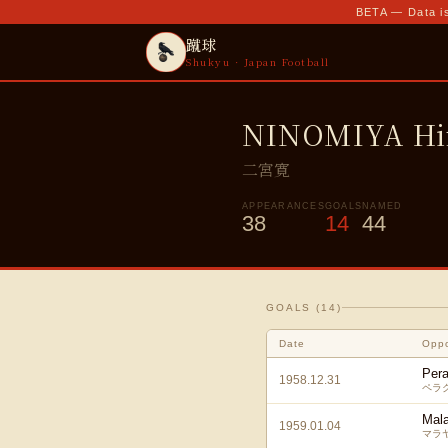
BETA — Data is
蹴球
Shukyu · Japan Football
NINOMIYA Hi
二宮寛
APPEARANCES
GOALS
NAMED
38
14
44
GOALS (
14
)
Date
Opp
Per
1958.12.31
ペラク
Mal
1959.01.04
マラ