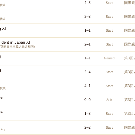
4
–
3
国際親
Start
代表
2
–
3
国際親
Start
代表
 XI
1
–
1
国際親
Start
ident in Japan XI
2
–
1
国際親
Start
(朝鮮民主主義人民共和国)
g
1
–
1
第3回
Named
g
2
–
4
第3回
Start
4
–
1
第3回
Start
代表
ea
0
–
0
第3回
Sub
ea
1
–
3
第3回
Start
2
–
2
国際親
Start
ヤ)