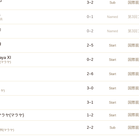
u
3
–
2
国際親
Sub
s
0
–
1
第3回
Named
表
g
0
–
2
第3回
Named
g
2
–
5
国際親
Start
aya XI
0
–
2
国際親
Start
(マラヤ)
2
–
6
国際親
Start
3
–
0
国際親
Start
ヤ)
3
–
1
国際親
Start
ラヤ(マラヤ)
国際親
1
–
2
Start
2
–
2
国際親
Sub
州(マラヤ)