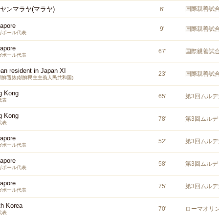
ヤンマラヤ(マラヤ)
国際親善試
6
'
apore
9
'
国際親善試
ガポール代表
apore
67
'
国際親善試
ガポール代表
an resident in Japan XI
23
'
国際親善試
朝鮮選抜(朝鮮民主主義人民共和国)
g Kong
65
'
第3回ムルデ
代表
g Kong
78
'
第3回ムルデ
代表
apore
52
'
第3回ムルデ
ガポール代表
apore
58
'
第3回ムルデ
ガポール代表
apore
75
'
第3回ムルデ
ガポール代表
th Korea
70
'
ローマオリ
代表