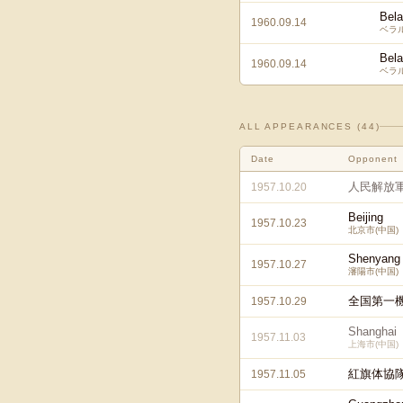
Bela
1960.09.14
ベラル
Bela
1960.09.14
ベラル
ALL APPEARANCES (
44
)
Date
Opponent
人民解放軍
1957.10.20
Beijing
1957.10.23
北京市(中国)
Shenyang
1957.10.27
瀋陽市(中国)
全国第一機
1957.10.29
Shanghai
1957.11.03
上海市(中国)
紅旗体協隊
1957.11.05