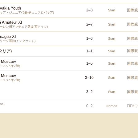
vakia Youth
2
–
3
国際親
Start
キア・ジュニア代表(チェコスロバキア)
a Amateur XI
2
–
7
国際親
Start
ーレン州アマチュア選抜(西ドイツ)
League XI
1
–
6
国際親
Start
リーグ選抜(イングランド)
タリア)
国際親
1
–
1
Start
v Moscow
1
–
5
国際親
Start
モスクワ(ソ連)
v Moscow
3
–
10
国際親
Start
モスクワ(ソ連)
3
–
2
国際親
Start
ea
0
–
2
FIF
Named