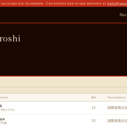
 accurate but incomplete. Corrections and errata welcome at
hello@japa
Res
roshi
onent
Min
Tournament
ak
11
'
国際親善試
州(マラヤ)
aya
51
'
国際親善試
ヤ代表