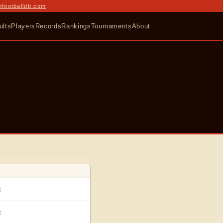
nfootballdb.com
ults
Players
Records
Rankings
Tournaments
About
合
合