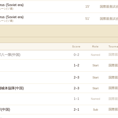
rus (Soviet era)
15
'
国際親善試
ーシ(ソ連)
rus (Soviet era)
51
'
国際親善試
ーシ(ソ連)
Score
Role
Tourn
八一隊(中国)
国際親
0
–
2
Named
1
–
2
国際親
Start
2
–
3
国際親
Start
械体協隊(中国)
国際親
2
–
3
Start
1
–
1
国際親
Named
(中国)
国際親
2
–
1
Sub