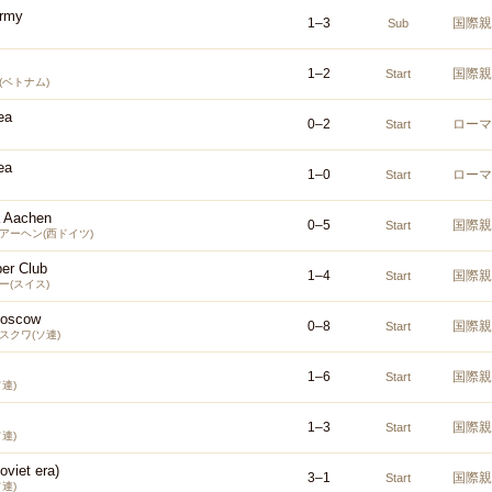
Army
1
–
3
国際親
Sub
1
–
2
国際親
Start
(ベトナム)
ea
0
–
2
ローマ
Start
ea
1
–
0
ローマ
Start
 Aachen
0
–
5
国際親
Start
アーヘン(西ドイツ)
er Club
1
–
4
国際親
Start
ー(スイス)
Moscow
0
–
8
国際親
Start
スクワ(ソ連)
1
–
6
国際親
Start
連)
1
–
3
国際親
Start
連)
oviet era)
3
–
1
国際親
Start
連)