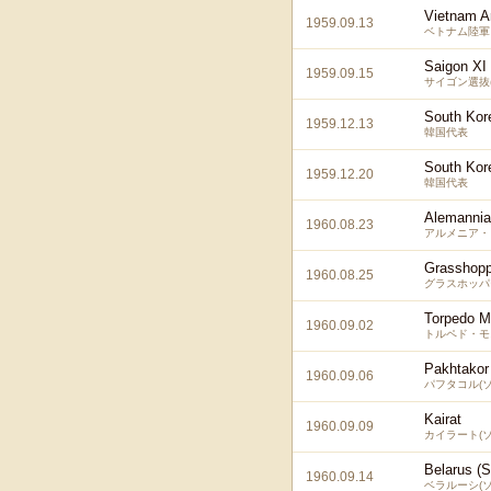
Vietnam 
1959.09.13
ベトナム陸軍
Saigon XI
1959.09.15
サイゴン選抜
South Kor
1959.12.13
韓国代表
South Kor
1959.12.20
韓国代表
Alemannia
1960.08.23
アルメニア・
Grasshopp
1960.08.25
グラスホッパ
Torpedo 
1960.09.02
トルペド・モ
Pakhtakor
1960.09.06
パフタコル(ソ
Kairat
1960.09.09
カイラート(ソ
Belarus (S
1960.09.14
ベラルーシ(ソ