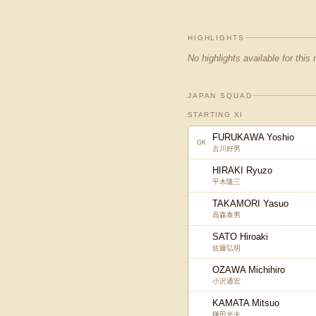
HIGHLIGHTS
No highlights available for this
JAPAN SQUAD
STARTING XI
FURUKAWA Yoshio
GK
古川好男
HIRAKI Ryuzo
平木隆三
TAKAMORI Yasuo
高森泰男
SATO Hiroaki
佐藤弘明
OZAWA Michihiro
小沢通宏
KAMATA Mitsuo
鎌田光夫