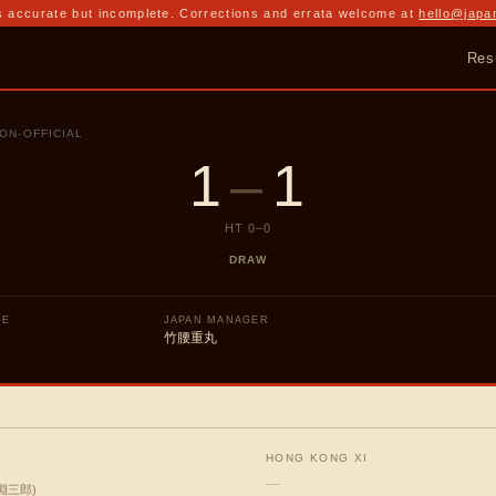
 accurate but incomplete. Corrections and errata welcome at
hello@japa
Res
ON-OFFICIAL
1
–
1
HT
0
–
0
DRAW
UE
JAPAN MANAGER
竹腰重丸
HONG KONG XI
—
淵三郎
)