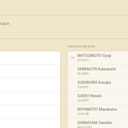
 match.
UNUSED BENCH
MATSUMOTO Gyoji
GK
松本暁司
SHIBAKITA Katsutoshi
柴北勝利
SUGIMURA Kosaku
杉村耕作
SAEKI Hiroshi
佐伯博司
MIYAMOTO Masakatsu
宮本征勝
SHIMATANI Seishiro
嶋谷征四郎