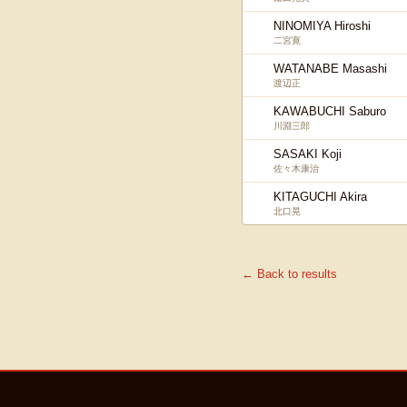
NINOMIYA Hiroshi
二宮寛
WATANABE Masashi
渡辺正
KAWABUCHI Saburo
川淵三郎
SASAKI Koji
佐々木康治
KITAGUCHI Akira
北口晃
← Back to results