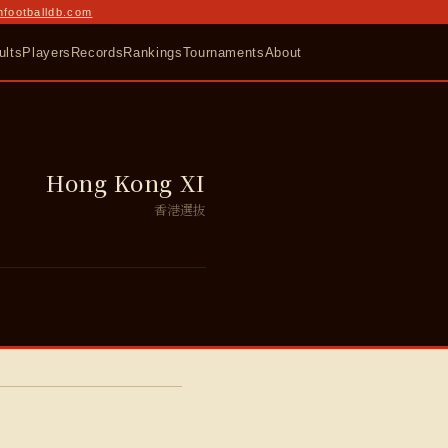
nfootballdb.com
ults
Players
Records
Rankings
Tournaments
About
Hong Kong XI
香港選抜