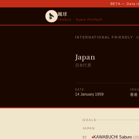
BETA — Data is
蹴球
Shukyu · Japan Football
INTERNATIONAL FRIENDLY
N
Japan
日本代表
DATE
VEN
14 January 1959
香港
GOALS
JAPAN
KAWABUCHI Saburo
81
'
(
川