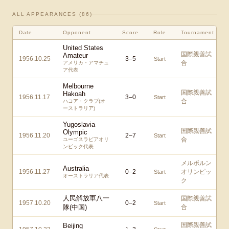
ALL APPEARANCES (
86
)
Date
Opponent
Score
Role
Tournament
United States
国際親善試
Amateur
1956.10.25
3
–
5
Start
合
アメリカ・アマチュ
ア代表
Melbourne
国際親善試
Hakoah
1956.11.17
3
–
0
Start
合
ハコア・クラブ(オ
ーストラリア)
Yugoslavia
国際親善試
Olympic
1956.11.20
2
–
7
Start
合
ユーゴスラビアオリ
ンピック代表
メルボルン
Australia
1956.11.27
0
–
2
オリンピッ
Start
オーストラリア代表
ク
人民解放軍八一
国際親善試
1957.10.20
0
–
2
Start
隊(中国)
合
国際親善試
Beijing