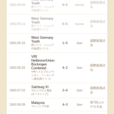
国際親善試
Youth
1963.06.09
0
–
5
Named
合
西ドイツ・ジュニア
代表(西ドイツ)
West Germany
国際親善試
Youth
1963.06.13
0
–
5
Named
合
西ドイツ・ジュニア
代表(西ドイツ)
West Germany
国際親善試
Youth
1963.06.16
1
–
5
Start
合
西ドイツ・ジュニア
代表(西ドイツ)
VfR
Heilbronn/Union
Bückingen
国際親善試
1963.06.26
4
–
2
Combined
Start
合
VfRハイルブロン/ウ
ニオン・ベッキンゲ
ン連合(西ドイツ)
Salzburg XI
国際親善試
1963.07.03
2
–
0
Start
ザルツブルク選抜
合
(オーストリア)
第7回ムル
Malaysia
1963.08.08
4
–
3
Start
マレーシア代表
デカ大会