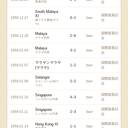
香港代表
合
South Malaya
国際親善試
XI
1958.12.27
0
–
2
Start
合
南マラヤ選抜(マラ
ヤ)
国際親善試
Malaya
1958.12.28
2
–
6
Start
マラヤ代表
合
国際親善試
Malaya
1959.01.04
3
–
1
Start
マラヤ代表
合
マラヤンマラヤ
国際親善試
1959.01.07
1
–
2
Start
(マラヤ)
合
Selangor
国際親善試
1959.01.08
2
–
2
Start
セランゴール州(マ
合
ラヤ)
国際親善試
Singapore
1959.01.10
4
–
3
Start
シンガポール代表
合
国際親善試
Singapore
1959.01.11
2
–
3
Start
シンガポール代表
合
国際親善試
Hong Kong XI
1959.01.14
1
–
1
Start