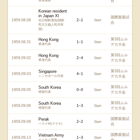
香港選抜
合
Korean resident
in Japan XI
国際親善試
1959.08.08
2
–
1
Start
在日朝鮮選抜(朝鮮
合
民主主義人民共和
国)
第3回ムル
Hong Kong
1959.08.31
1
–
1
Start
香港代表
デカ大会
第3回ムル
Hong Kong
1959.09.02
2
–
4
Start
香港代表
デカ大会
第3回ムル
Singapore
1959.09.03
4
–
1
Start
シンガポール代表
デカ大会
第3回ムル
South Korea
1959.09.05
0
–
0
Start
韓国代表
デカ大会
第3回ムル
South Korea
1959.09.06
1
–
3
Start
韓国代表
デカ大会
国際親善試
Perak
1959.09.09
2
–
2
Start
ペラク州(マラヤ)
合
国際親善試
Vietnam Army
1959.09.13
1
–
3
Start
ベトナム陸軍