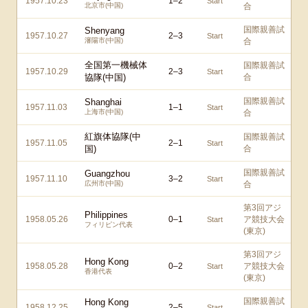
1957.10.23
1
–
2
Start
北京市(中国)
合
国際親善試
Shenyang
1957.10.27
2
–
3
Start
瀋陽市(中国)
合
全国第一機械体
国際親善試
1957.10.29
2
–
3
Start
協隊(中国)
合
国際親善試
Shanghai
1957.11.03
1
–
1
Start
上海市(中国)
合
紅旗体協隊(中
国際親善試
1957.11.05
2
–
1
Start
国)
合
国際親善試
Guangzhou
1957.11.10
3
–
2
Start
広州市(中国)
合
第3回アジ
Philippines
1958.05.26
0
–
1
ア競技大会
Start
フィリピン代表
(東京)
第3回アジ
Hong Kong
1958.05.28
0
–
2
ア競技大会
Start
香港代表
(東京)
国際親善試
Hong Kong
1958.12.25
2
–
5
Start