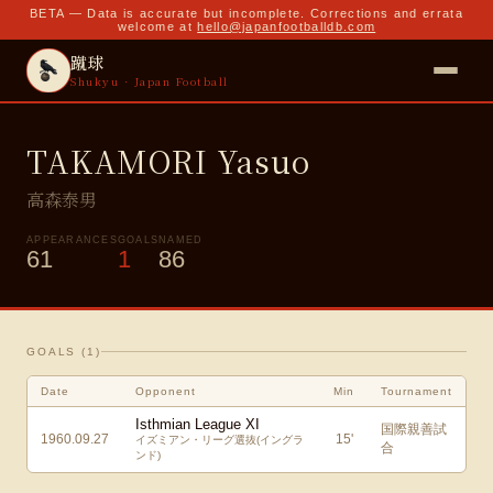
BETA — Data is accurate but incomplete. Corrections and errata
welcome at
hello@japanfootballdb.com
蹴球
Shukyu · Japan Football
TAKAMORI Yasuo
高森泰男
APPEARANCES
GOALS
NAMED
61
1
86
GOALS (
1
)
Date
Opponent
Min
Tournament
Isthmian League XI
国際親善試
1960.09.27
15
'
イズミアン・リーグ選抜(イングラ
合
ンド)