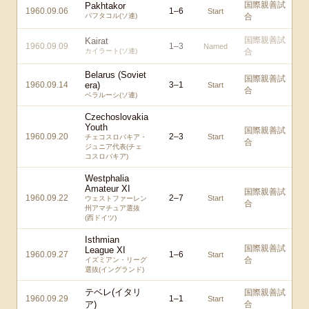
国際親善試
Pakhtakor
1960.09.06
1
–
6
Start
パフタコル(ソ連)
合
国際親善試
Kairat
1960.09.09
1
–
3
Named
カイラート(ソ連)
合
Belarus (Soviet
国際親善試
1960.09.14
era)
3
–
1
Start
合
ベラルーシ(ソ連)
Czechoslovakia
Youth
国際親善試
1960.09.20
2
–
3
Start
チェコスロバキア・
合
ジュニア代表(チェ
コスロバキア)
Westphalia
Amateur XI
国際親善試
1960.09.22
2
–
7
Start
ウェストファーレン
合
州アマチュア選抜
(西ドイツ)
Isthmian
国際親善試
League XI
1960.09.27
1
–
6
Start
合
イズミアン・リーグ
選抜(イングランド)
テベレ(イタリ
国際親善試
1960.09.29
1
–
1
Start
ア)
合