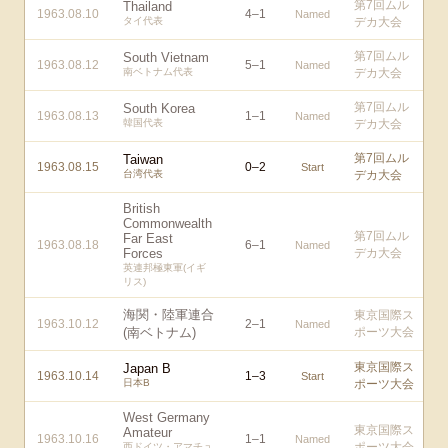
第7回ムル
Thailand
1963.08.10
4
–
1
Named
タイ代表
デカ大会
第7回ムル
South Vietnam
1963.08.12
5
–
1
Named
南ベトナム代表
デカ大会
第7回ムル
South Korea
1963.08.13
1
–
1
Named
韓国代表
デカ大会
第7回ムル
Taiwan
1963.08.15
0
–
2
Start
台湾代表
デカ大会
British
Commonwealth
第7回ムル
Far East
1963.08.18
6
–
1
Named
Forces
デカ大会
英連邦極東軍(イギ
リス)
海関・陸軍連合
東京国際ス
1963.10.12
2
–
1
Named
(南ベトナム)
ポーツ大会
東京国際ス
Japan B
1963.10.14
1
–
3
Start
日本B
ポーツ大会
West Germany
東京国際ス
Amateur
1963.10.16
1
–
1
Named
ポーツ大会
西ドイツ・アマチュ