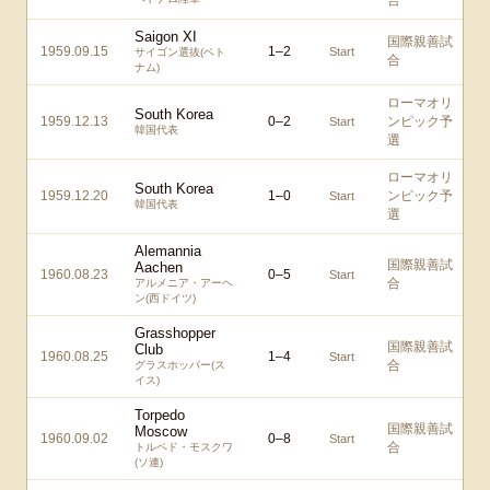
合
Saigon XI
国際親善試
1959.09.15
1
–
2
Start
サイゴン選抜(ベト
合
ナム)
ローマオリ
South Korea
1959.12.13
0
–
2
ンピック予
Start
韓国代表
選
ローマオリ
South Korea
1959.12.20
1
–
0
ンピック予
Start
韓国代表
選
Alemannia
国際親善試
Aachen
1960.08.23
0
–
5
Start
合
アルメニア・アーヘ
ン(西ドイツ)
Grasshopper
国際親善試
Club
1960.08.25
1
–
4
Start
合
グラスホッパー(ス
イス)
Torpedo
国際親善試
Moscow
1960.09.02
0
–
8
Start
合
トルペド・モスクワ
(ソ連)