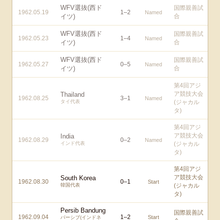
WFV選抜(西ド
国際親善試
1962.05.19
1
–
2
Named
イツ)
合
WFV選抜(西ド
国際親善試
1962.05.23
1
–
4
Named
イツ)
合
WFV選抜(西ド
国際親善試
1962.05.27
0
–
5
Named
イツ)
合
第4回アジ
ア競技大会
Thailand
1962.08.25
3
–
1
Named
タイ代表
(ジャカル
タ)
第4回アジ
ア競技大会
India
1962.08.29
0
–
2
Named
インド代表
(ジャカル
タ)
第4回アジ
ア競技大会
South Korea
1962.08.30
0
–
1
Start
韓国代表
(ジャカル
タ)
Persib Bandung
国際親善試
1962.09.04
1
–
2
Start
パーシブ(インドネ