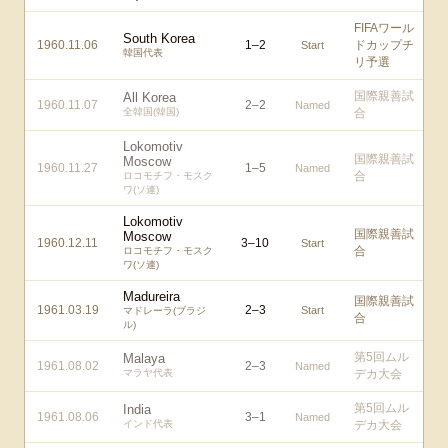
FIFAワール
South Korea
1960.11.06
1
–
2
ドカップチ
Start
韓国代表
リ予選
国際親善試
All Korea
1960.11.07
2
–
2
Named
全韓国(韓国)
合
Lokomotiv
国際親善試
Moscow
1960.11.27
1
–
5
Named
合
ロコモチフ・モスク
ワ(ソ連)
Lokomotiv
国際親善試
Moscow
1960.12.11
3
–
10
Start
合
ロコモチフ・モスク
ワ(ソ連)
Madureira
国際親善試
1961.03.19
2
–
3
Start
マドレーラ(ブラジ
合
ル)
第5回ムル
Malaya
1961.08.02
2
–
3
Named
マラヤ代表
デカ大会
第5回ムル
India
1961.08.06
3
–
1
Named
インド代表
デカ大会