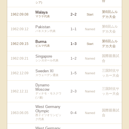
合
シア)
第6回ムル
Malaya
1962.09.08
2
–
2
Start
マラヤ代表
デカ大会
第6回ムル
Pakistan
1962.09.12
1
–
1
Named
パキスタン代表
デカ大会
第6回ムル
Burma
1962.09.15
1
–
3
Start
ビルマ代表
デカ大会
国際親善試
Singapore
1962.09.21
1
–
2
Named
シンガポール代表
合
三国対抗サ
Sweden XI
1962.12.09
1
–
5
Named
スウェーデン選抜
ッカー大会
Dynamo
三国対抗サ
Moscow
1962.12.11
2
–
3
Named
ッカー大会
ディナモ・モスクワ
(ソ連)
West Germany
国際親善試
Olympic
1963.06.05
0
–
4
Named
合
西ドイツオリンピッ
ク代表
West Germany