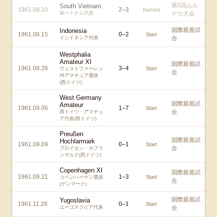
第5回ムル
South Vietnam
1961.08.10
2
–
3
Named
南ベトナム代表
デカ大会
国際親善試
Indonesia
1961.08.15
0
–
2
Start
インドネシア代表
合
Westphalia
Amateur XI
国際親善試
1961.08.26
3
–
4
Start
ウェストファーレン
合
州アマチュア選抜
(西ドイツ)
West Germany
国際親善試
Amateur
1961.09.06
1
–
7
Start
合
西ドイツ・アマチュ
ア代表(西ドイツ)
Preußen
国際親善試
Hochlarmark
1961.09.09
0
–
1
Start
合
プロイセン・ホフラ
ンマルク(西ドイツ)
Copenhagen XI
国際親善試
1961.09.21
1
–
3
Start
コペンハーゲン選抜
合
(デンマーク)
国際親善試
Yugoslavia
1961.11.28
0
–
1
Start
ユーゴスラビア代表
合