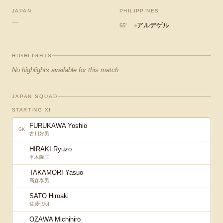
JAPAN
PHILIPPINES
—
アルデゲル
65
'
HIGHLIGHTS
No highlights available for this match.
JAPAN SQUAD
STARTING XI
FURUKAWA Yoshio
GK
古川好男
HIRAKI Ryuzo
平木隆三
TAKAMORI Yasuo
高森泰男
SATO Hiroaki
佐藤弘明
OZAWA Michihiro