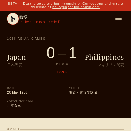
BETA — Data is accurate but incomplete. Corrections and errata
welcome at
hello@japanfootballdb.com
蹴球
Shukyu · Japan Football
1958 ASIAN GAMES
0
–
1
Japan
Philippines
日本代表
フィリピン代表
HT
0
–
0
LOSS
DATE
VENUE
26 May 1958
東京・東京蹴球場
JAPAN MANAGER
川本泰三
GOALS